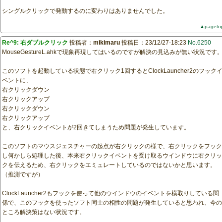
シングルクリックで発動するのに変わりはありませんでした。
▲pageto
Re^9: 右ダブルクリック
投稿者：
mikimaru
投稿日：23/12/27-18:23
No.6250
MouseGestureL.ahkで現象再現してはいるのですが解決の見込みが無い状況です
このソフトを起動している状態で右クリック1回するとClockLauncher2のフック
ベントに、
右クリックダウン
右クリックアップ
右クリックダウン
右クリックアップ
と、右クリックイベントが2回きてしまうため問題が発生しています。
このソフトのマウスジェスチャーの起点が右クリックの様で、右クリックをフック
し何かしら処理した後、本来右クリックイベントを受け取るウインドウに右クリッ
クを伝えるため、右クリックをエミュレートしているのではないかと思います。
（推測ですが）
ClockLauncher2もフックを使って他のウインドウのイベントを横取りしている関
係で、このフックを使ったソフト同士の相性の問題が発生していると思われ、今の
ところ解決策はない状況です。