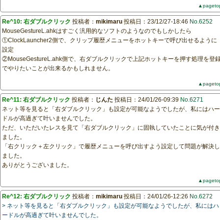
▲pageto
Re^10: 右ダブルクリック
投稿者：
mikimaru
投稿日：23/12/27-18:46
No.6252
MouseGestureL.ahkはすごく汎用的なソフトのようなのでもしかしたら
①ClockLauncher2側で、クリップ履歴メニューをホットキーで呼び出せるように
設定
②MouseGestureL.ahk側で、右ダブルクリックで上記ホットキーを押す処理を登
でやりたいことが出来るかもしれません。
▲pageto
Re^11: 右ダブルクリック
投稿者：
じんた
投稿日：24/01/26-09:39
No.6271
ネット等を見ると「右ダブルクリック」も設定が可能なようでしたが、私にはハー
ドルが高過ぎて叶いませんでした。
ただ、いただいたレスを見て「右ダブルクリック」に固執していたことに気が付き
ました。
「右クリック＋左クリック」で履歴メニューを呼び出すよう設定して問題が解決し
ました。
ありがとうございました。
▲pageto
Re^12: 右ダブルクリック
投稿者：
mikimaru
投稿日：24/01/26-12:26
No.6272
> ネット等を見ると「右ダブルクリック」も設定が可能なようでしたが、私にはハ
ードルが高過ぎて叶いませんでした。