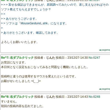
Re^6: 右ダブルクリック
投稿者：
じんた
投稿日：23/11/10-21:55
No.6197
> > > 直せる保証はできませんが、原因調べてみたいので、差し支えなければその
ソフト教えてもらえますでしょうか？
> >
> > ありがとうございます。
> > ソフトは「MouseGestureL.ahk」になります。
>
> ありがとうございます。確認してみます。
よろしくお願いいたします。
▲pageto
Re^7: 右ダブルクリック
投稿者：
じんた
投稿日：23/12/27-14:30
No.6247
お世話になります。
本日何となく設定をおこなってみると問題なく機能いたしました。
投稿時と違うのは使用するマウスを変えたという点です。
お騒がせいたしました <(_ _)>
▲pageto
Re^8: 右ダブルクリック
投稿者：
じんた
投稿日：23/12/27-14:43
No.6248
すいません。
初回の投稿内容を忘れてました。