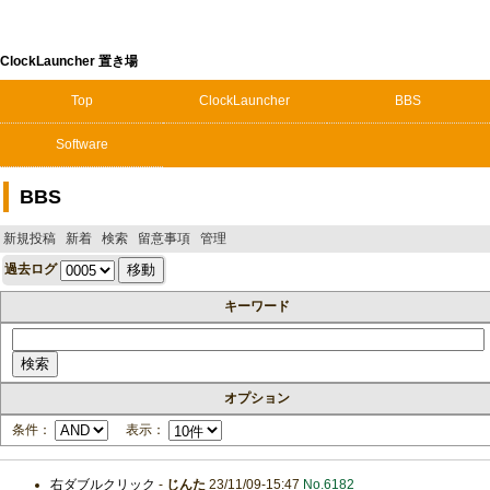
ClockLauncher 置き場
Top
ClockLauncher
BBS
Software
BBS
新規投稿
新着
検索
留意事項
管理
過去ログ
キーワード
オプション
条件：
表示：
右ダブルクリック
-
じんた
23/11/09-15:47
No.6182