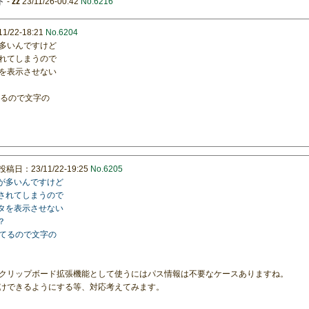
ド
-
zz
23/11/26-00:42
No.6216
/22-18:21
No.6204
多いんですけど
れてしまうので
を表示させない
てるので文字の
投稿日：23/11/22-19:25
No.6205
とが多いんですけど
くされてしまうので
ータを表示させない
？
してるので文字の
クリップボード拡張機能として使うにはパス情報は不要なケースありますね。
けできるようにする等、対応考えてみます。