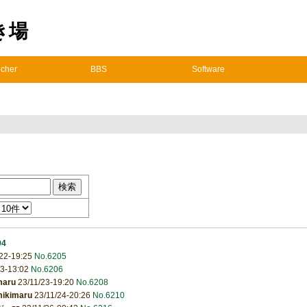
置き場
cher
BBS
Software
04
22-19:25
No.6205
23-13:02
No.6206
maru
23/11/23-19:20
No.6208
ikimaru
23/11/24-20:26
No.6210