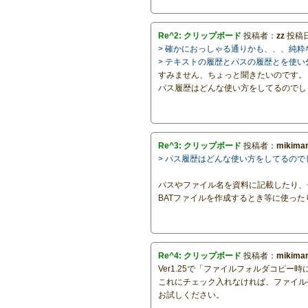
Re^2: クリップボード
投稿者：
zz
投稿日：
> 確かにおっしゃる通りかも、、、純
> テキストの履歴とパスの履歴とを使
すみません、ちょっと聞きたいのです。
パス履歴はどんな使い方をしてるのでし
Re^3: クリップボード
投稿者：
mikima
> パス履歴はどんな使い方をしてるので
パスやファイル名を資料に記載したり、
BATファイルを作成するとき等に使っ
Re^4: クリップボード
投稿者：
mikima
Ver1.25で「ファイルフォルダコピ
これにチェック入れなければ、ファイル
お試しください。