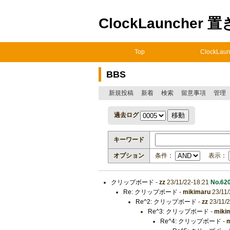
ClockLauncher 
Top
ClockLaun
BBS
新規投稿
新着
検索
留意事項
管理
過去ログ
キーワード
オプション
条件：
表示：
クリップボード
-
zz
23/11/22-18:21
No.62
Re: クリップボード
-
mikimaru
23/11/
Re^2: クリップボード
-
zz
23/11/
Re^3: クリップボード
-
miki
Re^4: クリップボード
-
m