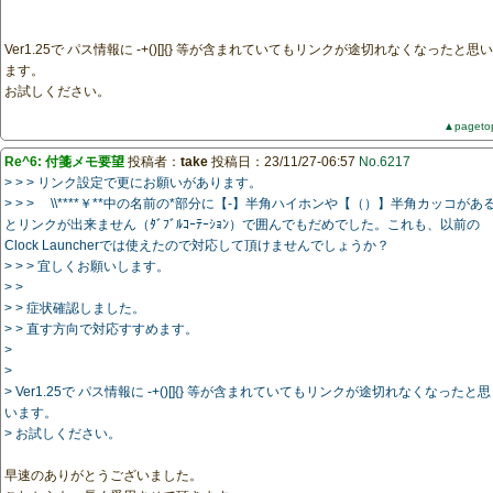
Ver1.25で パス情報に -+()[]{} 等が含まれていてもリンクが途切れなくなったと思い
ます。
お試しください。
▲pageto
Re^6: 付箋メモ要望
投稿者：
take
投稿日：23/11/27-06:57
No.6217
> > > リンク設定で更にお願いがあります。
> > > \\****￥**中の名前の*部分に【-】半角ハイホンや【（）】半角カッコがあ
とリンクが出来ません（ﾀﾞﾌﾞﾙｺｰﾃｰｼｮﾝ）で囲んでもだめでした。これも、以前の
Clock Launcherでは使えたので対応して頂けませんでしょうか？
> > > 宜しくお願いします。
> >
> > 症状確認しました。
> > 直す方向で対応すすめます。
>
>
> Ver1.25で パス情報に -+()[]{} 等が含まれていてもリンクが途切れなくなったと思
います。
> お試しください。
早速のありがとうございました。