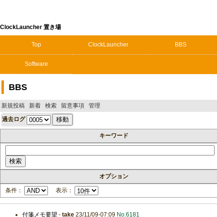
ClockLauncher 置き場
Top
ClockLauncher
BBS
Software
BBS
新規投稿
新着
検索
留意事項
管理
過去ログ
キーワード
オプション
条件：
表示：
付箋メモ要望
-
take
23/11/09-07:09
No.6181