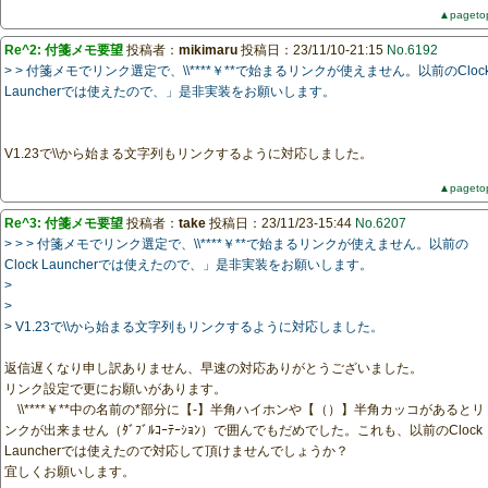
▲pageto
Re^2: 付箋メモ要望
投稿者：
mikimaru
投稿日：23/11/10-21:15
No.6192
> > 付箋メモでリンク選定で、\\****￥**で始まるリンクが使えません。以前のCloc
Launcherでは使えたので、」是非実装をお願いします。
V1.23で\\から始まる文字列もリンクするように対応しました。
▲pageto
Re^3: 付箋メモ要望
投稿者：
take
投稿日：23/11/23-15:44
No.6207
> > > 付箋メモでリンク選定で、\\****￥**で始まるリンクが使えません。以前の
Clock Launcherでは使えたので、」是非実装をお願いします。
>
>
> V1.23で\\から始まる文字列もリンクするように対応しました。
返信遅くなり申し訳ありません、早速の対応ありがとうございました。
リンク設定で更にお願いがあります。
\\****￥**中の名前の*部分に【-】半角ハイホンや【（）】半角カッコがあるとリ
ンクが出来ません（ﾀﾞﾌﾞﾙｺｰﾃｰｼｮﾝ）で囲んでもだめでした。これも、以前のClock
Launcherでは使えたので対応して頂けませんでしょうか？
宜しくお願いします。