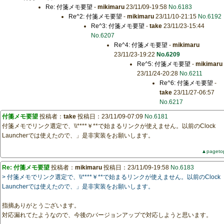
Re: 付箋メモ要望
-
mikimaru
23/11/09-19:58
No.6183
Re^2: 付箋メモ要望
-
mikimaru
23/11/10-21:15
No.6192
Re^3: 付箋メモ要望
-
take
23/11/23-15:44
No.6207
Re^4: 付箋メモ要望
-
mikimaru
23/11/23-19:22
No.6209
Re^5: 付箋メモ要望
-
mikimaru
23/11/24-20:28
No.6211
Re^6: 付箋メモ要望
-
take
23/11/27-06:57
No.6217
付箋メモ要望
投稿者：
take
投稿日：23/11/09-07:09
No.6181
付箋メモでリンク選定で、\\****￥**で始まるリンクが使えません。以前のClock
Launcherでは使えたので、」是非実装をお願いします。
▲pageto
Re: 付箋メモ要望
投稿者：
mikimaru
投稿日：23/11/09-19:58
No.6183
> 付箋メモでリンク選定で、\\****￥**で始まるリンクが使えません。以前のClock
Launcherでは使えたので、」是非実装をお願いします。
指摘ありがとうございます。
対応漏れてたようなので、今後のバージョンアップで対応しようと思います。