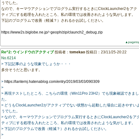
うでした。
なので、キーマウアクションでプログラム実行するときにClockLauncher2をアク
ティブにする処理を入れたところ、私の環境では改善されたような気がします。
下記のプログラムで改善（軽減？）されるかお試しください。
https://www2s.biglobe.ne.jp/~geoph/zip/claunch2_debug.zip
▲pageto
Re^2: ウインドウのアクティブ
投稿者：
tomekao
投稿日：23/11/25-20:22
No.6214
> 下記記事のような現象でしょうか・・・
多分そうだと思います。
>
https://lanternj.hatenablog.com/entry/2019/03/03/090309
>
> 再現テストしたところ、こちらの環境（Win11Pro 23H2）でも現象確認できまし
た。
> どうもClockLauncher2がアクティブでない状態から起動した場合に起きやすい
うでした。
> なので、キーマウアクションでプログラム実行するときにClockLauncher2をア
ティブにする処理を入れたところ、私の環境では改善されたような気がします。
> 下記のプログラムで改善（軽減？）されるかお試しください。
>