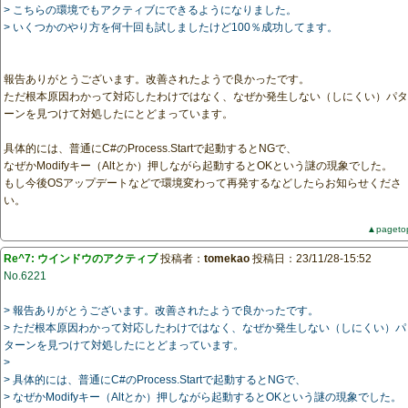
> こちらの環境でもアクティブにできるようになりました。
> いくつかのやり方を何十回も試しましたけど100％成功してます。
報告ありがとうございます。改善されたようで良かったです。
ただ根本原因わかって対応したわけではなく、なぜか発生しない（しにくい）パタ
ーンを見つけて対処したにとどまっています。
具体的には、普通にC#のProcess.Startで起動するとNGで、
なぜかModifyキー（Altとか）押しながら起動するとOKという謎の現象でした。
もし今後OSアップデートなどで環境変わって再発するなどしたらお知らせくださ
い。
▲pageto
Re^7: ウインドウのアクティブ
投稿者：
tomekao
投稿日：23/11/28-15:52
No.6221
> 報告ありがとうございます。改善されたようで良かったです。
> ただ根本原因わかって対応したわけではなく、なぜか発生しない（しにくい）パ
ターンを見つけて対処したにとどまっています。
>
> 具体的には、普通にC#のProcess.Startで起動するとNGで、
> なぜかModifyキー（Altとか）押しながら起動するとOKという謎の現象でした。