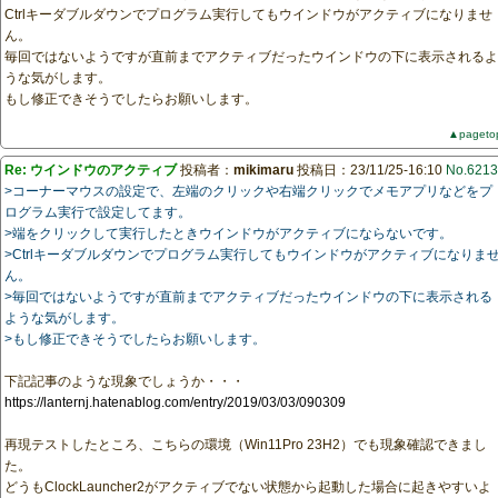
Ctrlキーダブルダウンでプログラム実行してもウインドウがアクティブになりませ
ん。
毎回ではないようですが直前までアクティブだったウインドウの下に表示されるよ
うな気がします。
もし修正できそうでしたらお願いします。
▲pageto
Re: ウインドウのアクティブ
投稿者：
mikimaru
投稿日：23/11/25-16:10
No.6213
>コーナーマウスの設定で、左端のクリックや右端クリックでメモアプリなどをプ
ログラム実行で設定してます。
>端をクリックして実行したときウインドウがアクティブにならないです。
>Ctrlキーダブルダウンでプログラム実行してもウインドウがアクティブになりま
ん。
>毎回ではないようですが直前までアクティブだったウインドウの下に表示される
ような気がします。
>もし修正できそうでしたらお願いします。
下記記事のような現象でしょうか・・・
https://lanternj.hatenablog.com/entry/2019/03/03/090309
再現テストしたところ、こちらの環境（Win11Pro 23H2）でも現象確認できまし
た。
どうもClockLauncher2がアクティブでない状態から起動した場合に起きやすいよ