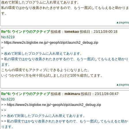
改めて対策したプログラムに入れ替えてあります。
私の環境ではかなり改善されたきがするので、もう一度試してもらえると助かりま
す。
▲pageto
Re^5: ウインドウのアクティブ
投稿者：
tomekao
投稿日：23/11/28-00:18
No.6219
>
https://www2s.biglobe.ne.jp/~geoph/zip/claunch2_debug.zip
>
> 改めて対策したプログラムに入れ替えてあります。
> 私の環境ではかなり改善されたきがするので、もう一度試してもらえると助かり
ます。
こちらの環境でもアクティブにできるようになりました。
いくつかのやり方を何十回も試しましたけど100％成功してます。
▲pageto
Re^6: ウインドウのアクティブ
投稿者：
mikimaru
投稿日：23/11/28-08:47
No.6220
> >
https://www2s.biglobe.ne.jp/~geoph/zip/claunch2_debug.zip
> >
> > 改めて対策したプログラムに入れ替えてあります。
> > 私の環境ではかなり改善されたきがするので、もう一度試してもらえると助か
ります。