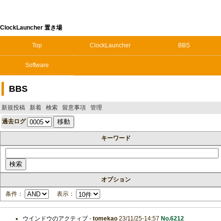
ClockLauncher 置き場
Top
ClockLauncher
BBS
Software
BBS
新規投稿
新着
検索
留意事項
管理
過去ログ
キーワード
オプション
条件：
表示：
ウインドウのアクティブ
-
tomekao
23/11/25-14:57
No.6212