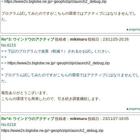
>
https://www2s.biglobe.ne.jp/~geoph/zip/claunch2_debug.zip
プログラム試してみたのですがこちらの環境ではアクティブにはなりませんでし
た。
▲pageto
Re^3: ウインドウのアクティブ
投稿者：
mikimaru
投稿日：23/11/25-20:26
No.6215
> > 下記のプログラムで改善（軽減？）されるかお試しください。
> >
> >
https://www2s.biglobe.ne.jp/~geoph/zip/claunch2_debug.zip
>
> プログラム試してみたのですがこちらの環境ではアクティブにはなりませんでし
た。
報告ありがとうございます。
こちらの環境でも再発したので、引き続き調査継続します。
▲pageto
Re^4: ウインドウのアクティブ
投稿者：
mikimaru
投稿日：23/11/27-18:05
No.6218
https://www2s.biglobe.ne.jp/~geoph/zip/claunch2_debug.zip