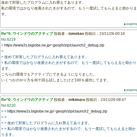
改めて対策したプログラムに入れ替えてあります。
私の環境ではかなり改善されたきがするので、もう一度試してもらえると助かりま
す。
▲pageto
Re^5: ウインドウのアクティブ
投稿者：
tomekao
投稿日：23/11/28-00:18
No.6219
>
https://www2s.biglobe.ne.jp/~geoph/zip/claunch2_debug.zip
>
> 改めて対策したプログラムに入れ替えてあります。
> 私の環境ではかなり改善されたきがするので、もう一度試してもらえると助かり
ます。
こちらの環境でもアクティブにできるようになりました。
いくつかのやり方を何十回も試しましたけど100％成功してます。
▲pageto
Re^6: ウインドウのアクティブ
投稿者：
mikimaru
投稿日：23/11/28-08:47
No.6220
> >
https://www2s.biglobe.ne.jp/~geoph/zip/claunch2_debug.zip
> >
> > 改めて対策したプログラムに入れ替えてあります。
> > 私の環境ではかなり改善されたきがするので、もう一度試してもらえると助か
ります。