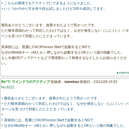
> こちらの環境でもアクティブにできるようになりました。
> いくつかのやり方を何十回も試しましたけど100％成功してます。
報告ありがとうございます。改善されたようで良かったです。
ただ根本原因わかって対応したわけではなく、なぜか発生しない（しにくい）パタ
ーンを見つけて対処したにとどまっています。
具体的には、普通にC#のProcess.Startで起動するとNGで、
なぜかModifyキー（Altとか）押しながら起動するとOKという謎の現象でした。
もし今後OSアップデートなどで環境変わって再発するなどしたらお知らせくださ
い。
▲pageto
Re^7: ウインドウのアクティブ
投稿者：
tomekao
投稿日：23/11/28-15:52
No.6221
> 報告ありがとうございます。改善されたようで良かったです。
> ただ根本原因わかって対応したわけではなく、なぜか発生しない（しにくい）パ
ターンを見つけて対処したにとどまっています。
>
> 具体的には、普通にC#のProcess.Startで起動するとNGで、
> なぜかModifyキー（Altとか）押しながら起動するとOKという謎の現象でした。