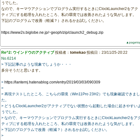
うでした。
なので、キーマウアクションでプログラム実行するときにClockLauncher2をアク
ティブにする処理を入れたところ、私の環境では改善されたような気がします。
下記のプログラムで改善（軽減？）されるかお試しください。
https://www2s.biglobe.ne.jp/~geoph/zip/claunch2_debug.zip
▲pageto
Re^2: ウインドウのアクティブ
投稿者：
tomekao
投稿日：23/11/25-20:22
No.6214
> 下記記事のような現象でしょうか・・・
多分そうだと思います。
>
https://lanternj.hatenablog.com/entry/2019/03/03/090309
>
> 再現テストしたところ、こちらの環境（Win11Pro 23H2）でも現象確認できまし
た。
> どうもClockLauncher2がアクティブでない状態から起動した場合に起きやすい
うでした。
> なので、キーマウアクションでプログラム実行するときにClockLauncher2をア
ティブにする処理を入れたところ、私の環境では改善されたような気がします。
> 下記のプログラムで改善（軽減？）されるかお試しください。
>