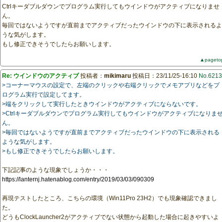
Ctrlキーダブルダウンでプログラム実行してもウインドウがアクティブになりませ
ん。
毎回ではないようですが直前までアクティブだったウインドウの下に表示されるよ
うな気がします。
もし修正できそうでしたらお願いします。
▲pageto
Re: ウインドウのアクティブ
投稿者：
mikimaru
投稿日：23/11/25-16:10
No.6213
>コーナーマウスの設定で、左端のクリックや右端クリックでメモアプリなどをプ
ログラム実行で設定してます。
>端をクリックして実行したときウインドウがアクティブにならないです。
>Ctrlキーダブルダウンでプログラム実行してもウインドウがアクティブになりま
ん。
>毎回ではないようですが直前までアクティブだったウインドウの下に表示される
ような気がします。
>もし修正できそうでしたらお願いします。
下記記事のような現象でしょうか・・・
https://lanternj.hatenablog.com/entry/2019/03/03/090309
再現テストしたところ、こちらの環境（Win11Pro 23H2）でも現象確認できまし
た。
どうもClockLauncher2がアクティブでない状態から起動した場合に起きやすいよ