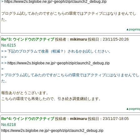
>
https://www2s.biglobe.ne.jp/~geoph/zip/claunch2_debug.zip
プログラム試してみたのですがこちらの環境ではアクティブにはなりませんでし
た。
▲pageto
Re^3: ウインドウのアクティブ
投稿者：
mikimaru
投稿日：23/11/25-20:26
No.6215
> > 下記のプログラムで改善（軽減？）されるかお試しください。
> >
> >
https://www2s.biglobe.ne.jp/~geoph/zip/claunch2_debug.zip
>
> プログラム試してみたのですがこちらの環境ではアクティブにはなりませんでし
た。
報告ありがとうございます。
こちらの環境でも再発したので、引き続き調査継続します。
▲pageto
Re^4: ウインドウのアクティブ
投稿者：
mikimaru
投稿日：23/11/27-18:05
No.6218
https://www2s.biglobe.ne.jp/~geoph/zip/claunch2_debug.zip