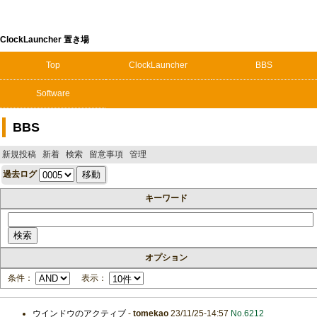
ClockLauncher 置き場
Top
ClockLauncher
BBS
Software
BBS
新規投稿
新着
検索
留意事項
管理
過去ログ
キーワード
オプション
条件：
表示：
ウインドウのアクティブ
-
tomekao
23/11/25-14:57
No.6212