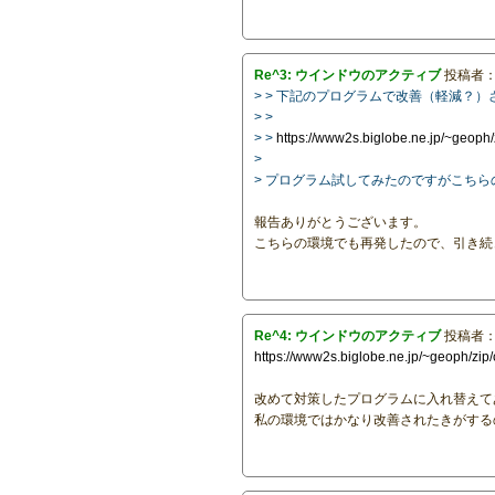
Re^3: ウインドウのアクティブ
投稿者
> > 下記のプログラムで改善（軽減？
> >
> >
https://www2s.biglobe.ne.jp/~geoph
>
> プログラム試してみたのですがこち
報告ありがとうございます。
こちらの環境でも再発したので、引き続
Re^4: ウインドウのアクティブ
投稿者
https://www2s.biglobe.ne.jp/~geoph/zi
改めて対策したプログラムに入れ替えて
私の環境ではかなり改善されたきがする