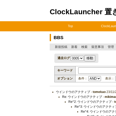
ClockLauncher 
Top
ClockLaun
BBS
新規投稿
新着
検索
留意事項
管理
過去ログ
キーワード
オプション
条件：
表示：
ウインドウのアクティブ
-
tomekao
23/11/
Re: ウインドウのアクティブ
-
mikima
Re^2: ウインドウのアクティブ
-
Re^3: ウインドウのアクティ
Re^4: ウインドウのア