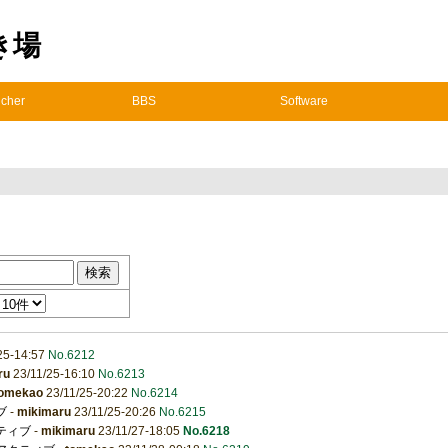
置き場
cher
BBS
Software
25-14:57
No.6212
ru
23/11/25-16:10
No.6213
tomekao
23/11/25-20:22
No.6214
ブ
-
mikimaru
23/11/25-20:26
No.6215
クティブ
-
mikimaru
23/11/27-18:05
No.6218