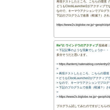
再現テストしたところ、こちらの環境（Wi
どうもClockLauncher2がアク
なので、キーマウアクションでプログラム
下記のプログラムで改善（軽減？）され
https://www2s.biglobe.ne.jp/~geoph/zi
Re^2: ウインドウのアクティブ
投稿者
> 下記記事のような現象でしょうか・・
多分そうだと思います。
>
https://lanternj.hatenablog.com/entry
>
> 再現テストしたところ、こちらの環境（W
> どうもClockLauncher2がア
> なので、キーマウアクションでプログラ
> 下記のプログラムで改善（軽減？）
>
>
https://www2s.biglobe.ne.jp/~geoph/z
プログラム試してみたのですがこちらの