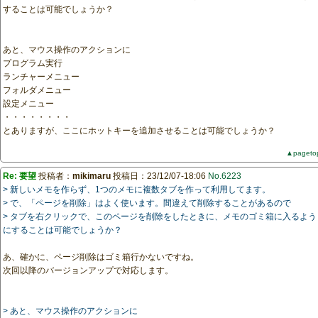
することは可能でしょうか？
あと、マウス操作のアクションに
プログラム実行
ランチャーメニュー
フォルダメニュー
設定メニュー
・・・・・・・・
とありますが、ここにホットキーを追加させることは可能でしょうか？
▲pageto
Re: 要望
投稿者：
mikimaru
投稿日：23/12/07-18:06
No.6223
> 新しいメモを作らず、1つのメモに複数タブを作って利用してます。
> で、「ページを削除」はよく使います。間違えて削除することがあるので
> タブを右クリックで、このページを削除をしたときに、メモのゴミ箱に入るよう
にすることは可能でしょうか？
あ、確かに、ページ削除はゴミ箱行かないですね。
次回以降のバージョンアップで対応します。
> あと、マウス操作のアクションに