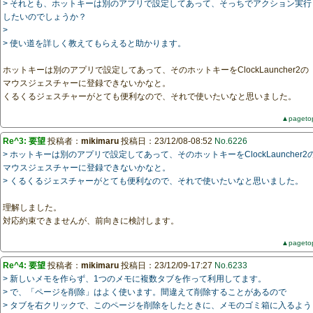
> それとも、ホットキーは別のアプリで設定してあって、そっちでアクション実行
したいのでしょうか？
>
> 使い道を詳しく教えてもらえると助かります。
ホットキーは別のアプリで設定してあって、そのホットキーをClockLauncher2の
マウスジェスチャーに登録できないかなと。
くるくるジェスチャーがとても便利なので、それで使いたいなと思いました。
▲pageto
Re^3: 要望
投稿者：
mikimaru
投稿日：23/12/08-08:52
No.6226
> ホットキーは別のアプリで設定してあって、そのホットキーをClockLauncher2
マウスジェスチャーに登録できないかなと。
> くるくるジェスチャーがとても便利なので、それで使いたいなと思いました。
理解しました。
対応約束できませんが、前向きに検討します。
▲pageto
Re^4: 要望
投稿者：
mikimaru
投稿日：23/12/09-17:27
No.6233
> 新しいメモを作らず、1つのメモに複数タブを作って利用してます。
> で、「ページを削除」はよく使います。間違えて削除することがあるので
> タブを右クリックで、このページを削除をしたときに、メモのゴミ箱に入るよう