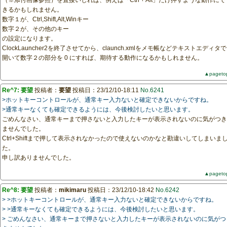
（※添付画像参照）を直接いじれば、例えば「Ctrl + Alt」だけ押すような動作にで
きるかもしれません。
数字１が、Ctrl,Shift,Alt,Winキー
数字２が、その他のキー
の設定になります。
ClockLauncher2を終了させてから、claunch.xmlをメモ帳などテキストエディタで
開いて数字２の部分を 0 にすれば、期待する動作になるかもしれません。
▲pageto
Re^7: 要望
投稿者：
要望
投稿日：23/12/10-18:11
No.6241
>ホットキーコントロールが、通常キー入力ないと確定できないからですね。
>通常キーなくても確定できるようには、今後検討したいと思います。
ごめんなさい、通常キーまで押さないと入力したキーが表示されないのに気がつき
ませんでした。
Ctrl+Shiftまで押して表示されなかったので使えないのかなと勘違いしてしまいま
た。
申し訳ありませんでした。
▲pageto
Re^8: 要望
投稿者：
mikimaru
投稿日：23/12/10-18:42
No.6242
> >ホットキーコントロールが、通常キー入力ないと確定できないからですね。
> >通常キーなくても確定できるようには、今後検討したいと思います。
> ごめんなさい、通常キーまで押さないと入力したキーが表示されないのに気がつ