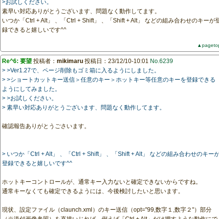
>お試しください。
素早い対応ありがとうございます、問題なく動作してます。
いつか「Ctrl + Alt」 、「Ctrl + Shift」 、「Shift + Alt」 などの組み合わせのキーが
録できると嬉しいです^^
▲pageto
Re^6: 要望
投稿者：
mikimaru
投稿日：23/12/10-10:01
No.6239
> >Ver1.27で、ページ削除もゴミ箱に入るようにしました。
> >ショートカットキー送信＞任意のキー＞ホットキー等任意のキーを登録できる
ようにしてみました。
> >お試しください。
> 素早い対応ありがとうございます、問題なく動作してます。
確認報告ありがとうごさいます。
> いつか「Ctrl + Alt」 、「Ctrl + Shift」 、「Shift + Alt」 などの組み合わせのキー
登録できると嬉しいです^^
ホットキーコントロールが、通常キー入力ないと確定できないからですね。
通常キーなくても確定できるようには、今後検討したいと思います。
現状、設定ファイル（claunch.xml）のキー送信（opt="99,数字１,数字２"）部分