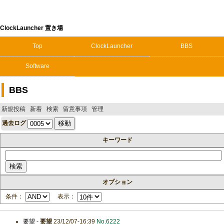
ClockLauncher 置き場
Top
ClockLauncher
BBS
Software
BBS
新規投稿
新着
検索
留意事項
管理
過去ログ
キーワード
オプション
条件：
表示：
要望
-
要望
23/12/07-16:39
No.6222