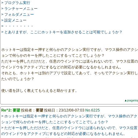
> プログラム実行
> ランチャーメニュー
> フォルダメニュー
> 設定メニュー
> ・・・・・・・・
> とありますが、ここにホットキーを追加させることは可能でしょうか？
ホットキーは指定キー押すと何らかのアクション実行ですが、マウス操作のアクシ
ョンで何らかのキーを押したことにするってことでしょうか？
ただキーを押しただけだと、任意のウインドウには送られないので、マウス位置の
ウインドウをアクティブにするなどの対応が必要になるかもしれません。
それとも、ホットキーは別のアプリで設定してあって、そっちでアクション実行し
たいのでしょうか？
使い道を詳しく教えてもらえると助かります。
▲pageto
Re^2: 要望
投稿者：
要望
投稿日：23/12/08-07:03
No.6225
> ホットキーは指定キー押すと何らかのアクション実行ですが、マウス操作のアク
ションで何らかのキーを押したことにするってことでしょうか？
> ただキーを押しただけだと、任意のウインドウには送られないので、マウス位置
のウインドウをアクティブにするなどの対応が必要になるかもしれません。