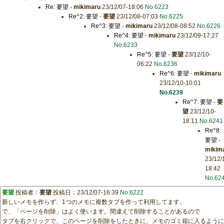
Re: 要望
-
mikimaru
23/12/07-18:06
No.6223
Re^2: 要望
-
要望
23/12/08-07:03
No.6225
Re^3: 要望
-
mikimaru
23/12/08-08:52
No.6226
Re^4: 要望
-
mikimaru
23/12/09-17:27
No.6233
Re^5: 要望
-
要望
23/12/10-
06:22
No.6236
Re^6: 要望
-
mikimaru
23/12/10-10:01
No.6239
Re^7: 要望
-
要
望
23/12/10-
18:11
No.6241
Re^8:
要望
-
mikim
23/12/
18:42
No.62
要望
投稿者：
要望
投稿日：23/12/07-16:39
No.6222
新しいメモを作らず、1つのメモに複数タブを作って利用してます。
で、「ページを削除」はよく使います。間違えて削除することがあるので
タブを右クリックで、このページを削除をしたときに、メモのゴミ箱に入るように