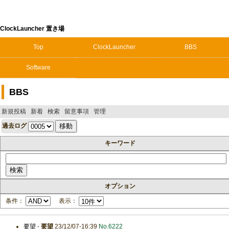
ClockLauncher 置き場
Top
ClockLauncher
BBS
Software
BBS
新規投稿
新着
検索
留意事項
管理
過去ログ
キーワード
オプション
条件：
表示：
要望
-
要望
23/12/07-16:39
No.6222