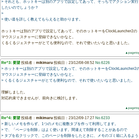
> それとも、ホットキーは別のアプリで設定してあって、そっちでアクション実行
したいのでしょうか？
>
> 使い道を詳しく教えてもらえると助かります。
ホットキーは別のアプリで設定してあって、そのホットキーをClockLauncher2の
マウスジェスチャーに登録できないかなと。
くるくるジェスチャーがとても便利なので、それで使いたいなと思いました。
▲pageto
Re^3: 要望
投稿者：
mikimaru
投稿日：23/12/08-08:52
No.6226
> ホットキーは別のアプリで設定してあって、そのホットキーをClockLauncher2
マウスジェスチャーに登録できないかなと。
> くるくるジェスチャーがとても便利なので、それで使いたいなと思いました。
理解しました。
対応約束できませんが、前向きに検討します。
▲pageto
Re^4: 要望
投稿者：
mikimaru
投稿日：23/12/09-17:27
No.6233
> 新しいメモを作らず、1つのメモに複数タブを作って利用してます。
> で、「ページを削除」はよく使います。間違えて削除することがあるので
> タブを右クリックで、このページを削除をしたときに、メモのゴミ箱に入るよう