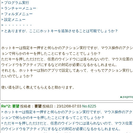
> プログラム実行
> ランチャーメニュー
> フォルダメニュー
> 設定メニュー
> ・・・・・・・・
> とありますが、ここにホットキーを追加させることは可能でしょうか？
ホットキーは指定キー押すと何らかのアクション実行ですが、マウス操作のアクシ
ョンで何らかのキーを押したことにするってことでしょうか？
ただキーを押しただけだと、任意のウインドウには送られないので、マウス位置の
ウインドウをアクティブにするなどの対応が必要になるかもしれません。
それとも、ホットキーは別のアプリで設定してあって、そっちでアクション実行し
たいのでしょうか？
使い道を詳しく教えてもらえると助かります。
▲pageto
Re^2: 要望
投稿者：
要望
投稿日：23/12/08-07:03
No.6225
> ホットキーは指定キー押すと何らかのアクション実行ですが、マウス操作のアク
ションで何らかのキーを押したことにするってことでしょうか？
> ただキーを押しただけだと、任意のウインドウには送られないので、マウス位置
のウインドウをアクティブにするなどの対応が必要になるかもしれません。