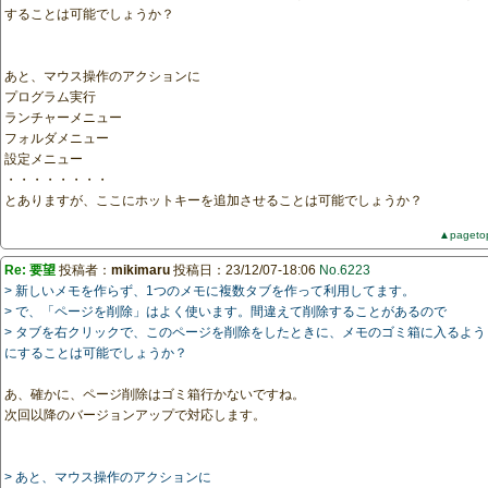
することは可能でしょうか？
あと、マウス操作のアクションに
プログラム実行
ランチャーメニュー
フォルダメニュー
設定メニュー
・・・・・・・・
とありますが、ここにホットキーを追加させることは可能でしょうか？
▲pageto
Re: 要望
投稿者：
mikimaru
投稿日：23/12/07-18:06
No.6223
> 新しいメモを作らず、1つのメモに複数タブを作って利用してます。
> で、「ページを削除」はよく使います。間違えて削除することがあるので
> タブを右クリックで、このページを削除をしたときに、メモのゴミ箱に入るよう
にすることは可能でしょうか？
あ、確かに、ページ削除はゴミ箱行かないですね。
次回以降のバージョンアップで対応します。
> あと、マウス操作のアクションに