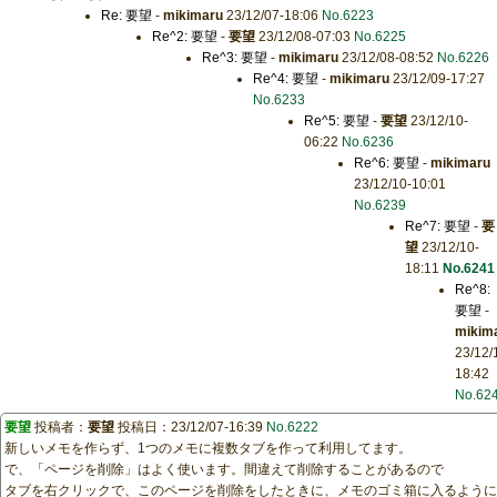
Re: 要望
-
mikimaru
23/12/07-18:06
No.6223
Re^2: 要望
-
要望
23/12/08-07:03
No.6225
Re^3: 要望
-
mikimaru
23/12/08-08:52
No.6226
Re^4: 要望
-
mikimaru
23/12/09-17:27
No.6233
Re^5: 要望
-
要望
23/12/10-
06:22
No.6236
Re^6: 要望
-
mikimaru
23/12/10-10:01
No.6239
Re^7: 要望
-
要
望
23/12/10-
18:11
No.6241
Re^8:
要望
-
mikim
23/12/
18:42
No.62
要望
投稿者：
要望
投稿日：23/12/07-16:39
No.6222
新しいメモを作らず、1つのメモに複数タブを作って利用してます。
で、「ページを削除」はよく使います。間違えて削除することがあるので
タブを右クリックで、このページを削除をしたときに、メモのゴミ箱に入るように