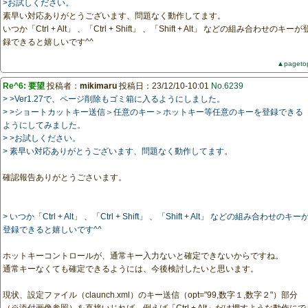
>お試しください。
素早い対応ありがとうございます、問題なく動作してます。
いつか「Ctrl + Alt」 、「Ctrl + Shift」 、「Shift + Alt」 などの組み合わせのキーが
録できると嬉しいです^^
▲pageto
Re^6: 要望
投稿者：
mikimaru
投稿日：23/12/10-10:01
No.6239
> >Ver1.27で、ページ削除もゴミ箱に入るようにしました。
> >ショートカットキー送信＞任意のキー＞ホットキー等任意のキーを登録できる
ようにしてみました。
> >お試しください。
> 素早い対応ありがとうございます、問題なく動作してます。
確認報告ありがとうごさいます。
> いつか「Ctrl + Alt」 、「Ctrl + Shift」 、「Shift + Alt」 などの組み合わせのキー
登録できると嬉しいです^^
ホットキーコントロールが、通常キー入力ないと確定できないからですね。
通常キーなくても確定できるようには、今後検討したいと思います。
現状、設定ファイル（claunch.xml）のキー送信（opt="99,数字１,数字２"）部分