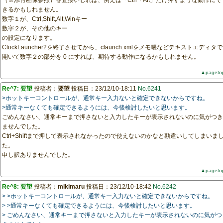
（※添付画像参照）を直接いじれば、例えば「Ctrl + Alt」だけ押すような動作にで
きるかもしれません。
数字１が、Ctrl,Shift,Alt,Winキー
数字２が、その他のキー
の設定になります。
ClockLauncher2を終了させてから、claunch.xmlをメモ帳などテキストエディタで
開いて数字２の部分を 0 にすれば、期待する動作になるかもしれません。
▲pageto
Re^7: 要望
投稿者：
要望
投稿日：23/12/10-18:11
No.6241
>ホットキーコントロールが、通常キー入力ないと確定できないからですね。
>通常キーなくても確定できるようには、今後検討したいと思います。
ごめんなさい、通常キーまで押さないと入力したキーが表示されないのに気がつき
ませんでした。
Ctrl+Shiftまで押して表示されなかったので使えないのかなと勘違いしてしまいま
た。
申し訳ありませんでした。
▲pageto
Re^8: 要望
投稿者：
mikimaru
投稿日：23/12/10-18:42
No.6242
> >ホットキーコントロールが、通常キー入力ないと確定できないからですね。
> >通常キーなくても確定できるようには、今後検討したいと思います。
> ごめんなさい、通常キーまで押さないと入力したキーが表示されないのに気がつ