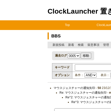
ClockLauncher 
Top
ClockLaun
BBS
新規投稿
新着
検索
留意事項
管理
過去ログ
キーワード
オプション
条件：
表示：
マウスジェスチャーの通知矢印
-
50
23/12/
Re: マウスジェスチャーの通知矢印
-
m
Re^2: マウスジェスチャーの通知
Re^3: マウスジェスチャー