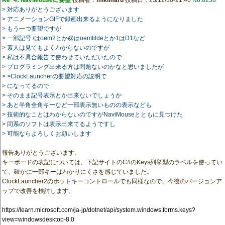
Re^4: NaviMouseに要望
投稿者：
mikimaru
投稿日：23/12/30-21:46
No.6258
> 対応ありがとうございます
> アニメーションGIFで録画出来るようになりました
> もう一つ要望ですが
> 一部記号 /はoem2とか@はoemtildeとか1はD1など
> 素人は見てもよくわからないのですが
> 私は不具合報告で使わせていただいたので
> プログラミング出来る方は問題ないのかなと思いましたが
> >ClockLauncherの要望対応の説明で
> になってるので
> そのまま記号表示とか出来ないでしょうか
> あと半角全角キーなど一部表示無いものの表示なども
> 技術的なことはわからないのですがNaviMouseとともに見つけた
> 同系のソフトは表示出来てるようですし
> 可能ならよろしくお願いします
報告ありがとうございます。
キーボードの表記については、下記サイトのC#のKeys列挙型のラベルを使ってい
て、確かに一部キーはわかりにくさを感じていました。
ClockLauncher2のホットキーコントロールでも同様なので、今後のバージョンア
ップで改善を検討します。
https://learn.microsoft.com/ja-jp/dotnet/api/system.windows.forms.keys?
view=windowsdesktop-8.0