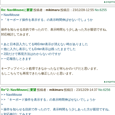
▲pageto
Re: NaviMouseに要望
投稿者：
mikimaru
投稿日：23/12/28-12:55
No.6255
> NaviMouse
> 「キーボード操作を表示する」の表示時間伸ばせないでしょうか
操作を知らせる目的で作ったので、表示時間もう少しあった方が親切ですね。
対応検討してみます。
> あと日本語入力してる時Enter表示が消えない時がありました
> 他に入力し表示してもEnter表示は残ったままでした
> 2回だけで再現方法はわからないのですが
> 一応報告しときます
キーアップイベント処理できなかったなど何らかのバグだと思います。
もしこちらでも再現できたら修正したいと思います。
▲pageto
Re^2: NaviMouseに要望
投稿者：
mikimaru
投稿日：23/12/29-14:37
No.6256
> > NaviMouse
> > 「キーボード操作を表示する」の表示時間伸ばせないでしょうか
>
> 操作を知らせる目的で作ったので、表示時間もう少しあった方が親切ですね。
> 対応検討してみます。