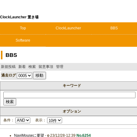
ClockLauncher 置き場
Top
ClockLauncher
BBS
Software
BBS
新規投稿
新着
検索
留意事項
管理
過去ログ
キーワード
オプション
条件：
表示：
NaviMouseに要望
-
o
23/12/28-12:39
No.6254