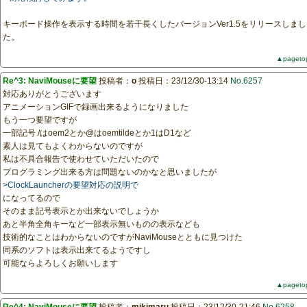
キーボード操作を表示する時間を若干長くしたバージョンVer1.5をリリースしまし
た。
▲pageto
Re^3: NaviMouseに要望
投稿者：
o
投稿日：23/12/30-13:14
No.6257
対応ありがとうございます
アニメーションGIFで録画出来るようになりました
もう一つ要望ですが
一部記号 /はoem2とか@はoemtildeとか1はD1など
素人は見てもよくわからないのですが
私は不具合報告で使わせていただいたので
プログラミング出来る方は問題ないのかなと思いましたが
>ClockLauncherの要望対応の説明で
になってるので
そのまま記号表示とか出来ないでしょうか
あと半角全角キーなど一部表示無いものの表示なども
技術的なことはわからないのですがNaviMouseとともに見つけた
同系のソフトは表示出来てるようですし
可能ならよろしくお願いします
▲pageto