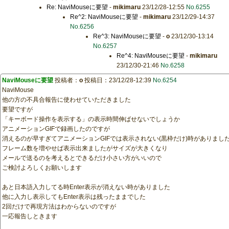
Re: NaviMouseに要望
-
mikimaru
23/12/28-12:55
No.6255
Re^2: NaviMouseに要望
-
mikimaru
23/12/29-14:37
No.6256
Re^3: NaviMouseに要望
-
o
23/12/30-13:14
No.6257
Re^4: NaviMouseに要望
-
mikimaru
23/12/30-21:46
No.6258
NaviMouseに要望
投稿者：
o
投稿日：23/12/28-12:39
No.6254
NaviMouse
他の方の不具合報告に使わせていただきました
要望ですが
「キーボード操作を表示する」の表示時間伸ばせないでしょうか
アニメーションGIFで録画したのですが
消えるのが早すぎてアニメーションGIFでは表示されない(黒枠だけ)時がありまし
フレーム数を増やせば表示出来ましたがサイズが大きくなり
メールで送るのを考えるとできるだけ小さい方がいいので
ご検討よろしくお願いします
あと日本語入力してる時Enter表示が消えない時がありました
他に入力し表示してもEnter表示は残ったままでした
2回だけで再現方法はわからないのですが
一応報告しときます