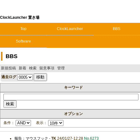
ClockLauncher 置き場
Top
ClockLauncher
BBS
Software
BBS
新規投稿
新着
検索
留意事項
管理
過去ログ
キーワード
オプション
条件：
表示：
報告：マウスフック
-
TK
24/01/27-12:28
No.6273