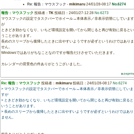
Re: 報告：マウスフック
-
mikimaru
24/01/28-08:17
No.6274
報告：マウスフック
投稿者：
TK
投稿日：24/01/27-12:28
No.6273
マウスフックの設定でタスクバーでホイール→本体表示／非表示切替にしています
が
ときどき効かなくなり、いちど環境設定を開いてから閉じると再び有効に戻るとい
うことがあります。
長めのスリーブから復帰したときに出やすいようですが必ずというわけではありま
せん。
Windowsではありがちなことなのですが報告だけさせていただきます。
カレンダーの背景色の件ありがとうございました。
▲pageto
Re: 報告：マウスフック
投稿者：
mikimaru
投稿日：24/01/28-08:17
No.6274
> マウスフックの設定でタスクバーでホイール→本体表示／非表示切替にしていま
すが
> ときどき効かなくなり、いちど環境設定を開いてから閉じると再び有効に戻ると
いうことがあります。
> 長めのスリーブから復帰したときに出やすいようですが必ずというわけではあり
ません。