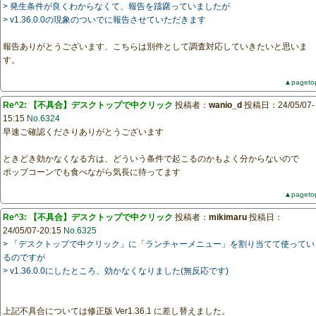
> 発生条件が良くわからなくて、報告を躊躇っていましたが
> v1.36.0.0の現象のついでに報告させていただきます
報告ありがとうございます、こちらは別件として調査対応していきたいと思いま
す。
▲pageto
Re^2: 【不具合】デスクトップで中クリック
投稿者：
wanio_d
投稿日：24/05/07-
15:15
No.6324
早速ご確認くださりありがとうございます
ときどき効かなくなる方は、どういう条件で起こるのかもよく分からないので
ポップコーンでも食べながら気長に待ってます
▲pageto
Re^3: 【不具合】デスクトップで中クリック
投稿者：
mikimaru
投稿日：
24/05/07-20:15
No.6325
> 「デスクトップで中クリック」に「ランチャーメニュー」を割り当てて使ってい
るのですが
> v1.36.0.0にしたところ、効かなくなりました(無反応です)
上記不具合については修正版 Ver1.36.1 に差し替えました。