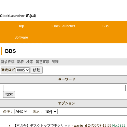
ClockLauncher 置き場
Top
ClockLauncher
BBS
Software
BBS
新規投稿
新着
検索
留意事項
管理
過去ログ
キーワード
オプション
条件：
表示：
【不具合】デスクトップで中クリック
-
wanio_d
24/05/07-12:59
No.6322