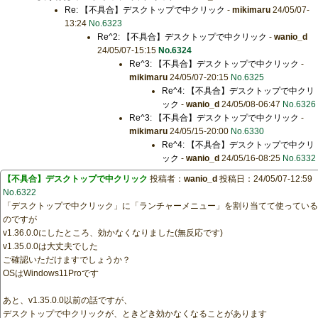
Re: 【不具合】デスクトップで中クリック
-
mikimaru
24/05/07-
13:24
No.6323
Re^2: 【不具合】デスクトップで中クリック
-
wanio_d
24/05/07-15:15
No.6324
Re^3: 【不具合】デスクトップで中クリック
-
mikimaru
24/05/07-20:15
No.6325
Re^4: 【不具合】デスクトップで中クリ
ック
-
wanio_d
24/05/08-06:47
No.6326
Re^3: 【不具合】デスクトップで中クリック
-
mikimaru
24/05/15-20:00
No.6330
Re^4: 【不具合】デスクトップで中クリ
ック
-
wanio_d
24/05/16-08:25
No.6332
【不具合】デスクトップで中クリック
投稿者：
wanio_d
投稿日：24/05/07-12:59
No.6322
「デスクトップで中クリック」に「ランチャーメニュー」を割り当てて使っている
のですが
v1.36.0.0にしたところ、効かなくなりました(無反応です)
v1.35.0.0は大丈夫でした
ご確認いただけますでしょうか？
OSはWindows11Proです
あと、v1.35.0.0以前の話ですが、
デスクトップで中クリックが、ときどき効かなくなることがあります