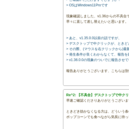
> OSはWindows11Proです
現象確認しました、v1.36からの不具合
早々に直して差し替えたいと思います。
> あと、v1.35.0.0以前の話ですが、
> デスクトップで中クリックが、とき
> その際、(マウスを右クリックから)
> 発生条件が良くわからなくて、報告
> v1.36.0.0の現象のついでに報告さ
報告ありがとうございます、こちらは別
Re^2: 【不具合】デスクトップで中ク
早速ご確認くださりありがとうございま
ときどき効かなくなる方は、どういう条
ポップコーンでも食べながら気長に待っ