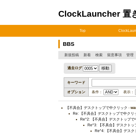
ClockLauncher 
Top
ClockLaun
BBS
新規投稿
新着
検索
留意事項
管理
過去ログ
キーワード
オプション
条件：
表示：
【不具合】デスクトップで中クリック
-
wa
Re: 【不具合】デスクトップで中クリ
Re^2: 【不具合】デスクトップ
Re^3: 【不具合】デスクト
Re^4: 【不具合】デス