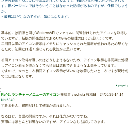
ンを再起動するたびに再読込されているようで、初回の表示時に少し待たされま
す。旧バージョンではそういうことはなかった記憶があるのですが、仕様でしょう
か。
> 最初1回だけなのですが、気にはなります。
基本的には旧版と同じWindowsAPIでファイルに関連付けられたアイコンを取得し
ていますが、新版の開発言語であるC#からの処理のほうが遅いようです。
二回目以降のアイコン表示はメモリにキャッシュされた情報が使われるため早くな
るため、初回だけ遅く感じられる状況かと思います。
初回アイコン取得が遅いのはどうしようもないため、アイコン取得を非同期に処理
しアイコン表示を待たなくても項目は選択できるような工夫をしています。
ですので、今のところ初回アイコン表示が遅いのは改善したいところですが現時点
では仕様となります。
▲pageto
Re^2: ランチャーメニューのアイコン
投稿者：
schutz
投稿日：24/05/29-14:14
No.6340
すみません、質問だけして確認が遅れました。
なるほど、言語の関係ですか。それは仕方がないですね。
実用にはほとんど影響ないのですが、アイコンなしも試してみます。