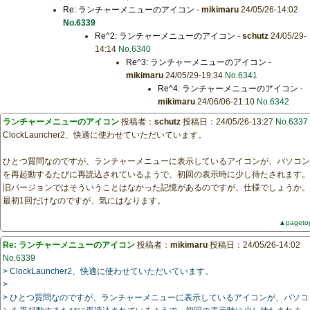
Re: ランチャーメニューのアイコン
-
mikimaru
24/05/26-14:02
No.6339
Re^2: ランチャーメニューのアイコン
-
schutz
24/05/29-
14:14
No.6340
Re^3: ランチャーメニューのアイコン
-
mikimaru
24/05/29-19:34
No.6341
Re^4: ランチャーメニューのアイコン
-
mikimaru
24/06/06-21:10
No.6342
ランチャーメニューのアイコン
投稿者：
schutz
投稿日：24/05/26-13:27
No.6337
ClockLauncher2、快適に使わせていただいています。
ひとつ質問なのですが、ランチャーメニューに表示しているアイコンが、パソコン
を再起動するたびに再読込されているようで、初回の表示時に少し待たされます。
旧バージョンではそういうことはなかった記憶があるのですが、仕様でしょうか。
最初1回だけなのですが、気にはなります。
▲pageto
Re: ランチャーメニューのアイコン
投稿者：
mikimaru
投稿日：24/05/26-14:02
No.6339
> ClockLauncher2、快適に使わせていただいています。
>
> ひとつ質問なのですが、ランチャーメニューに表示しているアイコンが、パソコ