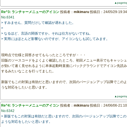
▲pageto
Re^3: ランチャーメニューのアイコン
投稿者：
mikimaru
投稿日：24/05/29-19:34
No.6341
> すみません、質問だけして確認が遅れました。
>
> なるほど、言語の関係ですか。それは仕方がないですね。
> 実用にはほとんど影響ないのですが、アイコンなしも試してみます。
現時点で仕様と回答させてもらったところですが・・・
旧版のソースコードをよくよく確認したところ、初回メニュー表示でもキャッシュ
が効いて速く見せれるように本体起動時直後にバックグラウンドでアイコン先読み
するみたいなことを行ってました。
新版でもこの対策は有効だと思いますので、次回のバージョンアップ以降でこのよ
うな対応をしたいと思います。
▲pageto
Re^4: ランチャーメニューのアイコン
投稿者：
mikimaru
投稿日：24/06/06-21:10
No.6342
> 新版でもこの対策は有効だと思いますので、次回のバージョンアップ以降でこの
ような対応をしたいと思います。