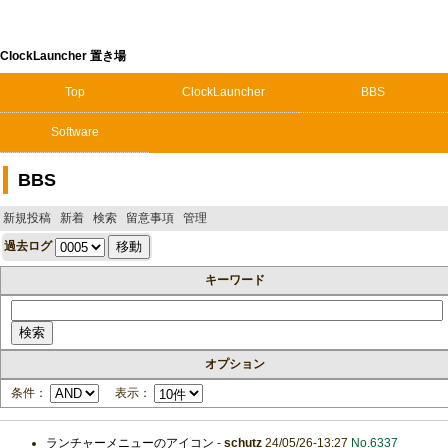
ClockLauncher 置き場
Top
ClockLauncher
BBS
Software
BBS
新規投稿
新着
検索
留意事項
管理
過去ログ
キーワード
オプション
条件：
表示：
ランチャーメニューのアイコン
-
schutz
24/05/26-13:27
No.6337