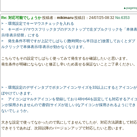
▲pageto
Re: 対応可能でしょうか
投稿者：
mikimaru
投稿日：24/07/25-08:32
No.6353
> ・環境設定でキーマウスチェックを入れる
> キーボード/マウスフリックタブのデスクトップで左ダブルクリックを「本体
示/非表示切替」にする
> 発生条件不明ですが上記でしばらく(数時間から半日ほど)放置しておくとダブ
ルクリックで本体表示/非表示が効かなくなります。
こちらでもその設定でしばらく使ってみて発生するか確認したいと思います。
発生条件が明確にならないと修正し辛いため直せる保証ないことご了承ください。
> ・環境設定のデザインタブでボタンアイコンサイズを33以上にするとアイコンが
ぼやけていきます。
> アイコンはマルチアイコンを登録しており48や64を設定しても対応するアイ
ンが採用されませんので適切(サイズが近しい)なアイコンが採用されるようにでき
ないでしょうか。
大きな設定で使ってなかったので気にしてませんでしたが、対応方法調査して対応
できそうであれば、次回以降のバージョンアップで対応したいと思います。