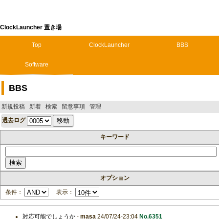
ClockLauncher 置き場
Top
ClockLauncher
BBS
Software
BBS
新規投稿
新着
検索
留意事項
管理
過去ログ
キーワード
オプション
条件：
表示：
対応可能でしょうか
-
masa
24/07/24-23:04
No.6351