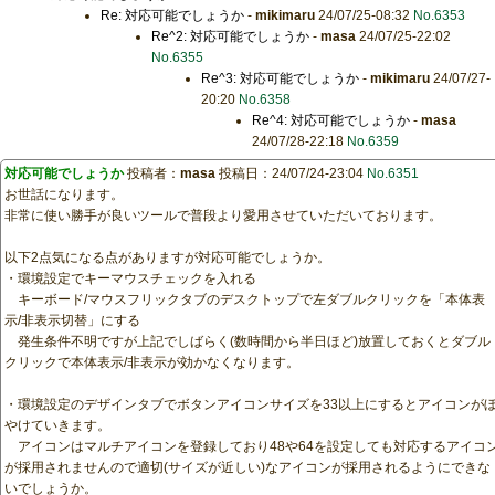
Re: 対応可能でしょうか
-
mikimaru
24/07/25-08:32
No.6353
Re^2: 対応可能でしょうか
-
masa
24/07/25-22:02
No.6355
Re^3: 対応可能でしょうか
-
mikimaru
24/07/27-
20:20
No.6358
Re^4: 対応可能でしょうか
-
masa
24/07/28-22:18
No.6359
対応可能でしょうか
投稿者：
masa
投稿日：24/07/24-23:04
No.6351
お世話になります。
非常に使い勝手が良いツールで普段より愛用させていただいております。
以下2点気になる点がありますが対応可能でしょうか。
・環境設定でキーマウスチェックを入れる
キーボード/マウスフリックタブのデスクトップで左ダブルクリックを「本体表
示/非表示切替」にする
発生条件不明ですが上記でしばらく(数時間から半日ほど)放置しておくとダブル
クリックで本体表示/非表示が効かなくなります。
・環境設定のデザインタブでボタンアイコンサイズを33以上にするとアイコンが
やけていきます。
アイコンはマルチアイコンを登録しており48や64を設定しても対応するアイコ
が採用されませんので適切(サイズが近しい)なアイコンが採用されるようにできな
いでしょうか。