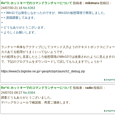
Re^3: ホットキーでのコマンドランチャーについて
投稿者：
mikimaru
投稿日：
24/07/30-21:16
No.6363
> > Win11では発生しなかったのですが、Win10の仮想環境で再現しました。
> > 原因調査してみます。
>
> どうもありがとうございます。
> よろしくお願いします。
ランチャー本体をアクティブにしてコマンド入力ようのテキストボックスにフォー
カスあてる処理がうまくいってないようです。
その処理を少し見直したところ仮想環境のWin10では改善されたように見えますの
で、下記のプログラムをダウンロードして試してもらえますでしょうか？
https://www2s.biglobe.ne.jp/~geoph/zip/claunch2_debug.zip
▲pageto
Re^4: ホットキーでのコマンドランチャーについて
投稿者：
radio
投稿日：
24/07/31-08:27
No.6364
調査どうもありがとうございました。
デバッグモジュールで確認後、再度ご連絡します。
▲pageto