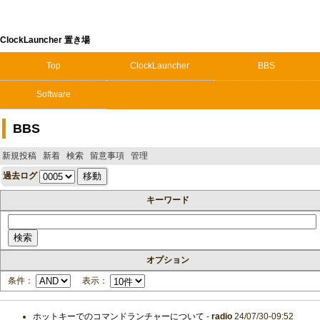
ClockLauncher 置き場
Top
ClockLauncher
BBS
Software
BBS
新規投稿
新着
検索
留意事項
管理
過去ログ
キーワード
オプション
条件：
表示：
ホットキーでのコマンドランチャーについて
-
radio
24/07/30-09:52