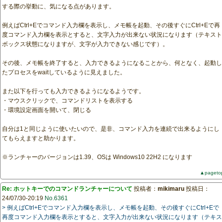
する際の挙動に、気になる点があります。
例えばCtrl+Eでコマンド入力欄を表示し、メモ帳を起動、その後すぐにCtrl+Eで再
度コマンド入力欄を表示とすると、文字入力が出来ない状況になります（テキスト
ボックス状態になりますが、文字が入力できない感じです）。
その後、メモ帳を終了すると、入力できるようになることから、何となく、起動し
たプロセスをwaitしているように見えました。
また以下を行っても入力できるようになるようです。
・マウスクリックで、コマンドリストを表示する
・環境設定画面を開いて、閉じる
自分は1と同じように使いたいので、是非、コマンド入力を連続で出来るようにし
てもらえますと助かります。
※ランチャーのバージョンは1.39、OSは Windows10 22H2 になります
▲pageto
Re: ホットキーでのコマンドランチャーについて
投稿者：
mikimaru
投稿日：
24/07/30-20:19
No.6361
> 例えばCtrl+Eでコマンド入力欄を表示し、メモ帳を起動、その後すぐにCtrl+Eで
再度コマンド入力欄を表示とすると、文字入力が出来ない状況になります（テキス