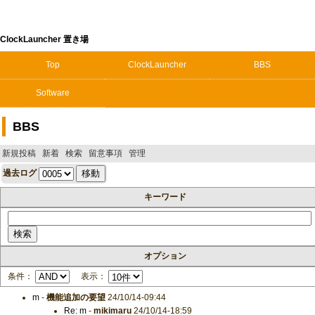
ClockLauncher 置き場
Top
ClockLauncher
BBS
Software
BBS
新規投稿
新着
検索
留意事項
管理
過去ログ
キーワード
オプション
条件：
表示：
m
-
機能追加の要望
24/10/14-09:44
Re: m
-
mikimaru
24/10/14-18:59