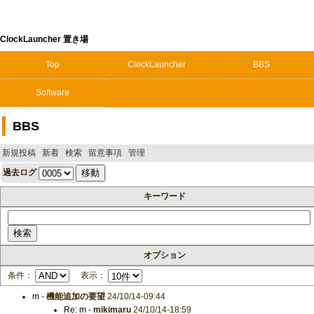
ClockLauncher 置き場
Top
ClockLauncher
BBS
Software
BBS
新規投稿
新着
検索
留意事項
管理
過去ログ
キーワード
オプション
条件：
表示：
m
-
機能追加の要望
24/10/14-09:44
Re: m
-
mikimaru
24/10/14-18:59