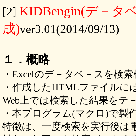
KIDBengin(デ
[2]
成)
ver3.01(2014/09/13)
１．概略
・Excelのデ－タベ－スを検
・作成したHTMLファイルにはJ
Web上では検索した結果をテ
・本プログラム(マクロ)で製
特徴は、一度検索を実行後は