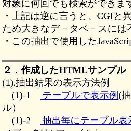
対象に何回でも検索ができま
・上記は逆に言うと、CGIと
ため大きなデ－タベ－スには
・この抽出で使用したJavaScri
２．作成したHTMLサンプル
(1).抽出結果の表示方法例
(1)-1
テーブルで表示例
(
ル）
(1)-2
抽出毎にテーブル表