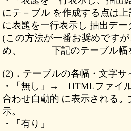
・「表題を一行表示し、抽出
にテ－ブル を作成する点は
に表題を一行表示し 抽出デ
(この方法が一番お奨めです
め、 下記のテーブル幅を
(2)．テーブルの各幅・文字
・「無し」→ HTMLファイ
合わせ自動的 に表示される
示。
・「有り」