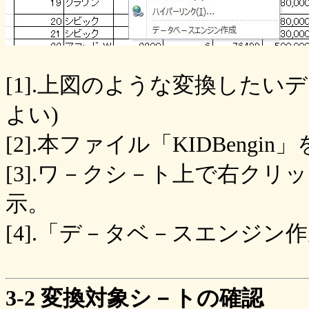
[1].上図のような変換したい
よい)
[2].本ファイル「KIDBengi
[3].ワ－クシ－ト上で右ク
示。
[4].「デ－タベ－スエンジ
3-2 変換対象シ－トの確認