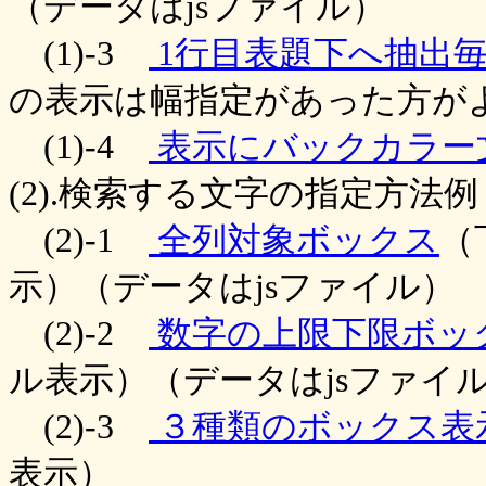
（データはjsファイル）
(1)-3
1行目表題下へ抽出
の表示は幅指定があった方がよ
(1)-4
表示にバックカラー
(2).検索する文字の指定方法例
(2)-1
全列対象ボックス
（
示）（データはjsファイル）
(2)-2
数字の上限下限ボッ
ル表示）（データはjsファイ
(2)-3
３種類のボックス表
表示）