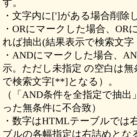
す。
・文字内に[']がある場合削除
・ORにマークした場合、OR
れば抽出(結果表示で検索文字
・ANDにマークした場合、A
示。ただし未指定 の空白は無
で検索文字[**]となる）。
（「AND条件を全指定で抽
った無条件に不合致）
・数字はHTMLテーブルでは
ブルの各幅指定は右詰めとな