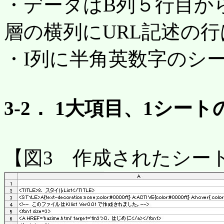
・データはB列５行目か
層の横列にURL記述の行
・I列に半角英数字のシ
3-2． 1大項目、1シー
【図3 作成されたシー