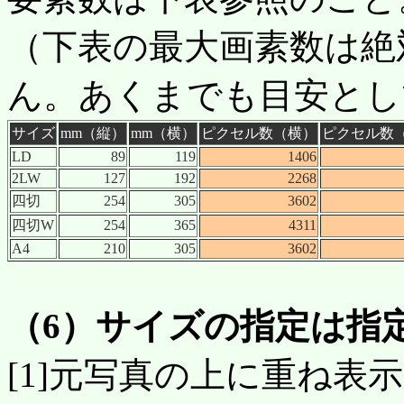
（下表の最大画素数は絶
ん。あくまでも目安とし
サイズ
mm（縦）
mm（横）
ピクセル数（横）
ピクセル数
LD
89
119
1406
2LW
127
192
2268
四切
254
305
3602
四切W
254
365
4311
A4
210
305
3602
（6）サイズの指定は指
[1]元写真の上に重ね