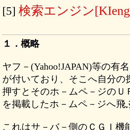
検索エンジン[KIengi
[5]
１．概略
ヤフ－(Yahoo!JAPAN)
が付いており、そこへ自分の
押すとそのホ－ムペ－ジのＵ
を掲載したホ－ムペ－ジへ飛
これはサ－バ－側のＣＧＩ機