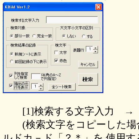
[1]検索する文字入力 →
(検索文字をコピーした場合は[
ルドカ－ド「？＊」を 使用