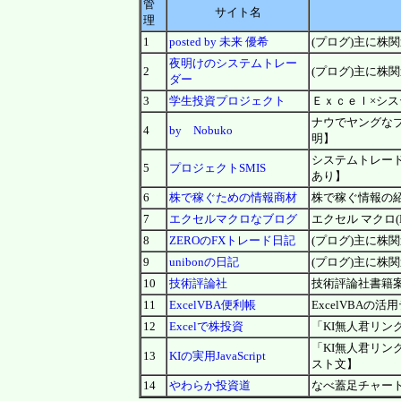
管
サイト名
理
1
posted by 未来 優希
(プログ)主に株
夜明けのシステムトレー
2
(プログ)主に株
ダー
3
学生投資プロジェクト
Ｅｘｃｅｌ×シ
ナウでヤングなブ
4
by Nobuko
明】
システムトレー
5
プロジェクトSMIS
あり】
6
株で稼ぐための情報商材
株で稼ぐ情報の
7
エクセルマクロなブログ
エクセル マクロ(
8
ZEROのFXトレード日記
(プログ)主に株
9
unibonの日記
(プログ)主に株
10
技術評論社
技術評論社書籍
11
ExcelVBA便利帳
ExcelVBA
12
Excelで株投資
「KI無人君リ
「KI無人君リ
13
KIの実用JavaScript
スト文】
14
やわらか投資道
なべ蓋足チャート(2