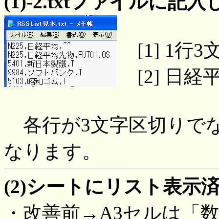
(1)-2.txtファイルに
[1] 1行
[2] 日経
各行が3文字区切りで
なります。
(2)シートにリスト表示
・改善前→A3セルは「