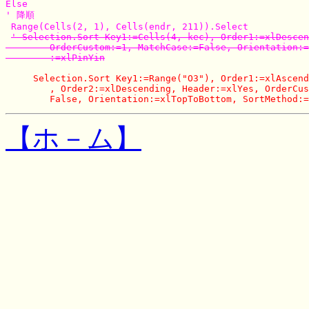
Else

' 降順

 Range(Cells(2, 1), Cells(endr, 211)).Select

' Selection.Sort Key1:=Cells(4, kec), Order1:=xlDescen
        OrderCustom:=1, MatchCase:=False, Orientation:=
        :=xlPinYin
     Selection.Sort Key1:=Range("O3"), Order1:=xlAscend
        , Order2:=xlDescending, Header:=xlYes, OrderCus
【ホ－ム】