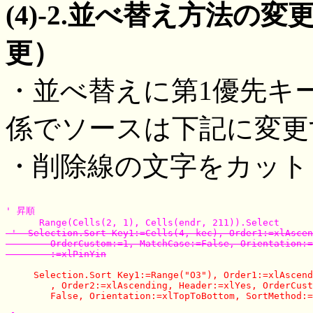
(4)-2.並べ替え方法の
更）
・並べ替えに第1優先キ
係でソースは下記に変更
・削除線の文字をカット
' 昇順

 '  Selection.Sort Key1:=Cells(4, kec), Order1:=xlAscen
        OrderCustom:=1, MatchCase:=False, Orientation:=
        :=xlPinYin
     Selection.Sort Key1:=Range("O3"), Order1:=xlAscend
        , Order2:=xlAscending, Header:=xlYes, OrderCust
        False, Orientation:=xlTopToBottom, SortMethod:=