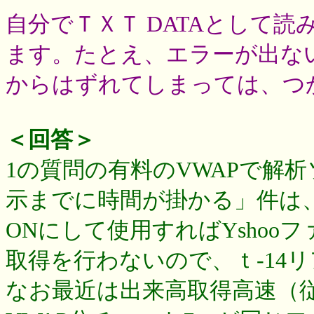
自分でＴＸＴ DATAとして
ます。たとえ、エラーが出ない
からはずれてしまっては、つ
＜回答＞
1の質問の有料のVWAPで解
示までに時間が掛かる」件は
ONにして使用すればYshoo
取得を行わないので、ｔ-14
なお最近は出来高取得高速（従