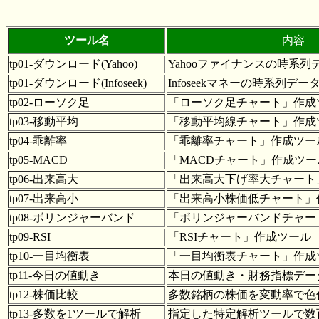
ツール名
内容
tp01-ダウンロード(Yahoo)
Yahooファイナンスの時系
tp01-ダウンロード(Infoseek)
Infoseekマネーの時系列デ
tp02-ローソク足
「ローソク足チャート」作成
tp03-移動平均
「移動平均線チャート」作成
tp04-乖離率
「乖離率チャート」作成ツー
tp05-MACD
「MACDチャート」作成ツー
tp06-出来高大
「出来高大下げ率大チャート
tp07-出来高小
「出来高小株価低チャート」
tp08-ボリンジャーバンド
「ボリンジャーバンドチャー
tp09-RSI
「RSIチャート」作成ツール
tp10-一目均衡表
「一目均衡表チャート」作成
tp11-今日の値動き
本日の値動き・財務指標デー
tp12-株価比較
多数銘柄の株価を変動率で色
tp13-多数を1ツールで解析
指定した特定解析ツールで数