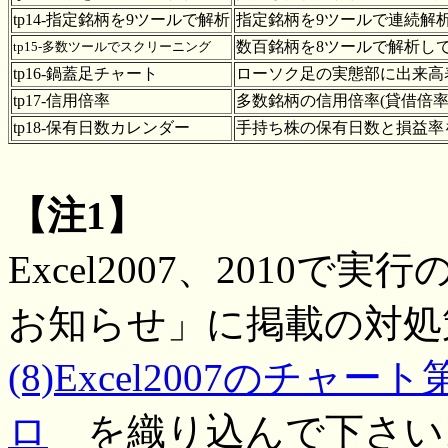
tp14-指定銘柄を9ツールで解析
指定銘柄を9ツールで連続解
数百銘柄を8ツールで解析し
tp15-多数ツールでスクリーニング
tp16-鍋蓋足チャート
ローソク足の実態部に出来高
tp17-信用倍率
多数銘柄の信用倍率(貸借倍率
tp18-保有日数カレンダー
手持ち株の保有日数と損益率
【注1】
Excel2007、2010
お知らせ」に掲載の対処
(8)Excel2007のチ
ロ
を織り込んで下さい。（2