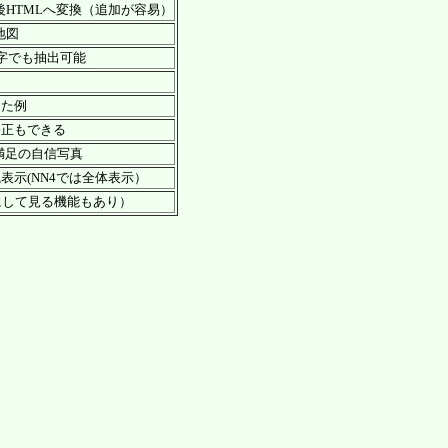
後HTMLへ変換（追加が容易）
地図
字でも抽出可能
例
した例
修正もできる
満足の自信写真
示(NN4では全体表示）
にして見る機能もあり）