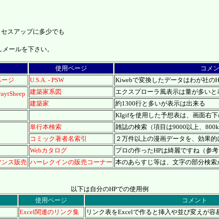
クセスアップに多少でも
しメールを下さい。
使用ページ
コメ
ページ
U.S.A. - PSW
Kiwebで変換したデータはわが社の
建築家系図
エクスプローラ風表示は量が多いと
traytSheep
建築家
約1300行と多いが表示は出来る
KIgifを使用した予想表は、画面右下
単行本検索
雑誌の検索（項目は9000以上、80
コミック著者名索引
２万件以上の漫画データを、効果的
Webカタログ
プロの作ったHPは綺麗ですね（参
マンス販売
ハーレクインの販売コーナー
本のあらすじ等は、文字の部分検索
以下は自分のHPでの使用例
使用ページ
コメント
Excel関連のリンク集
リンク表をExcelで作ると挿入や並び変えが容