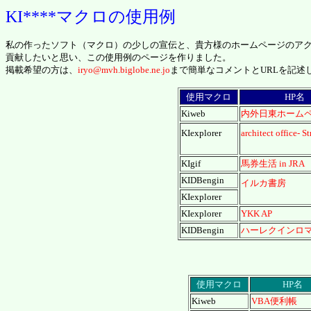
KI****マクロの使用例
私の作ったソフト（マクロ）の少しの宣伝と、貴方様のホームページのア
貢献したいと思い、この使用例のページを作りました。
掲載希望の方は、
iryo@mvh.biglobe.ne.jo
まで簡単なコメントとURLを記述
使用マクロ
HP名
Kiweb
内外日東ホーム
KIexplorer
architect office- S
KIgif
馬券生活 in JRA
KIDBengin
イルカ書房
KIexplorer
KIexplorer
YKK AP
KIDBengin
ハーレクインロ
使用マクロ
HP名
Kiweb
VBA便利帳