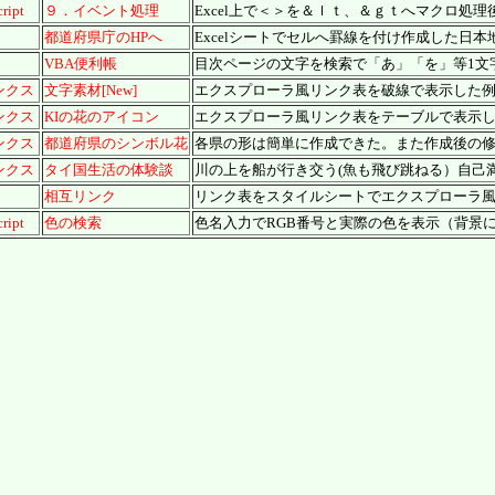
ipt
９．イベント処理
Excel上で＜＞を＆ｌｔ、＆ｇｔへマクロ処理
都道府県庁のHPへ
Excelシートでセルへ罫線を付け作成した日本
VBA便利帳
目次ページの文字を検索で「あ」「を」等1文
ンクス
文字素材[New]
エクスプローラ風リンク表を破線で表示した
ンクス
KIの花のアイコン
エクスプローラ風リンク表をテーブルで表示
ンクス
都道府県のシンボル花
各県の形は簡単に作成できた。また作成後の
ンクス
タイ国生活の体験談
川の上を船が行き交う(魚も飛び跳ねる）自己
相互リンク
リンク表をスタイルシートでエクスプローラ風表
ipt
色の検索
色名入力でRGB番号と実際の色を表示（背景