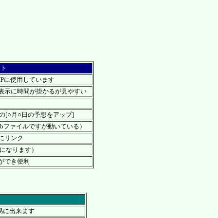
ント
HPに使用しています
表示に時間が掛かるが見やすい
の[○月○日の予想をアップ]
0kbファイルですが動いている）
にリンク
考になります）
ができ便利
易に出来ます