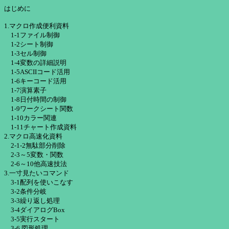
はじめに
1.マクロ作成便利資料
1-1ファイル制御
1-2シート制御
1-3セル制御
1-4変数の詳細説明
1-5ASCIIコード活用
1-6キーコード活用
1-7演算素子
1-8日付時間の制御
1-9ワークシート関数
1-10カラー関連
1-11チャート作成資料
2.マクロ高速化資料
2-1-2無駄部分削除
2-3～5変数・関数
2-6～10他高速技法
3.一寸見たいコマンド
3-1配列を使いこなす
3-2条件分岐
3-3繰り返し処理
3-4ダイアログBox
3-5実行スタート
3-6 図形処理