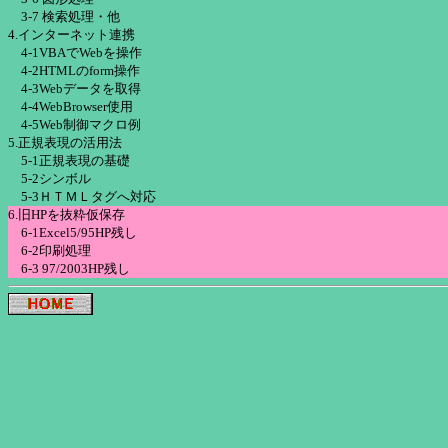
3-7 検索処理・他
4.インターネット連携
4-1VBAでWebを操作
4-2HTMLのform操作
4-3Webデータを取得
4-4WebBrowser使用
4-5Web制御マクロ例
5.正規表現の活用法
5-1正規表現の基礎
5-2シンボル
5-3ＨＴＭＬタグへ対応
6.旧HPを抜粋仮保存
6-1Excel5/95HP残し
6-2印刷処理
6-3 97/2003HP残し