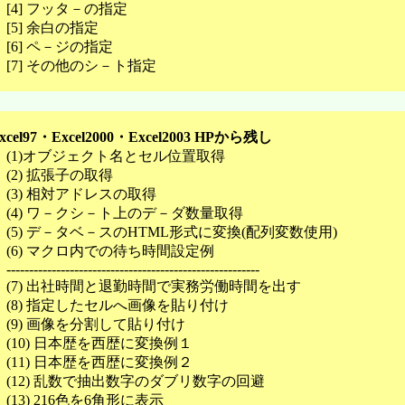
[4] フッタ－の指定
[5] 余白の指定
[6] ペ－ジの指定
[7] その他のシ－ト指定
Excel97・Excel2000・Excel2003 HPから残し
(1)オブジェクト名とセル位置取得
(2) 拡張子の取得
(3) 相対アドレスの取得
(4) ワ－クシ－ト上のデ－ダ数量取得
(5) デ－タベ－スのHTML形式に変換(配列変数使用)
(6) マクロ内での待ち時間設定例
--------------------------------------------------------
(7) 出社時間と退勤時間で実務労働時間を出す
(8) 指定したセルへ画像を貼り付け
(9) 画像を分割して貼り付け
(10) 日本歴を西歴に変換例１
(11) 日本歴を西歴に変換例２
(12) 乱数で抽出数字のダブリ数字の回避
(13) 216色を6角形に表示