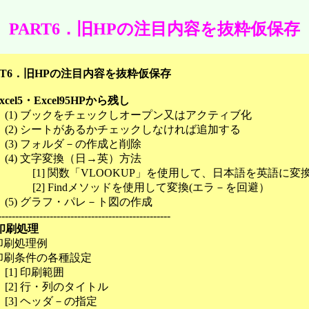
PART6．旧HPの注目内容を抜粋仮保存
RT6．旧HPの注目内容を抜粋仮保存
Excel5・Excel95HPから残し
(1) ブックをチェックしオープン又はアクティブ化
(2) シートがあるかチェックしなければ追加する
(3) フォルダ－の作成と削除
(4) 文字変換（日→英）方法
[1] 関数「VLOOKUP」を使用して、日本語を英語に変
[2] Findメソッドを使用して変換(エラ－を回避）
(5) グラフ・パレ－ト図の作成
--------------------------------------------------
2 印刷処理
) 印刷処理例
) 印刷条件の各種設定
[1] 印刷範囲
[2] 行・列のタイトル
[3] ヘッダ－の指定