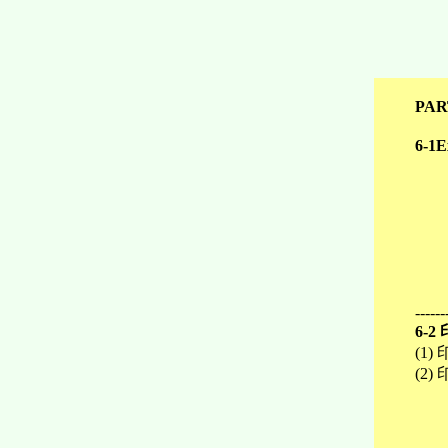
PA
6-1
------
6-
(1
(2