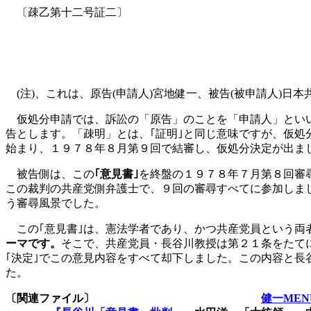
〔疎乙第十二号証二〕
(
注
)
、これは、原告
(
申請人
)
宮地健一、被告
(
被申請人
)
日本
仮処分申請では、訴訟の「原告」のことを「申請人」といい
告とします。「疎明」とは、｢証明｣と同じ意味ですが、仮
始まり、１９７８年８月第９回で結審し、仮処分決定が出ま
被告側は、この
｢意見書｣
を終盤の１９７８年７月第８回審
この裁判の共産党側弁護士で、９回の審尋すべてに参加しま
う審尋風景でした。
この｢意見書｣は、憲法学者であり、かつ共産党員という両
ーマです。
そこで、共産党員・長谷川教授は第２１条をたて
｢決定｣でこの意見内容をすべて却下しました。この内容と長
た。
〔関連ファイル〕
健一MEN