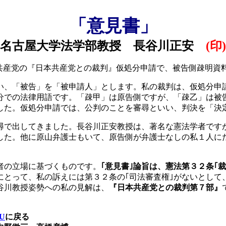
「意見書」
名古屋大学法学部教授 長谷川正安
(
印
)
共産党の『日本共産党との裁判』仮処分申請で、被告側疎明資
、「被告」を「被申請人」とします。私の裁判は、仮処分申
処分での法律用語です。「疎甲」は原告側ですが、「疎乙」は被
した。仮処分申請では、公判のことを審尋といい、判決を「決
尋で出してきました。長谷川正安教授は、著名な憲法学者です
した。他に原山弁護士もいて、原告側が弁護士なしの私１人に
者の立場に基づくものです。
｢意見書｣論旨は、憲法第３２条｢
にとって、私の訴えには第３２条の｢司法審査権｣がないとして
谷川教授姿勢への私の見解は、
『日本共産党との裁判第７部』
U
に戻る