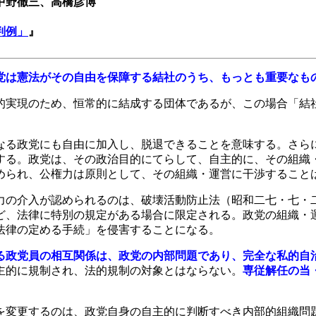
中野徹三、高橋彦博
判例」
』
党は憲法がその自由を保障する結社のうち、もっとも重要なも
実現のため、恒常的に結成する団体であるが、この場合「結
る政党にも自由に加入し、脱退できることを意味する。さら
する。政党は、その政治目的にてらして、自主的に、その組織
められ、公権力は原則として、その組織・運営に干渉すること
の介入が認められるのは、破壊活動防止法（昭和二七・七・
ど、法律に特別の規定がある場合に限定される。政党の組織・
法律の定める手続」を侵害することになる。
る政党員の相互関係は、政党の内部問題であり、完全な私的自
主的に規制され、法的規制の対象とはならない。
専従解任の当
変更するのは、政党自身の自主的に判断すべき内部的組織問