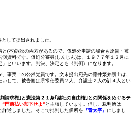
料として提出されました。
請と
(
本
)
訴訟の両方があるので、仮処分申請の場合も原告・被
告側資料です。仮処分審尋
(
しんじん
)
は、１９７７年１２月に
定」といいます。判決、決定とも《判例》になります。
が、事実上の公然党員です。文末提出宛先の藤井繁弁護士は、
たいして、被告側は県常任委員２人、弁護士２人の計４人とい
裁判請求権｣と憲法第２１条｢結社の自由権｣との関係をめぐるテ
、
“門前払い却下せよ”
と主張しています。但し、裁判所は、
で詳述しました。そこで批判した個所を
『青太字』
にしまし