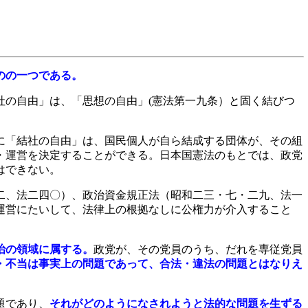
のの一つである。
社の自由」は、「思想の自由」
(
憲法第一九条）と固く結びつ
に「結社の自由」は、国民個人が自ら結成する団体が、その組
・運営を決定することができる。日本国憲法のもとでは、政党
はできない。
二、法二四〇）、政治資金規正法（昭和二三・七・二九、法一
運営にたいして、法律上の根拠なしに公権力が介入すること
治の領域に属する。
政党が、その党員のうち、だれを専従党員
・不当は事実上の問題であって、合法・違法の問題とはなりえ
題であり、
それがどのようになされようと法的な問題を生ずる