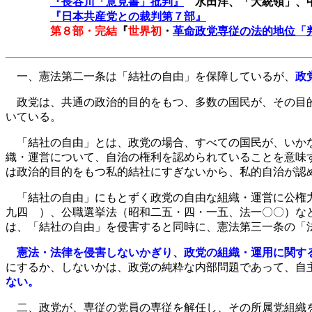
『長谷川「意見書」批判』
水田洋、「大統領」、
『日本共産党との裁判第７部』
第８部・完結
『
世界初
・
革命政党専従の法的地位「
一、憲法第二一条は「結社の自由」を保障しているが、
政
政党は、共通の政治的目的をもつ、多数の国民が、その目的
いている。
「結社の自由」とは、政党の場合、すべての国民が、いかな
織・運営について、自治の権利を認められていることを意味
は政治的目的をもつ私的結社にすぎないから、私的自治が認
「結社の自由」にもとずく政党の自由な組織・運営に公権力
九四 ）、公職選挙法（昭和二五・四・一五、法一〇〇）な
は、「結社の自由」を侵害すると同時に、憲法第三一条の「
憲法・法律を侵害しないかぎり、政党の組織・運用に関す
にするか、しないかは、政党の純粋な内部問題であって、自
ない。
二、政党が、専従の党員の専従を解任し、その所属党組織を