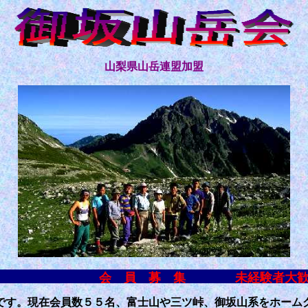
山梨県山岳連盟加盟
会 員 募 集 未経験者
す。現在会員数５５名、富士山や三ツ峠、御坂山系をホーム