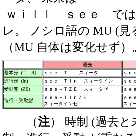
ｗｉｌｌ ｓｅｅ では
レ。 ノシロ語の MU (
（MU 自体は変化せず）
過去
基本形 (T, ,R)
ｓｅｅ－Ｔ スィータ
ｓｅ
進行形 (In)
ｓｅｅ－ＴＩｎ スィータイン
ｓｅ
受動態 (ZE)
ｓｅｅ－ＴＺＥ スィータゼ
ｓｅ
ｓｅｅ－ＴＩｎＺＥ
ｓｅ
進行・受動態
スィータインゼ
スィ
（
注
） 時制 (過去と未