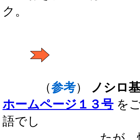
ク。
（
参考
）
ノシロ
ホームページ１３号
をご
語でし
たが、慎重に見