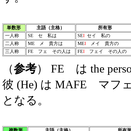
単
数形
主語（主格）
所有形
一人称
SE
セ 私は
SE
I
セイ 私の
二人称
ME
メ 貴方は
ME
I
メイ 貴方の
三人称
FE
フェ その人は
FE
I
フェイ その人の
（
参考
） FE は the 
彼 (He) は MAFE マフェ
となる。
複
数形
主語（主格）
所有