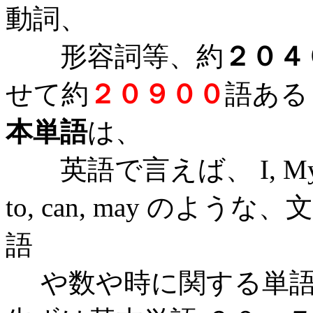
動詞、
形容詞等、約
２０４
せて約
２０９００
語ある
本単語
は、
英語で言えば、 I, My, me, Y
to, can, may の
語
や数や時に関する単語