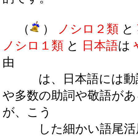
（
）
ノシロ２類
と
ノシロ１類
と
日本語
は
由
は、日本語には動詞
や多数の助詞や敬語があ
が、こう
した細かい語尾活用