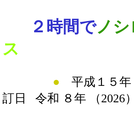
２時間で
ノシ
ス
●
平成１５年 
訂日 令和 ８年 （202