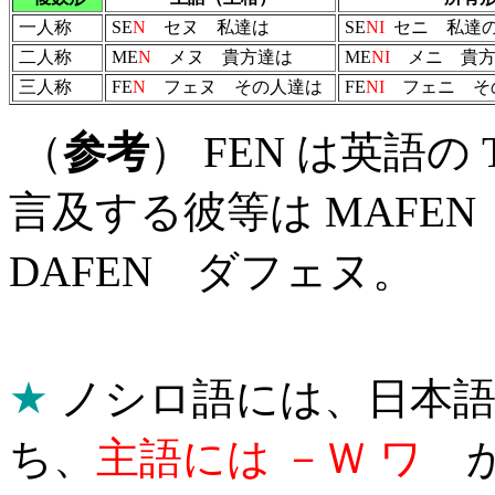
一人称
SE
N
セヌ 私達は
SE
NI
セニ 私達
二人称
ME
N
メヌ 貴方達は
ME
NI
メニ 貴方
三人称
FE
N
フェヌ その人達は
FE
NI
フェニ そ
（
参考
） FEN は英語の
言及する彼等は MAFE
DAFEN ダフェヌ。
★
ノシロ語には、日本語
ち、
主語には －Ｗ ワ
が