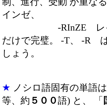
制、進行、受動 が重なる
インゼ、
-RInZE レイ
だけで完璧。 -T、 -R 
しょう。
★
ノシロ語固有の単語は
等、約
５００
語) と、 「