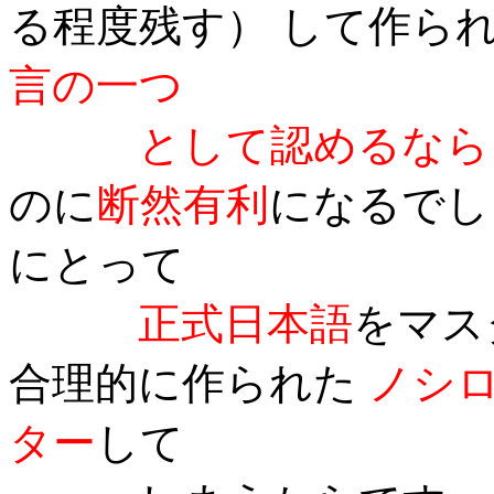
る程度残す） して作ら
言の一つ
として認めるなら
のに
断然有利
になるでし
にとって
正式日本語
をマス
合理的に作られた
ノシ
ター
して