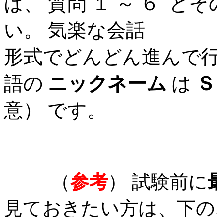
は、 質問 １ ～ ６ と
い。 気楽な会話
形式でどんどん進んで
語の
ニックネーム
は
Ｓ
意） です。
（
参考
） 試験前に
見ておきたい方は、下の