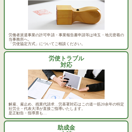
労働者派遣事業の許可申請・事業報告書申請等は埼玉・地元密着の
当事務所へ。
「労使協定方式」についてご相談ください。
労使トラブル
対応
解雇、雇止め、残業代請求…労基署対応はこの道一筋20余年の特定
社労士・代表大澤が直接ご指導いたします。
是正勧告・指導票も…
助成金