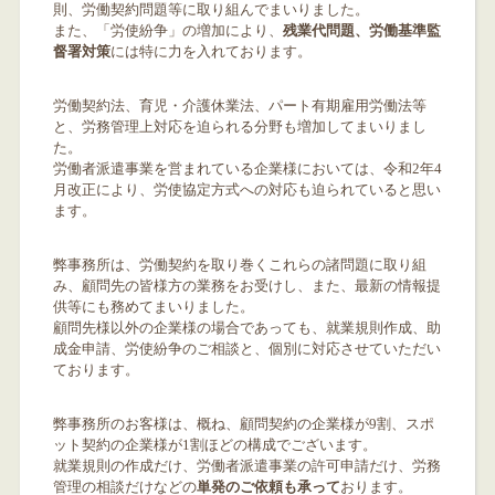
則、労働契約問題等に取り組んでまいりました。
また、「労使紛争」の増加により、
残業代問題、労働基準監
督署対策
には特に力を入れております。
労働契約法、育児・介護休業法、パート有期雇用労働法等
と、労務管理上対応を迫られる分野も増加してまいりまし
た。
労働者派遣事業を営まれている企業様においては、令和2年4
月改正により、労使協定方式への対応も迫られていると思い
ます。
弊事務所は、労働契約を取り巻くこれらの諸問題に取り組
み、顧問先の皆様方の業務をお受けし、また、最新の情報提
供等にも務めてまいりました。
顧問先様以外の企業様の場合であっても、就業規則作成、助
成金申請、労使紛争のご相談と、個別に対応させていただい
ております。
弊事務所のお客様は、概ね、顧問契約の企業様が9割、スポ
ット契約の企業様が1割ほどの構成でございます。
就業規則の作成だけ、労働者派遣事業の許可申請だけ、労務
管理の相談だけなどの
単発のご依頼も承って
おります。