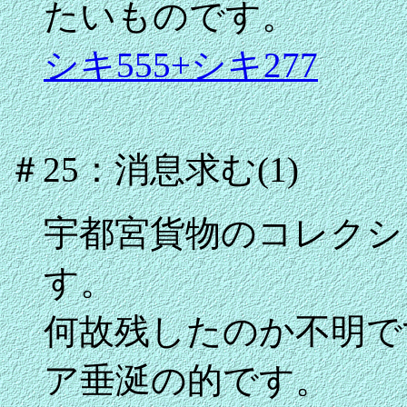
たいものです。
シキ555+シキ277
＃25：消息求む(1)
宇都宮貨物のコレクシ
す。
何故残したのか不明で
ア垂涎の的です。