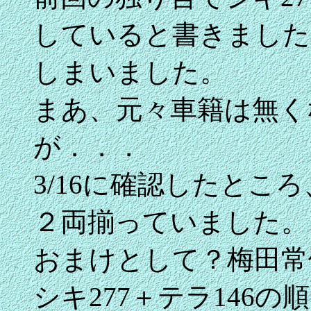
していると書きました
しまいました。
まあ、元々車籍は無く
が．．．
3/16に確認したとこ
２両揃っていました。
おまけとして？梅田常
シキ277＋テラ146の