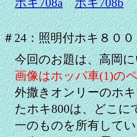
ホキ708a
ホキ708b
＃24：照明付ホキ８００
今回のお題は、高岡に
画像はホッパ車(1)の
外撒きオンリーのホキ
たホキ800は、どこに
一のものを所有してい