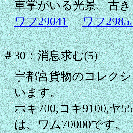
車掌がいる光景、古き
ワフ29041
ワフ2985
＃30：消息求む(5)
宇都宮貨物のコレクシ
います。
ホキ700,コキ9100,ヤ
は、ワム70000です。