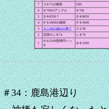
7
コキ71の積荷
18D
6
キ700のアングル
キ700
5
タキ8350？
タキ8850
4
チキ3000の積荷
チキ3000
3
カニ38の成れの果て
スエ38
2
沼津のシキ74
シキ70
ホキ2200型楕円ハッ
1
ホキ2200
チ
＃34：鹿島港辺り