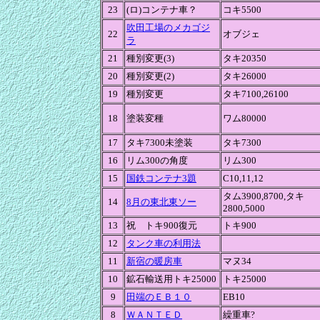
23
(ロ)コンテナ車？
コキ5500
吹田工場のメカゴジ
22
オブジェ
ラ
21
種別変更(3)
タキ20350
20
種別変更(2)
タキ26000
19
種別変更
タキ7100,26100
18
塗装変種
ワム80000
17
タキ7300未塗装
タキ7300
16
リム300の角度
リム300
15
国鉄コンテナ3題
C10,11,12
タム3900,8700,タキ
14
8月の東北東ソー
2800,5000
13
祝 トキ900復元
トキ900
12
タンク車の利用法
11
新宿の暖房車
マヌ34
10
鉱石輸送用トキ25000
トキ25000
9
田端のＥＢ１０
EB10
8
ＷＡＮＴＥＤ
繰重車?