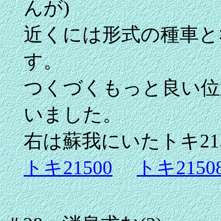
んが)
近くには形式の種車とな
す。
つくづくもっと良い位
いました。
右は蘇我にいたトキ21
トキ21500
トキ2150