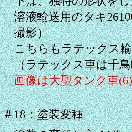
下は、独特の形状をし
溶液輸送用のタキ261
撮影）
こちらもラテックス輸
（ラテックス車は千鳥
画像は大型タンク車(
＃18：塗装変種