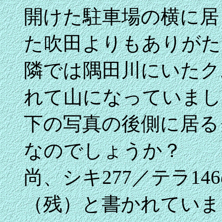
開けた駐車場の横に居
た吹田よりもありがた
隣では隅田川にいたクム1
れて山になっていまし
下の写真の後側に居る
なのでしょうか？
尚、シキ277／テラ1
（残）と書かれていま