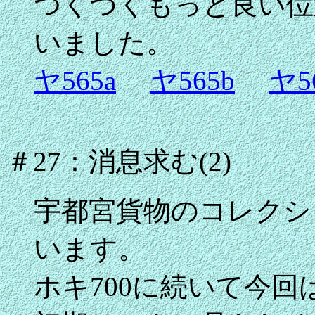
つくづくもっと良い位
いました。
ヤ565a
ヤ565b
ヤ5
＃27：消息求む(2)
宇都宮貨物のコレクシ
います。
ホキ700に続いて今回