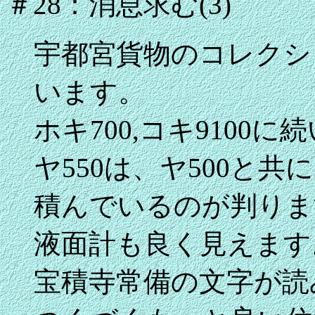
＃28：消息求む(3)
宇都宮貨物のコレクシ
います。
ホキ700,コキ9100
ヤ550は、ヤ500と
積んでいるのが判りま
液面計も良く見えます
宝積寺常備の文字が読