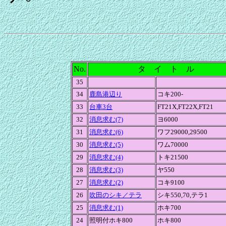
No.
タ イ ト ル
35
34
鹿島港辺り
コキ200-
33
台車3台
FT21X,FT22X,FT21
32
消息求む(7)
ヨ6000
31
消息求む(6)
ワフ29000,29500
30
消息求む(5)
ワム70000
29
消息求む(4)
トキ21500
28
消息求む(3)
ヤ550
27
消息求む(2)
コキ9100
26
吹田のシキ／テラ
シキ550,70,テラ1
25
消息求む(1)
ホキ700
24
照明付ホキ800
ホキ800