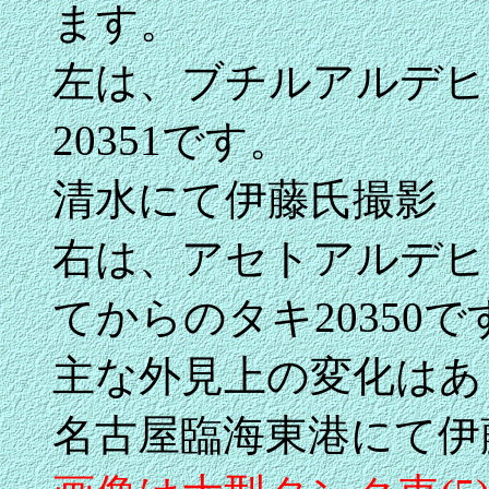
ます。
左は、ブチルアルデヒド
20351です。
清水にて伊藤氏撮影
右は、アセトアルデヒ
てからのタキ20350で
主な外見上の変化はあ
名古屋臨海東港にて伊