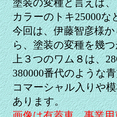
塗装の変種と言えば、日
カラーのトキ25000
今回は、伊藤智彦様か
ら、塗装の変種を幾つ
上３つのワム８は、28
380000番代のような
コマーシャル入りや模
あります。
画像は有蓋車、事業用