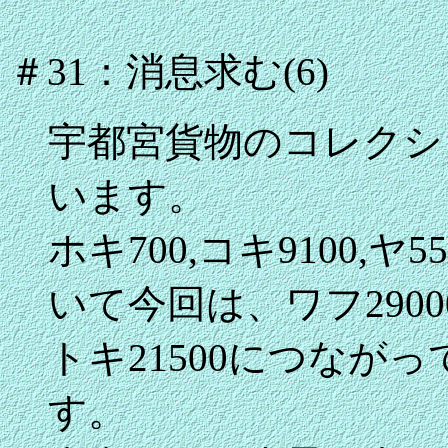
＃31：消息求む(6)
宇都宮貨物のコレクシ
います。
ホキ700,コキ9100,ヤ5
いて今回は、ワフ29000
トキ21500につながって
す。