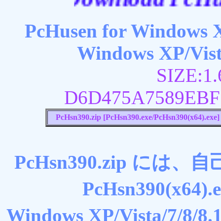
PcHusen for Windows X
Windows XP/Vista
SIZE:
D6D475A7589EBF
PcHsn390.zip [PcHsn390.exe/PcHsn390(x64).ex
PcHsn390.zip には、自
PcHsn390(x6
Windows XP/Vista/7/8/8