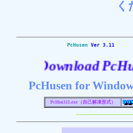
く
PcHusen
Ve
Download PcHusen V
PcHusen for Window
PcHsn311.exe（自己解凍形式）