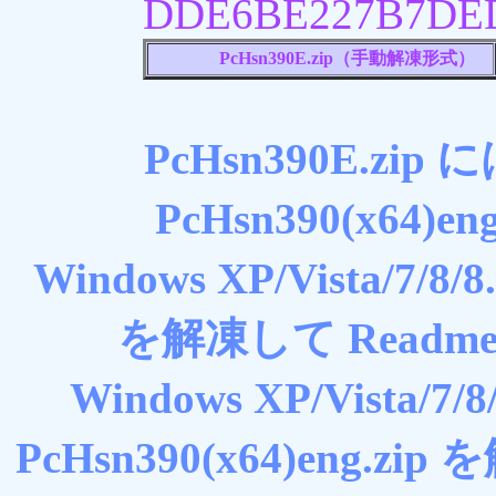
DDE6BE227B7DED
PcHsn390E.zip（手動解凍形式）
PcHsn390E.zip に
PcHsn390(x64
Windows XP/Vista/7/8/8
を解凍して Readm
Windows XP/Vista/7/8/
PcHsn390(x64)eng.zi