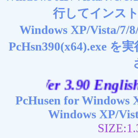
行してインス
Windows XP/Vista/7/8/
PcHsn390(x64).e
Ver 3.90 English ver
PcHusen for Windows X
Windows XP/Vista
SIZE: