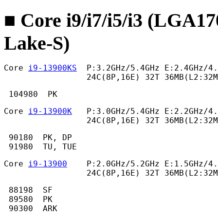
■ Core i9/i7/i5/i3 (LGA1
Lake-S)
Core 
i9-13900KS
  P:3.2GHz/5.4GHz E:2.4GHz/4.
                 24C(8P,16E) 32T 36MB(L2:32
 104980  PK 
Core 
i9-13900K
   P:3.0GHz/5.4GHz E:2.2GHz/4.
                 24C(8P,16E) 32T 36MB(L2:32
 90180  PK, DP

 91980  TU, TUE 
Core 
i9-13900
    P:2.0GHz/5.2GHz E:1.5GHz/4.
                 24C(8P,16E) 32T 36MB(L2:32M
 88198  SF

 89580  PK

 90300  ARK 