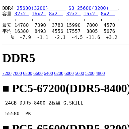
DDR4 
25600(3200)      
SO 25600(3200)   
.

容量 
32x2 
16x2 
8x2  
32x2 
16x2 
8x2  
.

----+-----+-----+-----+-----+-----+-----+

最安 14780  7390  3780 15990  7800  4570

平均 16380  8493  4556 17557  8805  5676

   %  -7.9  -1.1  -2.1  -4.5 -11.6  +3.2
DDR5
7200
7000
6800
6600
6400
6200
6000
5600
5200
4800
■ PC5-67200(DDR5-8400
 24GB DDR5-8400 2枚組 G.SKILL
 55580  PK 
■ PC5-65600(DDR5-8200