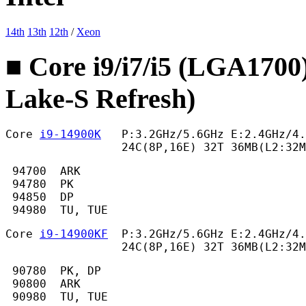
14th
13th
12th
/
Xeon
■ Core i9/i7/i5 (LGA1700
Lake-S Refresh)
Core 
i9-14900K
   P:3.2GHz/5.6GHz E:2.4GHz/4.
                 24C(8P,16E) 32T 36MB(L2:32
 94700  ARK

 94780  PK

 94850  DP

 94980  TU, TUE 
Core 
i9-14900KF
  P:3.2GHz/5.6GHz E:2.4GHz/4.
                 24C(8P,16E) 32T 36MB(L2:32M
 90780  PK, DP

 90800  ARK

 90980  TU, TUE 