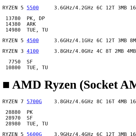
RYZEN 5 
5500
     3.6GHz/4.2GHz 6C 12T 3MB 16
 13780  PK, DP

 14380  ARK

 14980  TUE, TU 
RYZEN 5 
4500
     3.6GHz/4.1GHz 6C 12T 3MB 8M
RYZEN 3 
4100
     3.8GHz/4.0GHz 4C 8T 2MB 4MB
  7750  SF

 10800  TUE, TU 
■ AMD Ryzen (Socket
RYZEN 7 
5700G
    3.8GHz/4.6GHz 8C 16T 4MB 16
 28880  PK

 28970  SF

 28980  TUE, TU 
RYZEN 5 
5600G
    3.9GHz/4.4GHz 6C 12T 3MB 16