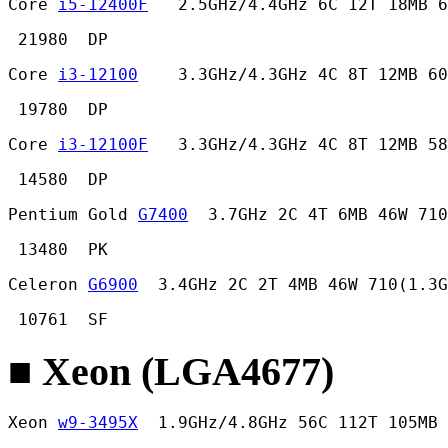
Core 
i5-12400F
   2.5GHz/4.4GHz 6C 12T 18MB 6
 21980  DP 
Core 
i3-12100
    3.3GHz/4.3GHz 4C 8T 12MB 60
 19780  DP 
Core 
i3-12100F
   3.3GHz/4.3GHz 4C 8T 12MB 58
 14580  DP 
Pentium Gold 
G7400
  3.7GHz 2C 4T 6MB 46W 710
 13480  PK 
Celeron 
G6900
  3.4GHz 2C 2T 4MB 46W 710(1.3G
 10761  SF 
■ Xeon (LGA4677)
Xeon 
w9-3495X
  1.9GHz/4.8GHz 56C 112T 105MB 