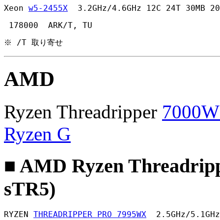
Xeon 
w5-2455X
  3.2GHz/4.6GHz 12C 24T 30MB 20
 178000  ARK/T, TU 
※ /T 取り寄せ
AMD
Ryzen Threadripper
7000
Ryzen G
■ AMD Ryzen Threadrip
sTR5)
RYZEN 
THREADRIPPER PRO 7995WX
  2.5GHz/5.1GHz