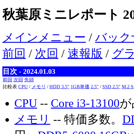
秋葉原ミニレポート 20
メインメニュー
/
バック
前回
/
次回
/
速報版
/
グ
目次 - 2024.01.03
前回
次回
先頭
比較表
CPU
/
メモリ
/
HDD 3.5"
1GB単価
2.5"
/
SSD 2.5"
M.2 
CPU
--
Core i3-13100
が
メモリ
-- 特価多数。
D