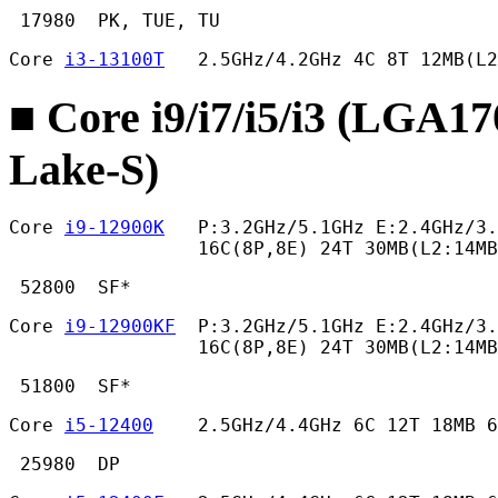
 17980  PK, TUE, TU 
Core 
i3-13100T
   2.5GHz/4.2GHz 4C 8T 12MB(L2
■ Core i9/i7/i5/i3 (LGA1
Lake-S)
Core 
i9-12900K
   P:3.2GHz/5.1GHz E:2.4GHz/3.
                 16C(8P,8E) 24T 30MB(L2:14MB
 52800  SF* 
Core 
i9-12900KF
  P:3.2GHz/5.1GHz E:2.4GHz/3.
                 16C(8P,8E) 24T 30MB(L2:14MB
 51800  SF* 
Core 
i5-12400
    2.5GHz/4.4GHz 6C 12T 18MB 
 25980  DP 