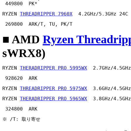
 449800  PK* 
RYZEN 
THREADRIPPER 7960X
  4.2GHz/5.3GHz 24C 
 269800  ARK/T, TU, PK/T 
■ AMD
Ryzen Threadri
sWRX8)
RYZEN 
THERADRIPPER PRO 5995WX
  2.7GHz/4.5GHz
 928620  ARK 
RYZEN 
THREADRIPPER PRO 5975WX
  3.6GHz/4.5GHz
RYZEN 
THERADRIPPER PRO 5965WX
  3.8GHz/4.5GHz
 324800  ARK 
※ /T: 取り寄せ 