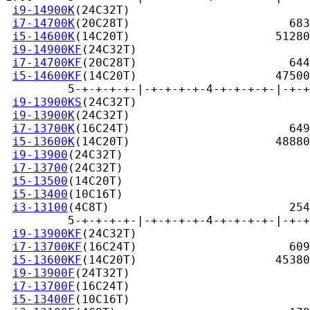
i9-14900K
(24C32T)                          
i7-14700K
(20C28T)                       683
i5-14600K
(14C20T)                     51280

i9-14900KF
(24C32T)                         
i7-14700KF
(20C28T)                      644
i5-14600KF
(14C20T)                    47500

         5-+-+-+-+-|-+-+-+-+-4-+-+-+-+-|-+-+
i9-13900KS
(24C32T)                         
i9-13900K
(24C32T)                          
i7-13700K
(16C24T)                       649
i5-13600K
(14C20T)                     48880

i9-13900
(24C32T)                           
i7-13700
(24C32T)                           
i5-13500
(14C20T)                           
i5-13400
(10C16T)                           
i3-13100
(4C8T)                          254
         5-+-+-+-+-|-+-+-+-+-4-+-+-+-+-|-+-+
i9-13900KF
(24C32T)                         
i7-13700KF
(16C24T)                      609
i5-13600KF
(14C20T)                    45380

i9-13900F
(24T32T)                          
i7-13700F
(16C24T)                          
i5-13400F
(10C16T)                          