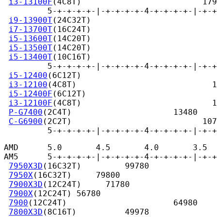
i3-13100F
(4C8T)                         179
         5-+-+-+-+-|-+-+-+-+-4-+-+-+-+-|-+-+
i9-13900T
(24C32T)                          
i7-13700T
(16C24T)                          
i5-13600T
(14C20T)                          
i5-13500T
(14C20T)                          
i5-13400T
(10C16T)                          
         5-+-+-+-+-|-+-+-+-+-4-+-+-+-+-|-+-+
i5-12400
(6C12T)                            
i3-12100
(4C8T)                            1
i5-12400F
(6C12T)                           
i3-12100F
(4C8T)                           1
P-G7400
(2C4T)                     13480

C-G6900
(2C2T)                           107
         5-+-+-+-+-|-+-+-+-+-4-+-+-+-+-|-+-+
AMD      5.0       4.5       4.0       3.5  
AM5      5-+-+-+-+-|-+-+-+-+-4-+-+-+-+-|-+-+
7950X3D
(16C32T)         99780

7950X
(16C32T)     79800

7900X3D
(12C24T)     71780

7900X
(12C24T) 56780

7900
(12C24T)                      64980

7800X3D
(8C16T)          49978
