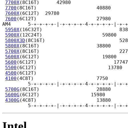
7700X
(8C16T)      42980

7700
(8C16T)                     40880

7600X
(6C12T)  29780

7600
(6C12T)                     27980

AM4      5-+-+-+-+-|-+-+-+-+-4-+-+-+-+-|-+-+
5950X
(16C32T)                           838
5900X
(12C24T)                     59800

5800X3D
(8C16T)                          528
5800X
(8C16T)                    38800

5700X
(8C16T)                            227
5600X
(6C12T)                      19800

5600
(6C12T)                           17747

5500
(6C12T)                         13780

4500
(6C12T)                         

4100
(4C8T)                      7750

         5-+-+-+-+-|-+-+-+-+-4-+-+-+-+-|-+-+
5700G
(8C16T)                    28880

5600G
(6C12T)                  15980

4300G
(4C8T)                     13880

         5-+-+-+-+-|-+-+-+-+-4-+-+-+-+-|-+-+
Intel