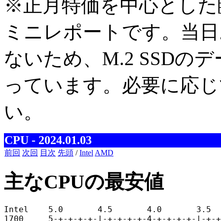
※正月特価を中心とした
ミニレポートです。当日
ないため、M.2 SSD
っています。必要に応じ
い。
CPU - 2024.01.03
前回
次回
目次
先頭
/
Intel
AMD
主なCPUの最安値
Intel    5.0       4.5       4.0       3.5  
1700     5-+-+-+-+-|-+-+-+-+-4-+-+-+-+-|-+-+