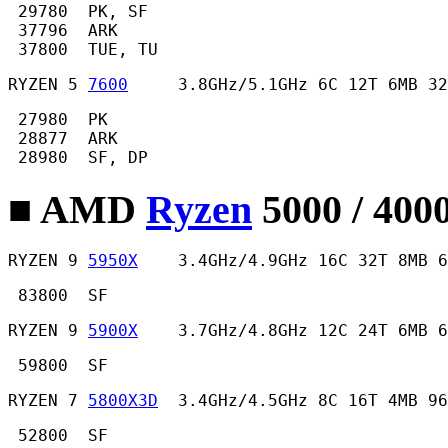
 29780  PK, SF

 37796  ARK

 37800  TUE, TU 
RYZEN 5 
7600
     3.8GHz/5.1GHz 6C 12T 6MB 32
 27980  PK

 28877  ARK

 28980  SF, DP 
■ AMD
Ryzen
5000 / 400
RYZEN 9 
5950X
    3.4GHz/4.9GHz 16C 32T 8MB 
 83800  SF 
RYZEN 9 
5900X
    3.7GHz/4.8GHz 12C 24T 6MB 
 59800  SF 
RYZEN 7 
5800X3D
  3.4GHz/4.5GHz 8C 16T 4MB 96
 52800  SF 