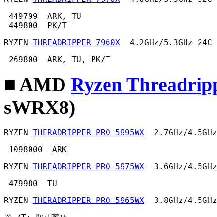
 449799  ARK, TU

 449800  PK/T 
RYZEN 
THREADRIPPER 7960X
  4.2GHz/5.3GHz 24C 
 269800  ARK, TU, PK/T 
■ AMD
Ryzen Threadri
sWRX8)
RYZEN 
THERADRIPPER PRO 5995WX
  2.7GHz/4.5GHz
 1098000  ARK 
RYZEN 
THREADRIPPER PRO 5975WX
  3.6GHz/4.5GHz
 479980  TU 
RYZEN 
THERADRIPPER PRO 5965WX
  3.8GHz/4.5GHz