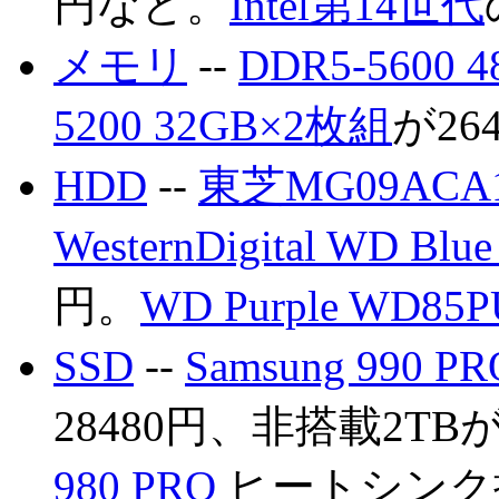
円など。
Intel第14世代
メモリ
--
DDR5-5600 
5200 32GB×2枚組
が26
HDD
--
東芝MG09ACA1
WesternDigital WD Bl
円。
WD Purple WD85
SSD
--
Samsung 990 PR
28480円、非搭載2TBが
980 PRO
ヒートシンク搭