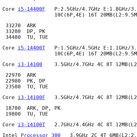
Core 
i5-14400F
   P:2.5GHz/4.7GHz E:1.8GHz/3.
                 10C(6P,4E) 16T 20MB(L2:9.5M
 33270  ARK

 33280  DP, PK

 34480  TU, TUE 
Core 
i5-14400T
   P:1.5GHz/4.5GHz E:1.1GHz/3.
                 10C(6P,4E) 16T 20MB(L2:9.5M
Core 
i3-14100
    3.5GHz/4.7GHz 4C 8T 12MB(L
 22970  ARK

 22980  PK, DP

 23580  TU, TUE 
Core 
i3-14100F
   3.5GHz/4.7GHz 4C 8T 12MB(L
 18780  ARK, DP, PK

 19800  TU, TUE 
Core 
i3-14100T
   2.7GHz/4.4GHz 4C 8T 12MB(L2
Intel 
Processor 300
   3.9GHz 2C 4T 6MB(L2:2.