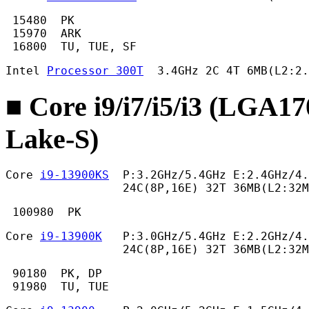
 15480  PK

 15970  ARK

 16800  TU, TUE, SF 
Intel 
Processor 300T
  3.4GHz 2C 4T 6MB(L2:2.
■ Core i9/i7/i5/i3 (LGA1
Lake-S)
Core 
i9-13900KS
  P:3.2GHz/5.4GHz E:2.4GHz/4.
                 24C(8P,16E) 32T 36MB(L2:32
 100980  PK 
Core 
i9-13900K
   P:3.0GHz/5.4GHz E:2.2GHz/4.
                 24C(8P,16E) 32T 36MB(L2:32
 90180  PK, DP

 91980  TU, TUE 