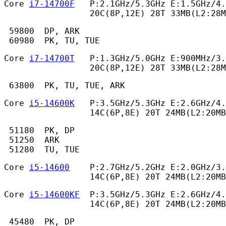
Core 
i7-14700F
   P:2.1GHz/5.3GHz E:1.5GHz/4.
                 20C(8P,12E) 28T 33MB(L2:28M
 59800  DP, ARK

 60980  PK, TU, TUE 
Core 
i7-14700T
   P:1.3GHz/5.0GHz E:900MHz/3.
                 20C(8P,12E) 28T 33MB(L2:28M
 63800  PK, TU, TUE, ARK 
Core 
i5-14600K
   P:3.5GHz/5.3GHz E:2.6GHz/4.
                 14C(6P,8E) 20T 24MB(L2:20MB
 51180  PK, DP

 51250  ARK

 51280  TU, TUE 
Core 
i5-14600
    P:2.7GHz/5.2GHz E:2.0GHz/3.
                 14C(6P,8E) 20T 24MB(L2:20MB
Core 
i5-14600KF
  P:3.5GHz/5.3GHz E:2.6GHz/4.
                 14C(6P,8E) 20T 24MB(L2:20MB
 45480  PK, DP
