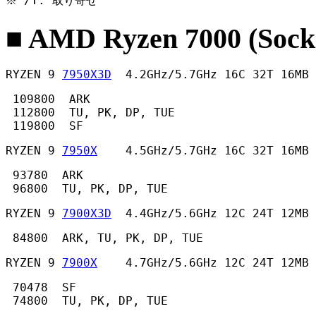
※ /T: 取り寄せ 
■ AMD Ryzen 7000 (Sock
RYZEN 9 
7950X3D
  4.2GHz/5.7GHz 16C 32T 16MB 
 109800  ARK

 112800  TU, PK, DP, TUE

 119800  SF 
RYZEN 9 
7950X
    4.5GHz/5.7GHz 16C 32T 16MB
 93780  ARK

 96800  TU, PK, DP, TUE 
RYZEN 9 
7900X3D
  4.4GHz/5.6GHz 12C 24T 12MB 
 84800  ARK, TU, PK, DP, TUE 
RYZEN 9 
7900X
    4.7GHz/5.6GHz 12C 24T 12MB
 70478  SF

 74800  TU, PK, DP, TUE 