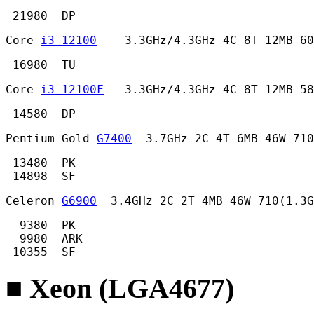
 21980  DP 
Core 
i3-12100
    3.3GHz/4.3GHz 4C 8T 12MB 60
 16980  TU 
Core 
i3-12100F
   3.3GHz/4.3GHz 4C 8T 12MB 58
 14580  DP 
Pentium Gold 
G7400
  3.7GHz 2C 4T 6MB 46W 710
 13480  PK

 14898  SF 
Celeron 
G6900
  3.4GHz 2C 2T 4MB 46W 710(1.3G
  9380  PK

  9980  ARK

 10355  SF 
■ Xeon (LGA4677)