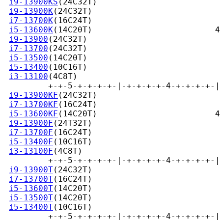
i9-13900KS
(24C32T)                         
i9-13900K
(24C32T)                          
i7-13700K
(16C24T)                          
i5-13600K
(14C20T)                         4
i9-13900
(24C32T)                           
i7-13700
(24C32T)                           
i5-13500
(14C20T)                           
i5-13400
(10C16T)                           
i3-13100
(4C8T)                             
         +-+-5-+-+-+-+-|-+-+-+-+-4-+-+-+-+-|
i9-13900KF
(24C32T)                         
i7-13700KF
(16C24T)                         
i5-13600KF
(14C20T)                        4
i9-13900F
(24T32T)                          
i7-13700F
(16C24T)                          
i5-13400F
(10C16T)                          
i3-13100F
(4C8T)                            
         +-+-5-+-+-+-+-|-+-+-+-+-4-+-+-+-+-|
i9-13900T
(24C32T)                          
i7-13700T
(16C24T)                          
i5-13600T
(14C20T)                          
i5-13500T
(14C20T)                          
i5-13400T
(10C16T)                          
         +-+-5-+-+-+-+-|-+-+-+-+-4-+-+-+-+-|