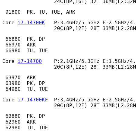
                 24C(8P,16E) 32T 36MB(L2:32
 91800  PK, TU, TUE, ARK 
Core 
i7-14700K
   P:3.4GHz/5.5GHz E:2.5GHz/4.
                 20C(8P,12E) 28T 33MB(L2:28M
 66880  PK, DP

 66970  ARK

 66980  TU, TUE 
Core 
i7-14700
    P:2.1GHz/5.3GHz E:1.5GHz/4.
                 20C(8P,12E) 28T 33MB(L2:28M
 63970  ARK

 63980  PK, DP

 64980  TU, TUE 
Core 
i7-14700KF
  P:3.4GHz/5.5GHz E:2.5GHz/4.
                 20C(8P,12E) 28T 33MB(L2:28M
 62880  PK, DP

 62960  ARK

 62980  TU, TUE 