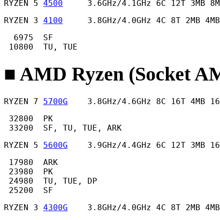
RYZEN 5 
4500
     3.6GHz/4.1GHz 6C 12T 3MB 8M
RYZEN 3 
4100
     3.8GHz/4.0GHz 4C 8T 2MB 4MB
  6975  SF

 10800  TU, TUE 
■ AMD Ryzen (Socket
RYZEN 7 
5700G
    3.8GHz/4.6GHz 8C 16T 4MB 16
 32800  PK

 33200  SF, TU, TUE, ARK 
RYZEN 5 
5600G
    3.9GHz/4.4GHz 6C 12T 3MB 16
 17980  ARK

 23980  PK

 24980  TU, TUE, DP

 25200  SF 
RYZEN 3 
4300G
    3.8GHz/4.0GHz 4C 8T 2MB 4MB