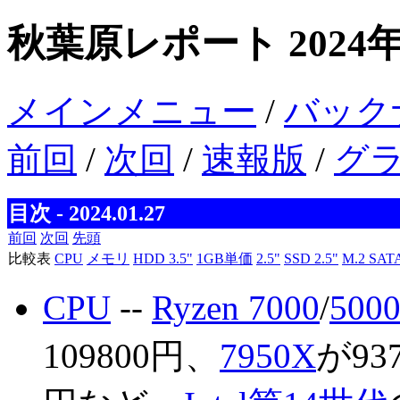
秋葉原レポート 2024年
メインメニュー
/
バック
前回
/
次回
/
速報版
/
グ
目次 - 2024.01.27
前回
次回
先頭
比較表
CPU
メモリ
HDD 3.5"
1GB単価
2.5"
SSD 2.5"
M.2 SAT
CPU
--
Ryzen 7000
/
500
109800円、
7950X
が93