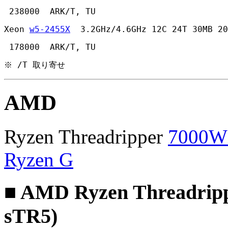
 238000  ARK/T, TU 
Xeon 
w5-2455X
  3.2GHz/4.6GHz 12C 24T 30MB 20
 178000  ARK/T, TU 
※ /T 取り寄せ
AMD
Ryzen Threadripper
7000
Ryzen G
■ AMD Ryzen Threadrip
sTR5)