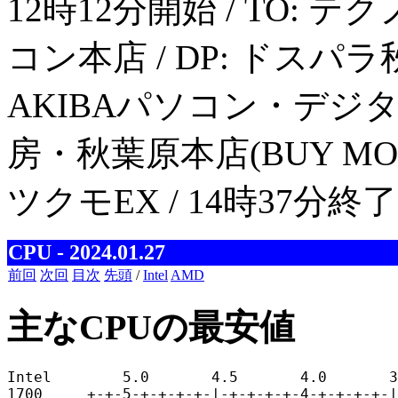
12時12分開始 / TO: テ
コン本店 / DP: ドスパラ
AKIBAパソコン・デジタル館
房・秋葉原本店(BUY MORE) 
ツクモEX / 14時37分
CPU - 2024.01.27
前回
次回
目次
先頭
/
Intel
AMD
主なCPUの最安値
Intel        5.0       4.5       4.0       3
1700     +-+-5-+-+-+-+-|-+-+-+-+-4-+-+-+-+-|