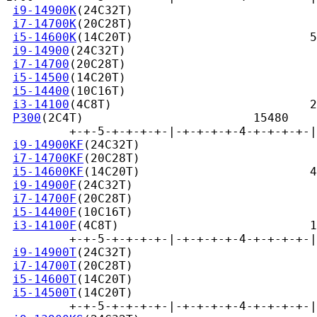
i9-14900K
(24C32T)                          
i7-14700K
(20C28T)                          
i5-14600K
(14C20T)                         5
i9-14900
(24C32T)                           
i7-14700
(20C28T)                           
i5-14500
(14C20T)                           
i5-14400
(10C16T)                           
i3-14100
(4C8T)                            2
P300
(2C4T)                        15480

         +-+-5-+-+-+-+-|-+-+-+-+-4-+-+-+-+-|
i9-14900KF
(24C32T)                         
i7-14700KF
(20C28T)                         
i5-14600KF
(14C20T)                        4
i9-14900F
(24C32T)                          
i7-14700F
(20C28T)                          
i5-14400F
(10C16T)                          
i3-14100F
(4C8T)                           1
         +-+-5-+-+-+-+-|-+-+-+-+-4-+-+-+-+-|
i9-14900T
(24C32T)                          
i7-14700T
(20C28T)                          
i5-14600T
(14C20T)                          
i5-14500T
(14C20T)                          
         +-+-5-+-+-+-+-|-+-+-+-+-4-+-+-+-+-|