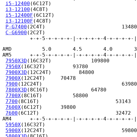
i5-12400
(6C12T)                            
i3-12100
(4C8T)                             
i5-12400F
(6C12T)                           
i3-12100F
(4C8T)                            
P-G7400
(2C4T)                         13480

C-G6900
(2C2T)                              
         +-+-5-+-+-+-+-|-+-+-+-+-4-+-+-+-+-|
AMD          5.0       4.5       4.0       3
AM5      +-+-5-+-+-+-+-|-+-+-+-+-4-+-+-+-+-|
7950X3D
(16C32T)             109800

7950X
(16C32T)         93780

7900X3D
(12C24T)         84800

7900X
(12C24T)     70478

7900
(12C24T)                          63980

7800X3D
(8C16T)              64780

7700X
(8C16T)          58800

7700
(8C16T)                         53143

7600X
(6C12T)      39800

7600
(6C12T)                         32472

AM4      +-+-5-+-+-+-+-|-+-+-+-+-4-+-+-+-+-|
5950X
(16C32T)                              
5900X
(12C24T)                         59800

5800X3D
(8C16T)                             