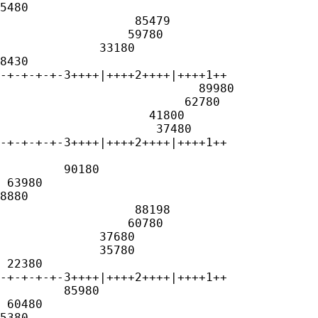
5480

                   85479

                  59780

              33180

8430

-+-+-+-+-3++++|++++2++++|++++1++

                            89980

                          62780

                     41800

                      37480

-+-+-+-+-3++++|++++2++++|++++1++

     

         90180

 63980

8880

                   88198

                  60780

              37680

              35780

 22380

-+-+-+-+-3++++|++++2++++|++++1++

         85980

 60480

5380
