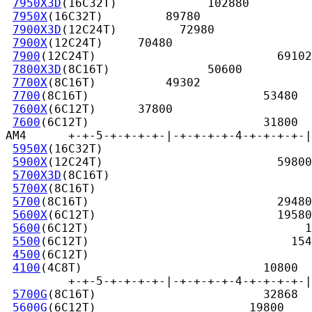
7950X3D
(16C32T)             102880

7950X
(16C32T)         89780

7900X3D
(12C24T)         72980

7900X
(12C24T)     70480

7900
(12C24T)                          69102

7800X3D
(8C16T)              50600

7700X
(8C16T)          49302

7700
(8C16T)                         53480

7600X
(6C12T)      37800

7600
(6C12T)                         31800

AM4      +-+-5-+-+-+-+-|-+-+-+-+-4-+-+-+-+-|
5950X
(16C32T)                              
5900X
(12C24T)                         59800

5700X3D
(8C16T)                             
5700X
(8C16T)                               
5700
(8C16T)                           29480

5600X
(6C12T)                          19580

5600
(6C12T)                               1
5500
(6C12T)                             154
4500
(6C12T)                             

4100
(4C8T)                          10800

         +-+-5-+-+-+-+-|-+-+-+-+-4-+-+-+-+-|
5700G
(8C16T)                        32868

5600G
(6C12T)                      19800
