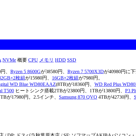
A
NVMe
概要
CPU
メモリ
HDD
SSD
80円、
Ryzen 5 8600G
が38580円、
Ryzen 7 5700X3D
が40980円に
0 32GB×2枚組
が15980円、
16GB×2枚組
が7980円。
igital WD Blue WD80EAAZ
(8TB)が18360円、
WD Red Plus WD8
al T500
ヒートシンク搭載2TBが23800円、1TBが13800円、
P3 Pl
1TBが17980円。2.5インチ、
Samsung 870 QVO
4TBが42730円、
 DP: ドスパラ秋葉原本店 / SF: ソフマップAKIBAパソコン・デジタル館(