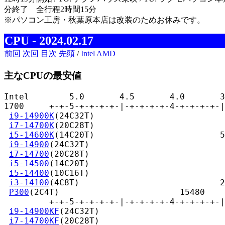
分終了 全行程2時間15分
※パソコン工房・秋葉原本店は改装のためお休みです。
CPU - 2024.02.17
前回
次回
目次
先頭
/
Intel
AMD
主なCPUの最安値
Intel        5.0       4.5       4.0       3
1700     +-+-5-+-+-+-+-|-+-+-+-+-4-+-+-+-+-|
i9-14900K
(24C32T)                          
i7-14700K
(20C28T)                          
i5-14600K
(14C20T)                         5
i9-14900
(24C32T)                           
i7-14700
(20C28T)                           
i5-14500
(14C20T)                           
i5-14400
(10C16T)                           
i3-14100
(4C8T)                            2
P300
(2C4T)                        15480

         +-+-5-+-+-+-+-|-+-+-+-+-4-+-+-+-+-|
i9-14900KF
(24C32T)                         
i7-14700KF
(20C28T)                         