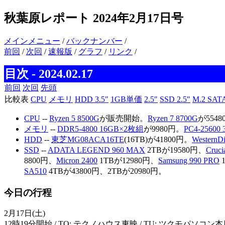
秋葉原レポート 2024年2月17日号
メインメニュー
/
バックナンバー
/
前回
/
次回
/
速報版
/
グラフ
/
リンク
/
目次 - 2024.02.17
前回
次回
先頭
比較表
CPU
メモリ
HDD 3.5"
1GB単価
2.5"
SSD 2.5"
M.2 SAT
CPU
--
Ryzen 5 8500G
が販売開始。
Ryzen 7 8700G
が554
メモリ
--
DDR5-4800 16GB×2枚組
が9980円。
PC4-2560
HDD
--
東芝MG08ACA16TE
(16TB)が41800円。
WesternD
SSD
--
ADATA LEGEND 960 MAX
2TBが19580円、
Cruci
8800円、
Micron 2400
1TBが12980円、
Samsung 990 PRO
SA510
4TBが43800円、2TBが20980円。
今日の行程
2月17日(土)
12時19分開始 / TO: テクノハウス東映 / TU: ツクモパソコン本店 /