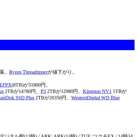
下落。
Ryzen Threadripper
が値下がり。
0EFPX
(8TB)が31800円。
us
2TBが14780円、
P3
2TBが12980円、
Kingston NV1
1TBが
SanDisk SSD Plus
2TBが20350円、
WesternDigital WD Blue
13時) / ARK: ARK(14時) / TUE: ツクモEX / 14時34