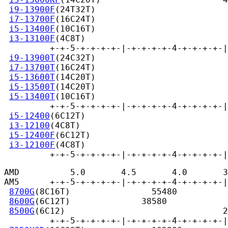
i9-13900F
(24T32T)                          
i7-13700F
(16C24T)                          
i5-13400F
(10C16T)                          
i3-13100F
(4C8T)                            
         +-+-5-+-+-+-+-|-+-+-+-+-4-+-+-+-+-|
i9-13900T
(24C32T)                          
i7-13700T
(16C24T)                          
i5-13600T
(14C20T)                          
i5-13500T
(14C20T)                          
i5-13400T
(10C16T)                          
         +-+-5-+-+-+-+-|-+-+-+-+-4-+-+-+-+-|
i5-12400
(6C12T)                            
i3-12100
(4C8T)                             
i5-12400F
(6C12T)                           
i3-12100F
(4C8T)                            
         +-+-5-+-+-+-+-|-+-+-+-+-4-+-+-+-+-|
AMD          5.0       4.5       4.0       3
AM5      +-+-5-+-+-+-+-|-+-+-+-+-4-+-+-+-+-|
8700G
(8C16T)                55480

8600G
(6C12T)              38580

8500G
(6C12)                               2
         +-+-5-+-+-+-+-|-+-+-+-+-4-+-+-+-+-|