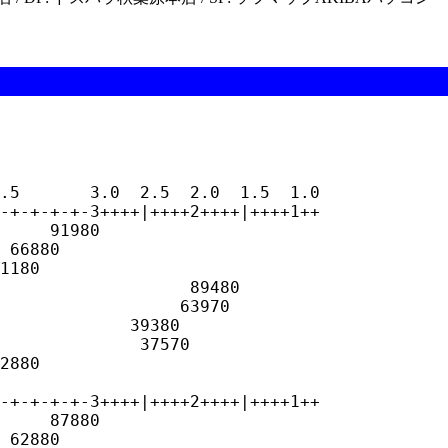
.5       3.0  2.5  2.0  1.5  1.0

-+-+-+-+-3++++|++++2++++|++++1++

     91980

 66880

1180

                   89480

                  63970

             39380

              37570

2880

-+-+-+-+-3++++|++++2++++|++++1++

     87880

 62880
