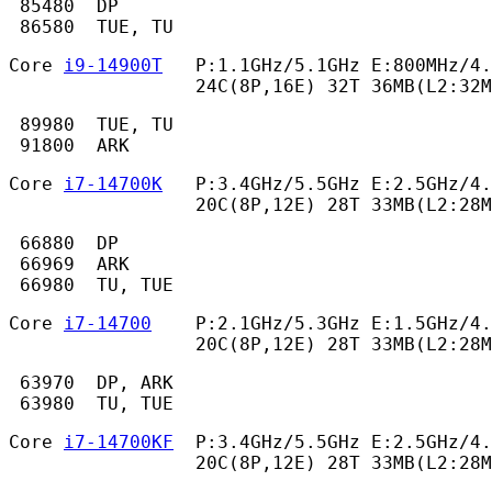
 85480  DP

 86580  TUE, TU 
Core 
i9-14900T
   P:1.1GHz/5.1GHz E:800MHz/4.
                 24C(8P,16E) 32T 36MB(L2:32
 89980  TUE, TU

 91800  ARK 
Core 
i7-14700K
   P:3.4GHz/5.5GHz E:2.5GHz/4.
                 20C(8P,12E) 28T 33MB(L2:28M
 66880  DP

 66969  ARK

 66980  TU, TUE 
Core 
i7-14700
    P:2.1GHz/5.3GHz E:1.5GHz/4.
                 20C(8P,12E) 28T 33MB(L2:28M
 63970  DP, ARK

 63980  TU, TUE 
Core 
i7-14700KF
  P:3.4GHz/5.5GHz E:2.5GHz/4.
                 20C(8P,12E) 28T 33MB(L2:28M