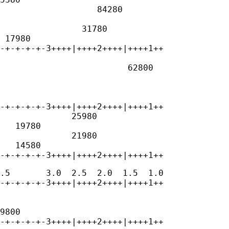
                   84280

                  

                31780

 17980

-+-+-+-+-3++++|++++2++++|++++1++

                            

                         62800

                     

                       

                          

-+-+-+-+-3++++|++++2++++|++++1++

              25980

   19780

              21980

   14580

-+-+-+-+-3++++|++++2++++|++++1++
.5       3.0  2.5  2.0  1.5  1.0

-+-+-+-+-3++++|++++2++++|++++1++

9800

-+-+-+-+-3++++|++++2++++|++++1++
