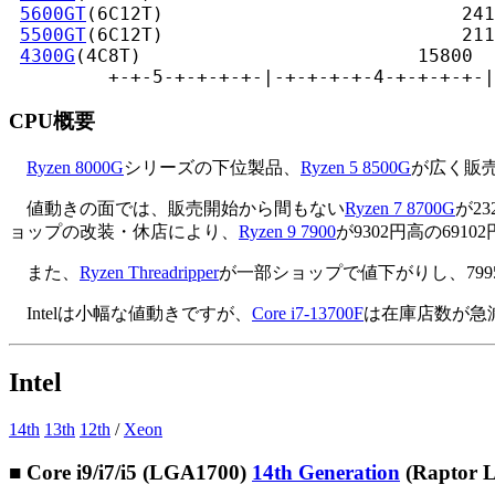
5600GT
(6C12T)                           241
5500GT
(6C12T)                           211
4300G
(4C8T)                         15800

         +-+-5-+-+-+-+-|-+-+-+-+-4-+-+-+-+-|
CPU概要
Ryzen 8000G
シリーズの下位製品、
Ryzen 5 8500G
が広く販売
値動きの面では、販売開始から間もない
Ryzen 7 8700G
が23
ョップの改装・休店により、
Ryzen 9 7900
が9302円高の6910
また、
Ryzen Threadripper
が一部ショップで値下がりし、7995WX
Intelは小幅な値動きですが、
Core i7-13700F
は在庫店数が急
Intel
14th
13th
12th
/
Xeon
■ Core i9/i7/i5 (LGA1700)
14th Generation
(Raptor L