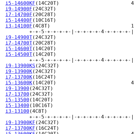
i5-14600KF
(14C20T)                        4
i9-14900F
(24C32T)                          
i7-14700F
(20C28T)                          
i5-14400F
(10C16T)                          
i3-14100F
(4C8T)                           1
         +-+-5-+-+-+-+-|-+-+-+-+-4-+-+-+-+-|
i9-14900T
(24C32T)                          
i7-14700T
(20C28T)                          
i5-14600T
(14C20T)                          
i5-14500T
(14C20T)                          
         +-+-5-+-+-+-+-|-+-+-+-+-4-+-+-+-+-|
i9-13900KS
(24C32T)                         
i9-13900K
(24C32T)                          
i7-13700K
(16C24T)                          
i5-13600K
(14C20T)                         4
i9-13900
(24C32T)                           
i7-13700
(24C32T)                           
i5-13500
(14C20T)                           
i5-13400
(10C16T)                           
i3-13100
(4C8T)                             
         +-+-5-+-+-+-+-|-+-+-+-+-4-+-+-+-+-|
i9-13900KF
(24C32T)                         
i7-13700KF
(16C24T)                         
i5-13600KF
(14C20T)                        4