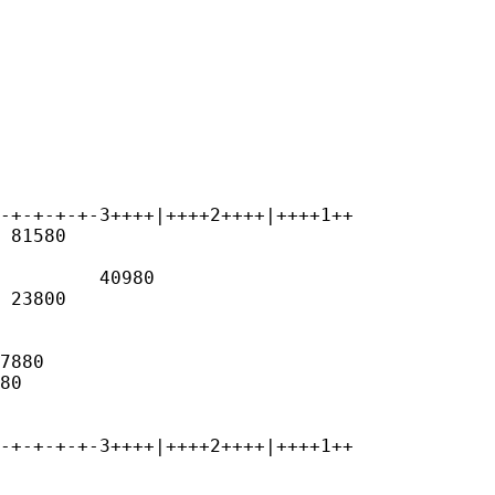
-+-+-+-+-3++++|++++2++++|++++1++

 81580

         40980

 23800

7880

80

-+-+-+-+-3++++|++++2++++|++++1++
