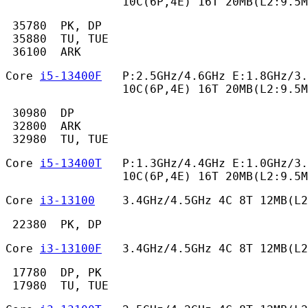
                 10C(6P,4E) 16T 20MB(L2:9.5M
 35780  PK, DP

 35880  TU, TUE

 36100  ARK 
Core 
i5-13400F
   P:2.5GHz/4.6GHz E:1.8GHz/3.
                 10C(6P,4E) 16T 20MB(L2:9.5M
 30980  DP

 32800  ARK

 32980  TU, TUE 
Core 
i5-13400T
   P:1.3GHz/4.4GHz E:1.0GHz/3.
                 10C(6P,4E) 16T 20MB(L2:9.5M
Core 
i3-13100
    3.4GHz/4.5GHz 4C 8T 12MB(L2
 22380  PK, DP 
Core 
i3-13100F
   3.4GHz/4.5GHz 4C 8T 12MB(L2
 17780  DP, PK

 17980  TU, TUE 