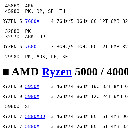
 45860  ARK

 45980  PK, DP, SF, TU 
RYZEN 5 
7600X
    4.7GHz/5.3GHz 6C 12T 6MB 32
 32880  PK

 32970  ARK, DP 
RYZEN 5 
7600
     3.8GHz/5.1GHz 6C 12T 6MB 32
 29980  PK, ARK, DP, SF 
■ AMD
Ryzen
5000 / 400
RYZEN 9 
5950X
    3.4GHz/4.9GHz 16C 32T 8MB 
RYZEN 9 
5900X
    3.7GHz/4.8GHz 12C 24T 6MB 
 59800  SF 
RYZEN 7 
5800X3D
  3.4GHz/4.5GHz 8C 16T 4MB 96
RYZEN 7 
5800X
    3.8GHz/4.7GHz 8C 16T 4MB 32