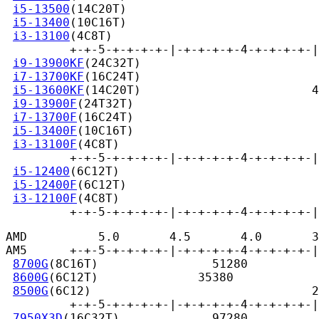
i5-13500
(14C20T)                           
i5-13400
(10C16T)                           
i3-13100
(4C8T)                             
         +-+-5-+-+-+-+-|-+-+-+-+-4-+-+-+-+-|
i9-13900KF
(24C32T)                         
i7-13700KF
(16C24T)                         
i5-13600KF
(14C20T)                        4
i9-13900F
(24T32T)                          
i7-13700F
(16C24T)                          
i5-13400F
(10C16T)                          
i3-13100F
(4C8T)                            
         +-+-5-+-+-+-+-|-+-+-+-+-4-+-+-+-+-|
i5-12400
(6C12T)                            
i5-12400F
(6C12T)                           
i3-12100F
(4C8T)                            
         +-+-5-+-+-+-+-|-+-+-+-+-4-+-+-+-+-|
AMD          5.0       4.5       4.0       3
AM5      +-+-5-+-+-+-+-|-+-+-+-+-4-+-+-+-+-|
8700G
(8C16T)                51280

8600G
(6C12T)              35380

8500G
(6C12)                               2
         +-+-5-+-+-+-+-|-+-+-+-+-4-+-+-+-+-|
7950X3D
(16C32T)             97280
