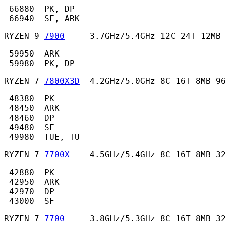
 66880  PK, DP

 66940  SF, ARK 
RYZEN 9 
7900
     3.7GHz/5.4GHz 12C 24T 12MB 
 59950  ARK

 59980  PK, DP 
RYZEN 7 
7800X3D
  4.2GHz/5.0GHz 8C 16T 8MB 96
 48380  PK

 48450  ARK

 48460  DP

 49480  SF

 49980  TUE, TU 
RYZEN 7 
7700X
    4.5GHz/5.4GHz 8C 16T 8MB 32
 42880  PK

 42950  ARK

 42970  DP

 43000  SF 
RYZEN 7 
7700
     3.8GHz/5.3GHz 8C 16T 8MB 32