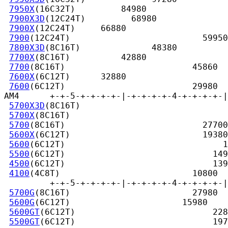
7950X
(16C32T)         84980

7900X3D
(12C24T)         68980

7900X
(12C24T)     66880

7900
(12C24T)                          59950

7800X3D
(8C16T)              48380

7700X
(8C16T)          42880

7700
(8C16T)                         45860

7600X
(6C12T)      32880

7600
(6C12T)                         29980

AM4      +-+-5-+-+-+-+-|-+-+-+-+-4-+-+-+-+-|
5700X3D
(8C16T)                             
5700X
(8C16T)                               
5700
(8C16T)                           27700

5600X
(6C12T)                          19380

5600
(6C12T)                               1
5500
(6C12T)                             149
4500
(6C12T)                             139
4100
(4C8T)                          10800

         +-+-5-+-+-+-+-|-+-+-+-+-4-+-+-+-+-|
5700G
(8C16T)                        27980

5600G
(6C12T)                      15980

5600GT
(6C12T)                           228
5500GT
(6C12T)                           197