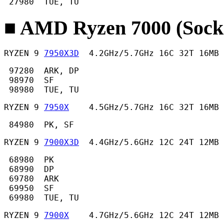
 27980  TUE, TU 
■ AMD Ryzen 7000 (Sock
RYZEN 9 
7950X3D
  4.2GHz/5.7GHz 16C 32T 16MB 
 97280  ARK, DP

 98970  SF

 98980  TUE, TU 
RYZEN 9 
7950X
    4.5GHz/5.7GHz 16C 32T 16MB
 84980  PK, SF 
RYZEN 9 
7900X3D
  4.4GHz/5.6GHz 12C 24T 12MB 
 68980  PK

 68990  DP

 69780  ARK

 69950  SF

 69980  TUE, TU 
RYZEN 9 
7900X
    4.7GHz/5.6GHz 12C 24T 12MB