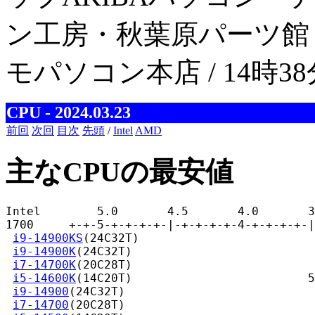
ン工房・秋葉原パーツ館 / AR
モパソコン本店 / 14時3
CPU - 2024.03.23
前回
次回
目次
先頭
/
Intel
AMD
主なCPUの最安値
Intel        5.0       4.5       4.0       3
1700     +-+-5-+-+-+-+-|-+-+-+-+-4-+-+-+-+-|
i9-14900KS
(24C32T)                         
i9-14900K
(24C32T)                          
i7-14700K
(20C28T)                          
i5-14600K
(14C20T)                         5
i9-14900
(24C32T)                           
i7-14700
(20C28T)                           