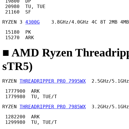
 19800  DP

 20980  TU, TUE

 21160  SF 
RYZEN 3 
4300G
    3.8GHz/4.0GHz 4C 8T 2MB 4MB
 15180  PK

 15270  ARK 
■ AMD Ryzen Threadrip
sTR5)
RYZEN 
THREADRIPPER PRO 7995WX
  2.5GHz/5.1GHz
 1777900  ARK

 1779980  TU, TUE/T 
RYZEN 
THREADRIPPER PRO 7985WX
  3.2GHz/5.1GHz
 1282200  ARK

 1299980  TU, TUE/T 