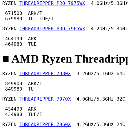
RYZEN 
THREADRIPPER PRO 7975WX
  4.0GHz/5.3GHz
 671500  ARK/T

 679980  TU, TUE/T 
RYZEN 
THREADRIPPER PRO 7965WX
  4.2GHz/5.3GHz
 464190  ARK

 464980  TUE 
■ AMD Ryzen Threadripp
RYZEN 
THREADRIPPER 7980X
  3.2GHz/5.1GHz 64C 
 849900  ARK/T

 849980  TU 
RYZEN 
THREADRIPPER 7970X
  4.0GHz/5.3GHz 32C 
 434490  ARK

 434980  TUE/T
RYZEN 
THREADRIPPER 7960X
  4.2GHz/5.3GHz 24C 