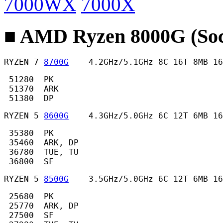
7000WX
7000X
■ AMD Ryzen 8000G (So
RYZEN 7 
8700G
    4.2GHz/5.1GHz 8C 16T 8MB 16
 51280  PK

 51370  ARK

 51380  DP 
RYZEN 5 
8600G
    4.3GHz/5.0GHz 6C 12T 6MB 16
 35380  PK

 35460  ARK, DP

 36780  TUE, TU

 36800  SF 
RYZEN 5 
8500G
    3.5GHz/5.0GHz 6C 12T 6MB 16
 25680  PK

 25770  ARK, DP

 27500  SF
