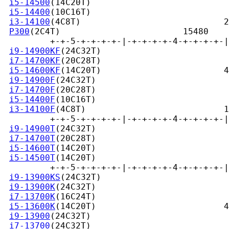
i5-14500
(14C20T)                           
i5-14400
(10C16T)                           
i3-14100
(4C8T)                            2
P300
(2C4T)                        15480

         +-+-5-+-+-+-+-|-+-+-+-+-4-+-+-+-+-|
i9-14900KF
(24C32T)                         
i7-14700KF
(20C28T)                         
i5-14600KF
(14C20T)                        4
i9-14900F
(24C32T)                          
i7-14700F
(20C28T)                          
i5-14400F
(10C16T)                          
i3-14100F
(4C8T)                           1
         +-+-5-+-+-+-+-|-+-+-+-+-4-+-+-+-+-|
i9-14900T
(24C32T)                          
i7-14700T
(20C28T)                          
i5-14600T
(14C20T)                          
i5-14500T
(14C20T)                          
         +-+-5-+-+-+-+-|-+-+-+-+-4-+-+-+-+-|
i9-13900KS
(24C32T)                         
i9-13900K
(24C32T)                          
i7-13700K
(16C24T)                          
i5-13600K
(14C20T)                         4
i9-13900
(24C32T)                           
i7-13700
(24C32T)                           