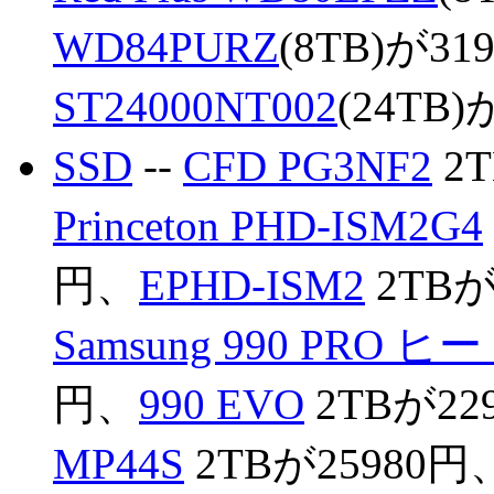
WD84PURZ
(8TB)が31
ST24000NT002
(24T
SSD
--
CFD PG3NF2
2T
Princeton PHD-ISM2G4
円、
EPHD-ISM2
2TBが
Samsung 990 PRO
円、
990 EVO
2TBが22
MP44S
2TBが25980円