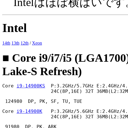
Intelはほぼ横ばいです
Intel
14th
13th
12th
/
Xeon
■ Core i9/i7/i5 (LGA1700
Lake-S Refresh)
Core 
i9-14900KS
  P:3.2GHz/5.7GHz E:2.4GHz/4.
                 24C(8P,16E) 32T 36MB(L2:32
 124980  DP, PK, SF, TU, TUE 
Core 
i9-14900K
   P:3.2GHz/5.6GHz E:2.4GHz/4.
                 24C(8P,16E) 32T 36MB(L2:32
 91980  DP, PK, ARK
