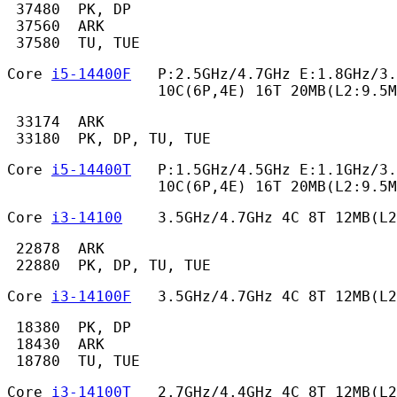
 37480  PK, DP

 37560  ARK

 37580  TU, TUE 
Core 
i5-14400F
   P:2.5GHz/4.7GHz E:1.8GHz/3.
                 10C(6P,4E) 16T 20MB(L2:9.5M
 33174  ARK

 33180  PK, DP, TU, TUE 
Core 
i5-14400T
   P:1.5GHz/4.5GHz E:1.1GHz/3.
                 10C(6P,4E) 16T 20MB(L2:9.5M
Core 
i3-14100
    3.5GHz/4.7GHz 4C 8T 12MB(L
 22878  ARK

 22880  PK, DP, TU, TUE 
Core 
i3-14100F
   3.5GHz/4.7GHz 4C 8T 12MB(L
 18380  PK, DP

 18430  ARK

 18780  TU, TUE 
Core 
i3-14100T
   2.7GHz/4.4GHz 4C 8T 12MB(L2