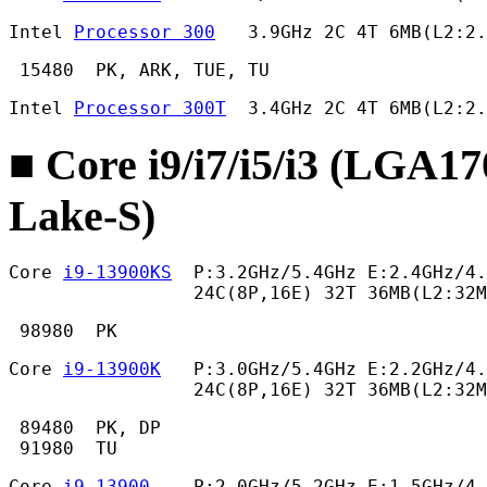
Intel 
Processor 300
   3.9GHz 2C 4T 6MB(L2:2.
 15480  PK, ARK, TUE, TU 
Intel 
Processor 300T
  3.4GHz 2C 4T 6MB(L2:2.
■ Core i9/i7/i5/i3 (LGA1
Lake-S)
Core 
i9-13900KS
  P:3.2GHz/5.4GHz E:2.4GHz/4.
                 24C(8P,16E) 32T 36MB(L2:32
 98980  PK 
Core 
i9-13900K
   P:3.0GHz/5.4GHz E:2.2GHz/4.
                 24C(8P,16E) 32T 36MB(L2:32
 89480  PK, DP

 91980  TU 
Core 
i9-13900
    P:2.0GHz/5.2GHz E:1.5GHz/4.