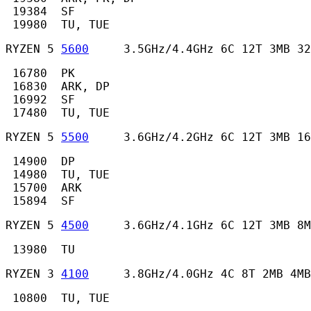
 19384  SF

 19980  TU, TUE 
RYZEN 5 
5600
     3.5GHz/4.4GHz 6C 12T 3MB 32
 16780  PK

 16830  ARK, DP

 16992  SF

 17480  TU, TUE 
RYZEN 5 
5500
     3.6GHz/4.2GHz 6C 12T 3MB 16
 14900  DP

 14980  TU, TUE

 15700  ARK

 15894  SF 
RYZEN 5 
4500
     3.6GHz/4.1GHz 6C 12T 3MB 8M
 13980  TU 
RYZEN 3 
4100
     3.8GHz/4.0GHz 4C 8T 2MB 4MB
 10800  TU, TUE 