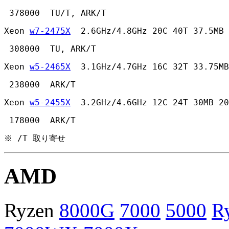
 378000  TU/T, ARK/T 
Xeon 
w7-2475X
  2.6GHz/4.8GHz 20C 40T 37.5MB 
 308000  TU, ARK/T 
Xeon 
w5-2465X
  3.1GHz/4.7GHz 16C 32T 33.75MB
 238000  ARK/T 
Xeon 
w5-2455X
  3.2GHz/4.6GHz 12C 24T 30MB 20
 178000  ARK/T 
※ /T 取り寄せ
AMD
Ryzen
8000G
7000
5000
R