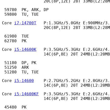
                 20C(8P,12E) 28T 33MB(L2:28M
 59780  PK, ARK, DP

 59800  TU, TUE 
Core 
i7-14700T
   P:1.3GHz/5.0GHz E:900MHz/3.
                 20C(8P,12E) 28T 33MB(L2:28M
 61980  TUE

 62780  PK 
Core 
i5-14600K
   P:3.5GHz/5.3GHz E:2.6GHz/4.
                 14C(6P,8E) 20T 24MB(L2:20MB
 51180  DP, PK

 51250  ARK

 51280  TU, TUE 
Core 
i5-14600
    P:2.7GHz/5.2GHz E:2.0GHz/3.
                 14C(6P,8E) 20T 24MB(L2:20MB
Core 
i5-14600KF
  P:3.5GHz/5.3GHz E:2.6GHz/4.
                 14C(6P,8E) 20T 24MB(L2:20MB
 45480  PK
