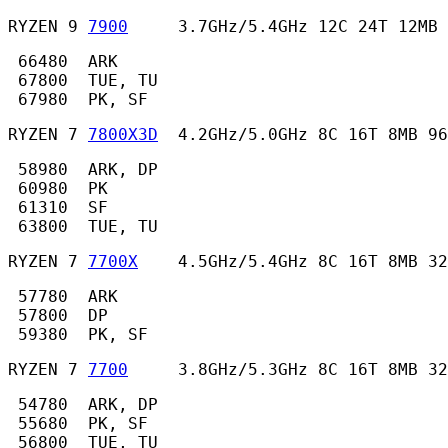
RYZEN 9 
7900
     3.7GHz/5.4GHz 12C 24T 12MB 
 66480  ARK

 67800  TUE, TU

 67980  PK, SF 
RYZEN 7 
7800X3D
  4.2GHz/5.0GHz 8C 16T 8MB 96
 58980  ARK, DP

 60980  PK

 61310  SF

 63800  TUE, TU 
RYZEN 7 
7700X
    4.5GHz/5.4GHz 8C 16T 8MB 32
 57780  ARK

 57800  DP

 59380  PK, SF 
RYZEN 7 
7700
     3.8GHz/5.3GHz 8C 16T 8MB 32
 54780  ARK, DP

 55680  PK, SF

 56800  TUE, TU 