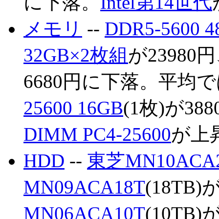
に下落。
Intel第14世代
メモリ
--
DDR5-5600 
32GB×2枚組
が23980
6680円に下落。平均
25600 16GB
(1枚)が38
DIMM PC4-25600
が上
HDD
--
東芝MN10ACA
MN09ACA18T
(18TB)
MN06ACA10T
(10TB)