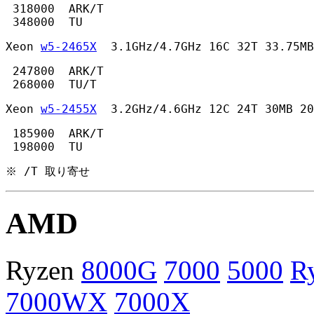
 318000  ARK/T

 348000  TU 
Xeon 
w5-2465X
  3.1GHz/4.7GHz 16C 32T 33.75MB
 247800  ARK/T

 268000  TU/T 
Xeon 
w5-2455X
  3.2GHz/4.6GHz 12C 24T 30MB 20
 185900  ARK/T

 198000  TU 
※ /T 取り寄せ
AMD
Ryzen
8000G
7000
5000
R
7000WX
7000X