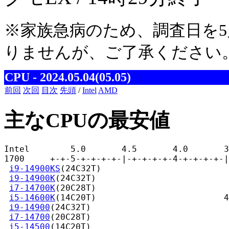
※家族急病のため、調査日を5
りませんが、ご了承ください
CPU - 2024.05.04(05.05)
前回
次回
目次
先頭
/
Intel
AMD
主なCPUの最安値
Intel        5.0       4.5       4.0       3
1700     +-+-5-+-+-+-+-|-+-+-+-+-4-+-+-+-+-|
i9-14900KS
(24C32T)                         
i9-14900K
(24C32T)                          
i7-14700K
(20C28T)                          
i5-14600K
(14C20T)                         4
i9-14900
(24C32T)                           
i7-14700
(20C28T)                           
i5-14500
(14C20T)                           