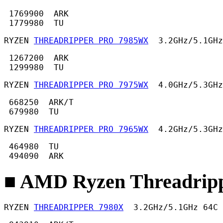
 1769900  ARK

 1779980  TU 
RYZEN 
THREADRIPPER PRO 7985WX
  3.2GHz/5.1GHz
 1267200  ARK

 1299980  TU 
RYZEN 
THREADRIPPER PRO 7975WX
  4.0GHz/5.3GHz
 668250  ARK/T

 679980  TU 
RYZEN 
THREADRIPPER PRO 7965WX
  4.2GHz/5.3GHz
 464980  TU

 494090  ARK 
■ AMD Ryzen Threadripp
RYZEN 
THREADRIPPER 7980X
  3.2GHz/5.1GHz 64C 