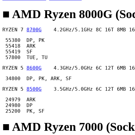
■ AMD Ryzen 8000G (So
RYZEN 7 
8700G
    4.2GHz/5.1GHz 8C 16T 8MB 16
 55380  DP, PK

 55418  ARK

 55419  SF

 57800  TUE, TU 
RYZEN 5 
8600G
    4.3GHz/5.0GHz 6C 12T 6MB 16
 34800  DP, PK, ARK, SF 
RYZEN 5 
8500G
    3.5GHz/5.0GHz 6C 12T 6MB 16
 24979  ARK

 24980  DP

 25200  PK, SF 
■ AMD Ryzen 7000 (Sock