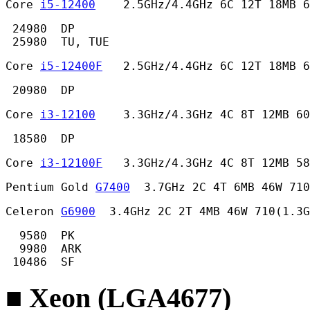
Core 
i5-12400
    2.5GHz/4.4GHz 6C 12T 18MB 
 24980  DP

 25980  TU, TUE 
Core 
i5-12400F
   2.5GHz/4.4GHz 6C 12T 18MB 6
 20980  DP 
Core 
i3-12100
    3.3GHz/4.3GHz 4C 8T 12MB 60
 18580  DP 
Core 
i3-12100F
   3.3GHz/4.3GHz 4C 8T 12MB 58
Pentium Gold 
G7400
  3.7GHz 2C 4T 6MB 46W 710
Celeron 
G6900
  3.4GHz 2C 2T 4MB 46W 710(1.3G
  9580  PK

  9980  ARK

 10486  SF 
■ Xeon (LGA4677)