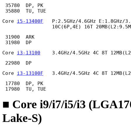
 35780  DP, PK

 35880  TU, TUE 
Core 
i5-13400F
   P:2.5GHz/4.6GHz E:1.8GHz/3.
                 10C(6P,4E) 16T 20MB(L2:9.5M
 31900  ARK

 31980  DP 
Core 
i3-13100
    3.4GHz/4.5GHz 4C 8T 12MB(L2
 22980  DP 
Core 
i3-13100F
   3.4GHz/4.5GHz 4C 8T 12MB(L2
 17780  DP, PK

 17980  TU, TUE 
■ Core i9/i7/i5/i3 (LGA1
Lake-S)