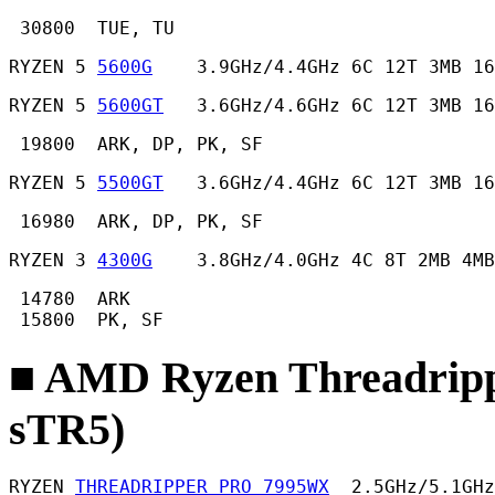
 30800  TUE, TU 
RYZEN 5 
5600G
    3.9GHz/4.4GHz 6C 12T 3MB 16
RYZEN 5 
5600GT
   3.6GHz/4.6GHz 6C 12T 3MB 1
 19800  ARK, DP, PK, SF 
RYZEN 5 
5500GT
   3.6GHz/4.4GHz 6C 12T 3MB 16
 16980  ARK, DP, PK, SF 
RYZEN 3 
4300G
    3.8GHz/4.0GHz 4C 8T 2MB 4MB
 14780  ARK

 15800  PK, SF 
■ AMD Ryzen Threadrip
sTR5)
RYZEN 
THREADRIPPER PRO 7995WX
  2.5GHz/5.1GHz