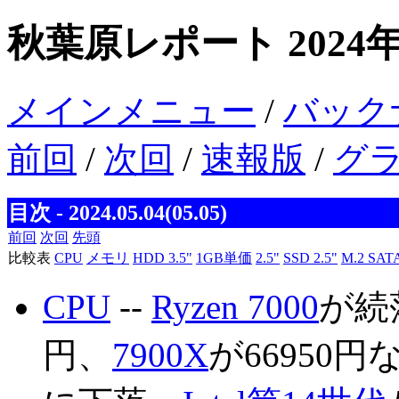
秋葉原レポート 2024年
メインメニュー
/
バック
前回
/
次回
/
速報版
/
グ
目次 - 2024.05.04(05.05)
前回
次回
先頭
比較表
CPU
メモリ
HDD 3.5"
1GB単価
2.5"
SSD 2.5"
M.2 SAT
CPU
--
Ryzen 7000
が続
円、
7900X
が66950円