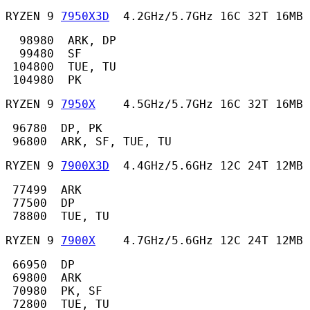
RYZEN 9 
7950X3D
  4.2GHz/5.7GHz 16C 32T 16MB 
  98980  ARK, DP

  99480  SF

 104800  TUE, TU

 104980  PK 
RYZEN 9 
7950X
    4.5GHz/5.7GHz 16C 32T 16MB
 96780  DP, PK

 96800  ARK, SF, TUE, TU 
RYZEN 9 
7900X3D
  4.4GHz/5.6GHz 12C 24T 12MB 
 77499  ARK

 77500  DP

 78800  TUE, TU 
RYZEN 9 
7900X
    4.7GHz/5.6GHz 12C 24T 12MB
 66950  DP

 69800  ARK

 70980  PK, SF

 72800  TUE, TU 