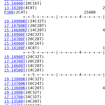
i5-14400
(10C16T)                           
i3-14100
(4C8T)                            2
P300
(2C4T)                        15480

         +-+-5-+-+-+-+-|-+-+-+-+-4-+-+-+-+-|
i9-14900KF
(24C32T)                         
i7-14700KF
(20C28T)                         
i5-14600KF
(14C20T)                        4
i9-14900F
(24C32T)                          
i7-14700F
(20C28T)                          
i5-14400F
(10C16T)                          
i3-14100F
(4C8T)                           1
         +-+-5-+-+-+-+-|-+-+-+-+-4-+-+-+-+-|
i9-14900T
(24C32T)                          
i7-14700T
(20C28T)                          
i5-14600T
(14C20T)                          
i5-14500T
(14C20T)                          
         +-+-5-+-+-+-+-|-+-+-+-+-4-+-+-+-+-|
i9-13900K
(24C32T)                          
i7-13700K
(16C24T)                          
i5-13600K
(14C20T)                         4
i9-13900
(24C32T)                           
i7-13700
(24C32T)                           
i5-13500
(14C20T)                           