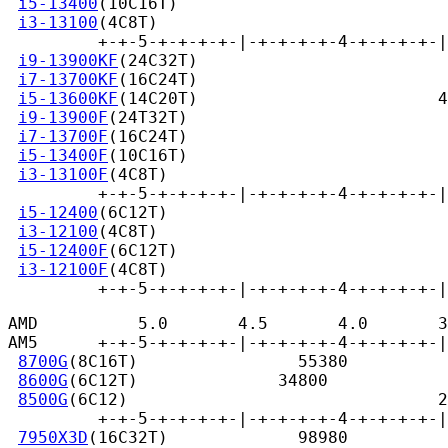
i5-13400
(10C16T)                           
i3-13100
(4C8T)                             
         +-+-5-+-+-+-+-|-+-+-+-+-4-+-+-+-+-|
i9-13900KF
(24C32T)                         
i7-13700KF
(16C24T)                         
i5-13600KF
(14C20T)                        4
i9-13900F
(24T32T)                          
i7-13700F
(16C24T)                          
i5-13400F
(10C16T)                          
i3-13100F
(4C8T)                            
         +-+-5-+-+-+-+-|-+-+-+-+-4-+-+-+-+-|
i5-12400
(6C12T)                            
i3-12100
(4C8T)                             
i5-12400F
(6C12T)                           
i3-12100F
(4C8T)                            
         +-+-5-+-+-+-+-|-+-+-+-+-4-+-+-+-+-|
AMD          5.0       4.5       4.0       3
AM5      +-+-5-+-+-+-+-|-+-+-+-+-4-+-+-+-+-|
8700G
(8C16T)                55380

8600G
(6C12T)              34800

8500G
(6C12)                               2
         +-+-5-+-+-+-+-|-+-+-+-+-4-+-+-+-+-|
7950X3D
(16C32T)             98980
