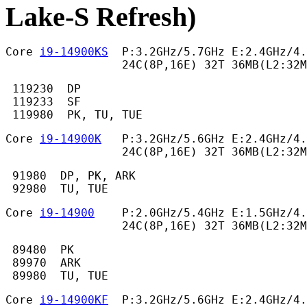
Lake-S Refresh)
Core 
i9-14900KS
  P:3.2GHz/5.7GHz E:2.4GHz/4.
                 24C(8P,16E) 32T 36MB(L2:32
 119230  DP

 119233  SF

 119980  PK, TU, TUE 
Core 
i9-14900K
   P:3.2GHz/5.6GHz E:2.4GHz/4.
                 24C(8P,16E) 32T 36MB(L2:32
 91980  DP, PK, ARK

 92980  TU, TUE 
Core 
i9-14900
    P:2.0GHz/5.4GHz E:1.5GHz/4.
                 24C(8P,16E) 32T 36MB(L2:32M
 89480  PK

 89970  ARK

 89980  TU, TUE 
Core 
i9-14900KF
  P:3.2GHz/5.6GHz E:2.4GHz/4.