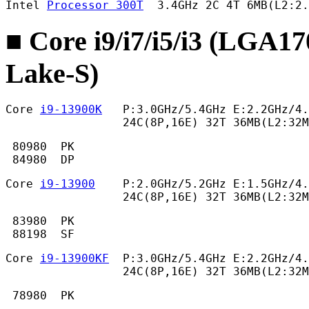
Intel 
Processor 300T
  3.4GHz 2C 4T 6MB(L2:2.
■ Core i9/i7/i5/i3 (LGA1
Lake-S)
Core 
i9-13900K
   P:3.0GHz/5.4GHz E:2.2GHz/4.
                 24C(8P,16E) 32T 36MB(L2:32
 80980  PK

 84980  DP 
Core 
i9-13900
    P:2.0GHz/5.2GHz E:1.5GHz/4.
                 24C(8P,16E) 32T 36MB(L2:32M
 83980  PK

 88198  SF 
Core 
i9-13900KF
  P:3.0GHz/5.4GHz E:2.2GHz/4.
                 24C(8P,16E) 32T 36MB(L2:32M
 78980  PK 