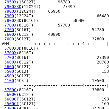
7950X
(16C32T)         96780

7900X3D
(12C24T)         77499

7900X
(12C24T)     66950

7900
(12C24T)                          66480

7800X3D
(8C16T)              58980

7700X
(8C16T)          57780

7700
(8C16T)                         54780

7600X
(6C12T)      40800

7600
(6C12T)                         32800

AM4      +-+-5-+-+-+-+-|-+-+-+-+-4-+-+-+-+-|
5700X3D
(8C16T)                             
5700X
(8C16T)                               
5700
(8C16T)                           27390

5600X
(6C12T)                          20780

5600
(6C12T)                               2
5500
(6C12T)                             153
4500
(6C12T)                             

4100
(4C8T)                          10500

         +-+-5-+-+-+-+-|-+-+-+-+-4-+-+-+-+-|
5700G
(8C16T)                        30800

5600G
(6C12T)                      

5600GT
(6C12T)                           198
5500GT
(6C12T)                           169
4300G
(4C8T)                         14780
