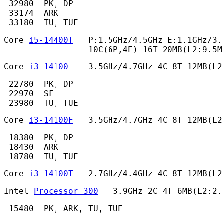
 32980  PK, DP

 33174  ARK

 33180  TU, TUE 
Core 
i5-14400T
   P:1.5GHz/4.5GHz E:1.1GHz/3.
                 10C(6P,4E) 16T 20MB(L2:9.5M
Core 
i3-14100
    3.5GHz/4.7GHz 4C 8T 12MB(L
 22780  PK, DP

 22970  SF

 23980  TU, TUE 
Core 
i3-14100F
   3.5GHz/4.7GHz 4C 8T 12MB(L
 18380  PK, DP

 18430  ARK

 18780  TU, TUE 
Core 
i3-14100T
   2.7GHz/4.4GHz 4C 8T 12MB(L2
Intel 
Processor 300
   3.9GHz 2C 4T 6MB(L2:2.
 15480  PK, ARK, TU, TUE 