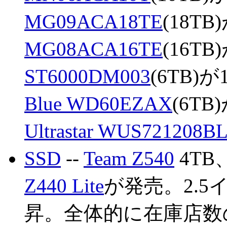
MG09ACA18TE
(18TB
MG08ACA16TE
(16TB
ST6000DM003
(6TB)が
Blue WD60EZAX
(6TB
Ultrastar WUS721208B
SSD
--
Team Z540
4TB
Z440 Lite
が発売。2.5
昇。全体的に在庫店数