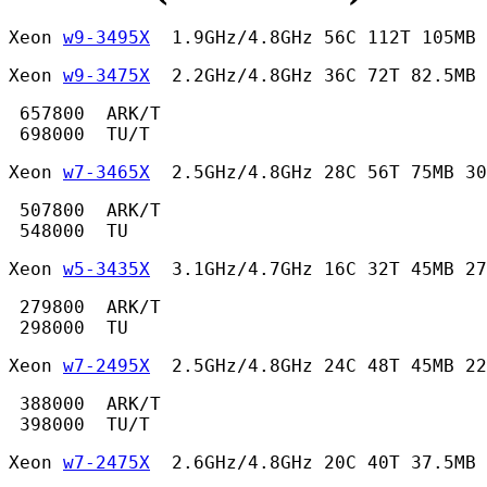
Xeon 
w9-3495X
  1.9GHz/4.8GHz 56C 112T 105MB 
Xeon 
w9-3475X
  2.2GHz/4.8GHz 36C 72T 82.5MB 
 657800  ARK/T

 698000  TU/T 
Xeon 
w7-3465X
  2.5GHz/4.8GHz 28C 56T 75MB 30
 507800  ARK/T

 548000  TU 
Xeon 
w5-3435X
  3.1GHz/4.7GHz 16C 32T 45MB 27
 279800  ARK/T

 298000  TU 
Xeon 
w7-2495X
  2.5GHz/4.8GHz 24C 48T 45MB 22
 388000  ARK/T

 398000  TU/T 
Xeon 
w7-2475X
  2.6GHz/4.8GHz 20C 40T 37.5MB 