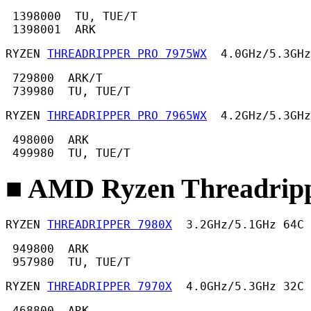
 1398000  TU, TUE/T

 1398001  ARK 
RYZEN 
THREADRIPPER PRO 7975WX
  4.0GHz/5.3GHz
 729800  ARK/T

 739980  TU, TUE/T 
RYZEN 
THREADRIPPER PRO 7965WX
  4.2GHz/5.3GHz
 498000  ARK

 499980  TU, TUE/T 
■ AMD Ryzen Threadripp
RYZEN 
THREADRIPPER 7980X
  3.2GHz/5.1GHz 64C 
 949800  ARK

 957980  TU, TUE/T 
RYZEN 
THREADRIPPER 7970X
  4.0GHz/5.3GHz 32C 
 468800  ARK
