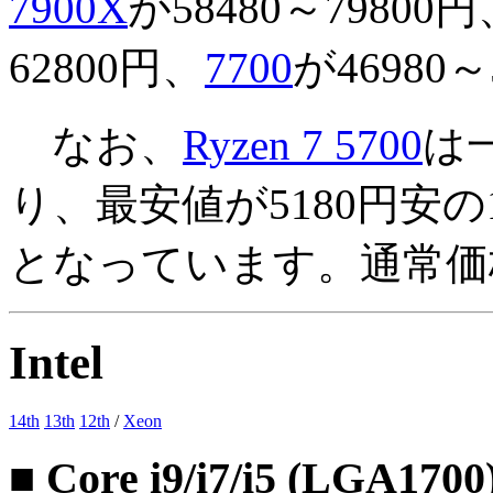
7900X
が58480～79800円
62800円、
7700
が4698
なお、
Ryzen 7 5700
は
り、最安値が5180円安の
となっています。通常価格
Intel
14th
13th
12th
/
Xeon
■ Core i9/i7/i5 (LGA1700