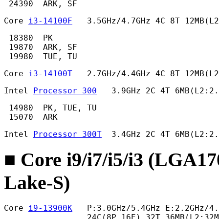
 24390  ARK, SF 
Core 
i3-14100F
   3.5GHz/4.7GHz 4C 8T 12MB(L
 18380  PK

 19870  ARK, SF

 19980  TUE, TU 
Core 
i3-14100T
   2.7GHz/4.4GHz 4C 8T 12MB(L2
Intel 
Processor 300
   3.9GHz 2C 4T 6MB(L2:2.
 14980  PK, TUE, TU

 15070  ARK 
Intel 
Processor 300T
  3.4GHz 2C 4T 6MB(L2:2.
■ Core i9/i7/i5/i3 (LGA1
Lake-S)
Core 
i9-13900K
   P:3.0GHz/5.4GHz E:2.2GHz/4.
                 24C(8P,16E) 32T 36MB(L2:32