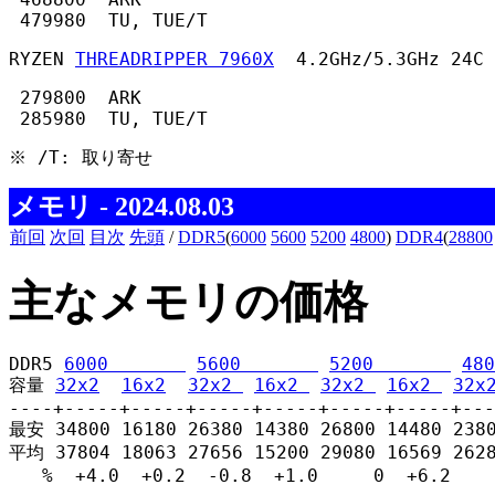
 479980  TU, TUE/T 
RYZEN 
THREADRIPPER 7960X
  4.2GHz/5.3GHz 24C 
 279800  ARK

 285980  TU, TUE/T 
※ /T: 取り寄せ 
メモリ - 2024.08.03
前回
次回
目次
先頭
/
DDR5
(
6000
5600
5200
4800
)
DDR4
(
28800
主なメモリの価格
DDR5 
6000       
5600       
5200       
480
容量 
32x2
16x2
32x2 
16x2 
32x2 
16x2 
32x
----+-----+-----+-----+-----+-----+-----+---
最安 34800 16180 26380 14380 26800 14480 2380
平均 37804 18063 27656 15200 29080 16569 2628
   %  +4.0  +0.2  -0.8  +1.0     0  +6.2    