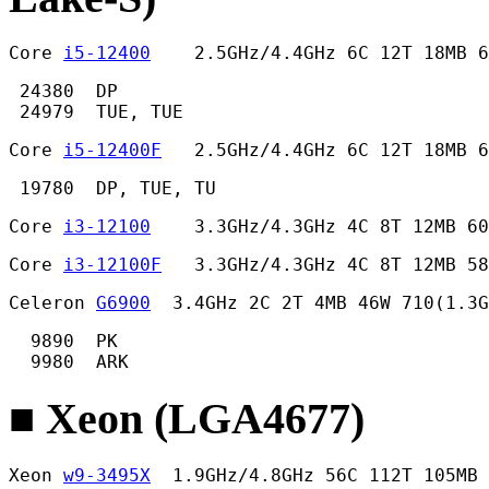
Core 
i5-12400
    2.5GHz/4.4GHz 6C 12T 18MB 
 24380  DP

 24979  TUE, TUE 
Core 
i5-12400F
   2.5GHz/4.4GHz 6C 12T 18MB 6
 19780  DP, TUE, TU 
Core 
i3-12100
    3.3GHz/4.3GHz 4C 8T 12MB 60
Core 
i3-12100F
   3.3GHz/4.3GHz 4C 8T 12MB 58
Celeron 
G6900
  3.4GHz 2C 2T 4MB 46W 710(1.3G
  9890  PK

  9980  ARK 
■ Xeon (LGA4677)
Xeon 
w9-3495X
  1.9GHz/4.8GHz 56C 112T 105MB 