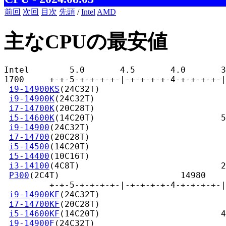
前回
次回
目次
先頭
/
Intel
AMD
主なCPUの最安値
Intel        5.0       4.5       4.0       3
1700     +-+-5-+-+-+-+-|-+-+-+-+-4-+-+-+-+-|
i9-14900KS
(24C32T)                         
i9-14900K
(24C32T)                          
i7-14700K
(20C28T)                          
i5-14600K
(14C20T)                         5
i9-14900
(24C32T)                           
i7-14700
(20C28T)                           
i5-14500
(14C20T)                           
i5-14400
(10C16T)                           
i3-14100
(4C8T)                            2
P300
(2C4T)                        14980

         +-+-5-+-+-+-+-|-+-+-+-+-4-+-+-+-+-|
i9-14900KF
(24C32T)                         
i7-14700KF
(20C28T)                         
i5-14600KF
(14C20T)                        4
i9-14900F
(24C32T)                          