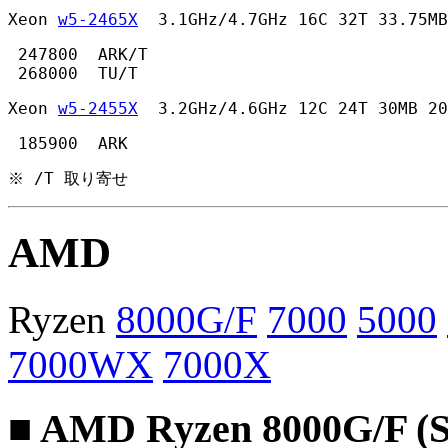
Xeon 
w5-2465X
  3.1GHz/4.7GHz 16C 32T 33.75MB
 247800  ARK/T

 268000  TU/T 
Xeon 
w5-2455X
  3.2GHz/4.6GHz 12C 24T 30MB 20
 185900  ARK 
※ /T 取り寄せ
AMD
Ryzen
8000G/F
7000
5000
7000WX
7000X
■ AMD Ryzen 8000G/F (