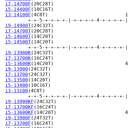
i7-14700F
(20C28T)                          
i5-14400F
(10C16T)                          
i3-14100F
(4C8T)                           1
         +-+-5-+-+-+-+-|-+-+-+-+-4-+-+-+-+-|
i9-14900T
(24C32T)                          
i7-14700T
(20C28T)                          
i5-14600T
(14C20T)                          
i5-14500T
(14C20T)                          
         +-+-5-+-+-+-+-|-+-+-+-+-4-+-+-+-+-|
i9-13900K
(24C32T)                          
i7-13700K
(16C24T)                          
i5-13600K
(14C20T)                         4
i9-13900
(24C32T)                           
i7-13700
(24C32T)                           
i5-13500
(14C20T)                           
i5-13400
(10C16T)                           
i3-13100
(4C8T)                             
         +-+-5-+-+-+-+-|-+-+-+-+-4-+-+-+-+-|
i9-13900KF
(24C32T)                         
i7-13700KF
(16C24T)                         
i5-13600KF
(14C20T)                        4
i9-13900F
(24T32T)                          
i7-13700F
(16C24T)                          