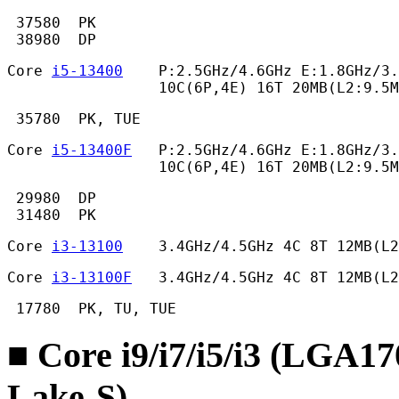
 37580  PK

 38980  DP 
Core 
i5-13400
    P:2.5GHz/4.6GHz E:1.8GHz/3.
                 10C(6P,4E) 16T 20MB(L2:9.5M
 35780  PK, TUE 
Core 
i5-13400F
   P:2.5GHz/4.6GHz E:1.8GHz/3.
                 10C(6P,4E) 16T 20MB(L2:9.5M
 29980  DP

 31480  PK 
Core 
i3-13100
    3.4GHz/4.5GHz 4C 8T 12MB(L2
Core 
i3-13100F
   3.4GHz/4.5GHz 4C 8T 12MB(L2
 17780  PK, TU, TUE 
■ Core i9/i7/i5/i3 (LGA1
Lake-S)