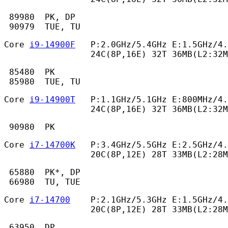
 89980  PK, DP

 90979  TUE, TU 
Core 
i9-14900F
   P:2.0GHz/5.4GHz E:1.5GHz/4.
                 24C(8P,16E) 32T 36MB(L2:32M
 85480  PK

 85980  TUE, TU 
Core 
i9-14900T
   P:1.1GHz/5.1GHz E:800MHz/4.
                 24C(8P,16E) 32T 36MB(L2:32
 90980  PK 
Core 
i7-14700K
   P:3.4GHz/5.5GHz E:2.5GHz/4.
                 20C(8P,12E) 28T 33MB(L2:28M
 65880  PK*, DP

 66980  TU, TUE 
Core 
i7-14700
    P:2.1GHz/5.3GHz E:1.5GHz/4.
                 20C(8P,12E) 28T 33MB(L2:28M
 63950  DP
