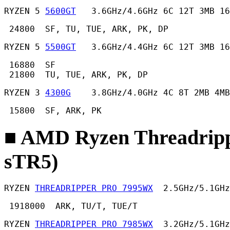
RYZEN 5 
5600GT
   3.6GHz/4.6GHz 6C 12T 3MB 16
 24800  SF, TU, TUE, ARK, PK, DP 
RYZEN 5 
5500GT
   3.6GHz/4.4GHz 6C 12T 3MB 16
 16880  SF

 21800  TU, TUE, ARK, PK, DP 
RYZEN 3 
4300G
    3.8GHz/4.0GHz 4C 8T 2MB 4MB
 15800  SF, ARK, PK 
■ AMD Ryzen Threadrip
sTR5)
RYZEN 
THREADRIPPER PRO 7995WX
  2.5GHz/5.1GHz
 1918000  ARK, TU/T, TUE/T 
RYZEN 
THREADRIPPER PRO 7985WX
  3.2GHz/5.1GHz