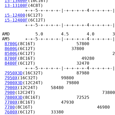
i5-13400F
(10C16T)                          
i3-13100F
(4C8T)                            
         +-+-5-+-+-+-+-|-+-+-+-+-4-+-+-+-+-|
i5-12400
(6C12T)                            
i5-12400F
(6C12T)                           
         +-+-5-+-+-+-+-|-+-+-+-+-4-+-+-+-+-|
AMD          5.0       4.5       4.0       3
AM5      +-+-5-+-+-+-+-|-+-+-+-+-4-+-+-+-+-|
8700G
(8C16T)                57800

8600G
(6C12T)              37800

8500G
(6C12T)                              2
8700F
(8C16T)                  49280

8400F
(6C12T)                32470

         +-+-5-+-+-+-+-|-+-+-+-+-4-+-+-+-+-|
7950X3D
(16C32T)             87980

7950X
(16C32T)         99800

7900X3D
(12C24T)         79800

7900X
(12C24T)     58480

7900
(12C24T)                          73800

7800X3D
(8C16T)              72525

7700X
(8C16T)          47930

7700
(8C16T)                         46980

7600X
(6C12T)      33380
