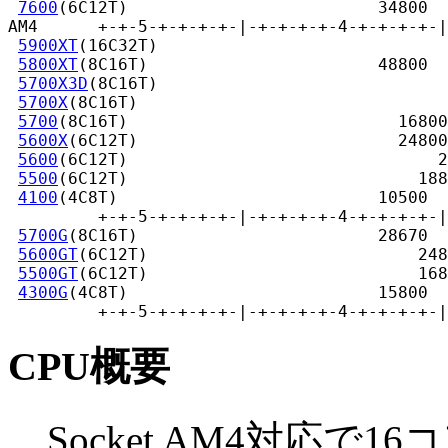
7600
(6C12T)                         34800

AM4      +-+-5-+-+-+-+-|-+-+-+-+-4-+-+-+-+-|
5900XT
(16C32T)                             
5800XT
(8C16T)                       48800

5700X3D
(8C16T)                             
5700X
(8C16T)                               
5700
(8C16T)                           16800

5600X
(6C12T)                          24800

5600
(6C12T)                               2
5500
(6C12T)                             188
4100
(4C8T)                          10500

         +-+-5-+-+-+-+-|-+-+-+-+-4-+-+-+-+-|
5700G
(8C16T)                        28670

5600GT
(6C12T)                           248
5500GT
(6C12T)                           168
4300G
(4C8T)                         15800

         +-+-5-+-+-+-+-|-+-+-+-+-4-+-+-+-+-|
CPU概要
Socket AM4対応で1