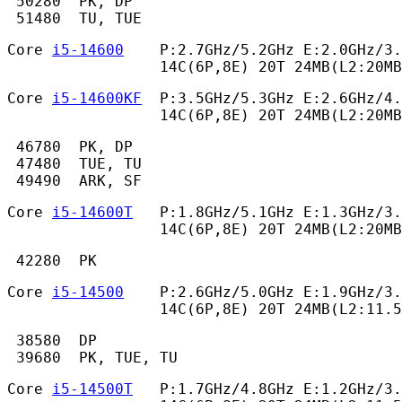
 50280  PK, DP

 51480  TU, TUE 
Core 
i5-14600
    P:2.7GHz/5.2GHz E:2.0GHz/3.
                 14C(6P,8E) 20T 24MB(L2:20MB
Core 
i5-14600KF
  P:3.5GHz/5.3GHz E:2.6GHz/4.
                 14C(6P,8E) 20T 24MB(L2:20MB
 46780  PK, DP

 47480  TUE, TU

 49490  ARK, SF 
Core 
i5-14600T
   P:1.8GHz/5.1GHz E:1.3GHz/3.
                 14C(6P,8E) 20T 24MB(L2:20MB
 42280  PK 
Core 
i5-14500
    P:2.6GHz/5.0GHz E:1.9GHz/3.
                 14C(6P,8E) 20T 24MB(L2:11.
 38580  DP

 39680  PK, TUE, TU 
Core 
i5-14500T
   P:1.7GHz/4.8GHz E:1.2GHz/3.