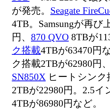
が発売。
Seagate FireC
4TB。Samsungが再
円、
870 QVO
8TBが11
ク搭載
4TBが63470
ク搭載2TBが62980円
SN850X
ヒートシンク搭載
2TBが22980円。2.5
4TBが86980円など。