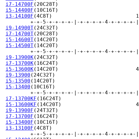
i7-14700F
(20C28T)                          
i5-14400F
(10C16T)                          
i3-14100F
(4C8T)                           1
         +-+-5-+-+-+-+-|-+-+-+-+-4-+-+-+-+-|
i9-14900T
(24C32T)                          
i7-14700T
(20C28T)                          
i5-14600T
(14C20T)                          
i5-14500T
(14C20T)                          
         +-+-5-+-+-+-+-|-+-+-+-+-4-+-+-+-+-|
i9-13900K
(24C32T)                          
i7-13700K
(16C24T)                          
i5-13600K
(14C20T)                         4
i9-13900
(24C32T)                           
i5-13500
(14C20T)                           
i5-13400
(10C16T)                           
         +-+-5-+-+-+-+-|-+-+-+-+-4-+-+-+-+-|
i7-13700KF
(16C24T)                         
i5-13600KF
(14C20T)                        4
i9-13900F
(24T32T)                          
i7-13700F
(16C24T)                          
i5-13400F
(10C16T)                          
i3-13100F
(4C8T)                            
         +-+-5-+-+-+-+-|-+-+-+-+-4-+-+-+-+-|