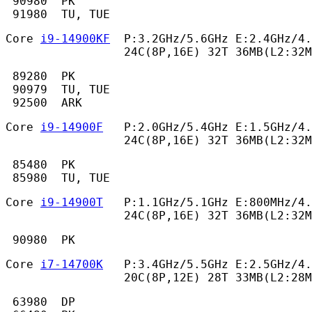
 90980  PK

 91980  TU, TUE 
Core 
i9-14900KF
  P:3.2GHz/5.6GHz E:2.4GHz/4.
                 24C(8P,16E) 32T 36MB(L2:32M
 89280  PK

 90979  TU, TUE

 92500  ARK 
Core 
i9-14900F
   P:2.0GHz/5.4GHz E:1.5GHz/4.
                 24C(8P,16E) 32T 36MB(L2:32M
 85480  PK

 85980  TU, TUE 
Core 
i9-14900T
   P:1.1GHz/5.1GHz E:800MHz/4.
                 24C(8P,16E) 32T 36MB(L2:32
 90980  PK 
Core 
i7-14700K
   P:3.4GHz/5.5GHz E:2.5GHz/4.
                 20C(8P,12E) 28T 33MB(L2:28M
 63980  DP
