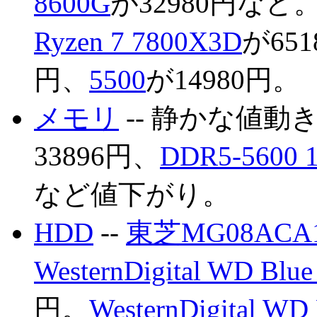
8600G
が32980円など
Ryzen 7 7800X3D
が65
円、
5500
が14980円。
メモリ
-- 静かな値動
33896円、
DDR5-5600
など値下がり。
HDD
--
東芝MG08ACA1
WesternDigital WD Bl
円。
WesternDigital WD