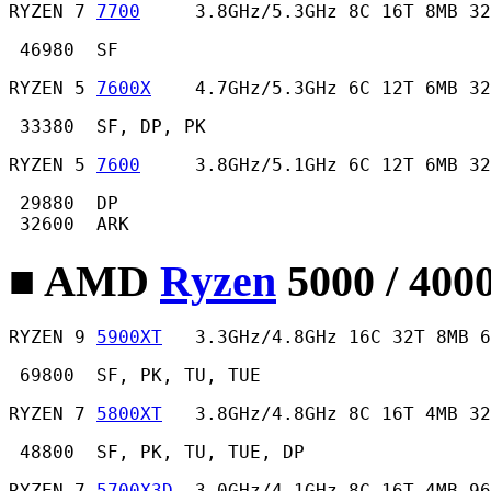
RYZEN 7 
7700
     3.8GHz/5.3GHz 8C 16T 8MB 32
 46980  SF 
RYZEN 5 
7600X
    4.7GHz/5.3GHz 6C 12T 6MB 32
 33380  SF, DP, PK 
RYZEN 5 
7600
     3.8GHz/5.1GHz 6C 12T 6MB 32
 29880  DP

 32600  ARK 
■ AMD
Ryzen
5000 / 400
RYZEN 9 
5900XT
   3.3GHz/4.8GHz 16C 32T 8MB 6
 69800  SF, PK, TU, TUE 
RYZEN 7 
5800XT
   3.8GHz/4.8GHz 8C 16T 4MB 32
 48800  SF, PK, TU, TUE, DP 
RYZEN 7 
5700X3D
  3.0GHz/4.1GHz 8C 16T 4MB 96