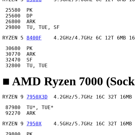
 25580  PK

 25600  DP

 26800  ARK

 29800  TU, TUE, SF 
RYZEN 5 
8400F
    4.2GHz/4.7GHz 6C 12T 6MB 16
 30680  PK

 30770  ARK

 32470  SF

 32800  TU, TUE 
■ AMD Ryzen 7000 (Sock
RYZEN 9 
7950X3D
  4.2GHz/5.7GHz 16C 32T 16MB 
 87980  TU*, TUE*

 92270  ARK 
RYZEN 9 
7950X
    4.5GHz/5.7GHz 16C 32T 16MB
 79800  PK 