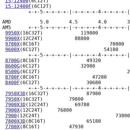
i5-12400
(6C12T)                            
i5-12400F
(6C12T)                           
         +-+-5-+-+-+-+-|-+-+-+-+-4-+-+-+-+-|
AMD          5.0       4.5       4.0       3
AM5      +-+-5-+-+-+-+-|-+-+-+-+-4-+-+-+-+-|
9950X
(16C32T)             119800

9900X
(12C24T)           88800

9700X
(8C16T)                        70800

9600X
(6C12T)                      54180

         +-+-5-+-+-+-+-|-+-+-+-+-4-+-+-+-+-|
8700G
(8C16T)                49320

8600G
(6C12T)              32980

8500G
(6C12T)                              2
8700F
(8C16T)                  47280

8400F
(6C12T)                30680

         +-+-5-+-+-+-+-|-+-+-+-+-4-+-+-+-+-|
7950X3D
(16C32T)             87980

7950X
(16C32T)         79800

7900X3D
(12C24T)         69780

7900X
(12C24T)     76800

7900
(12C24T)                          73800

7800X3D
(8C16T)              65180

7700X
(8C16T)          47930
