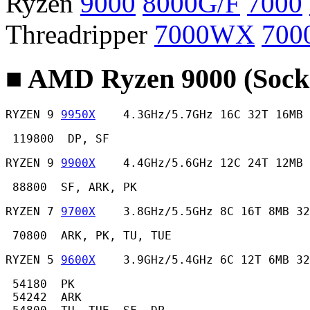
Ryzen
9000
8000G/F
7000
Threadripper
7000WX
700
■ AMD Ryzen 9000 (Sock
RYZEN 9 
9950X
    4.3GHz/5.7GHz 16C 32T 16MB
 119800  DP, SF 
RYZEN 9 
9900X
    4.4GHz/5.6GHz 12C 24T 12MB
 88800  SF, ARK, PK 
RYZEN 7 
9700X
    3.8GHz/5.5GHz 8C 16T 8MB 32
 70800  ARK, PK, TU, TUE 
RYZEN 5 
9600X
    3.9GHz/5.4GHz 6C 12T 6MB 32
 54180  PK

 54242  ARK
