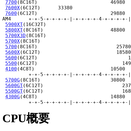
7700
(8C16T)                         46980

7600X
(6C12T)      33380

7600
(6C12T)                         29880

AM4      +-+-5-+-+-+-+-|-+-+-+-+-4-+-+-+-+-|
5900XT
(16C32T)                             
5800XT
(8C16T)                       48800

5700X3D
(8C16T)                             
5700X
(8C16T)                               
5700
(8C16T)                           25780

5600X
(6C12T)                          18580

5600
(6C12T)                               1
5500
(6C12T)                             149
4100
(4C8T)                          10500

         +-+-5-+-+-+-+-|-+-+-+-+-4-+-+-+-+-|
5700G
(8C16T)                        30800

5600GT
(6C12T)                           237
5500GT
(6C12T)                           168
4300G
(4C8T)                         14880

         +-+-5-+-+-+-+-|-+-+-+-+-4-+-+-+-+-|
CPU概要