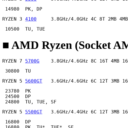
 14980  PK, DP 
RYZEN 3 
4100
     3.8GHz/4.0GHz 4C 8T 2MB 4MB
 10500  TU, TUE 
■ AMD Ryzen (Socket
RYZEN 7 
5700G
    3.8GHz/4.6GHz 8C 16T 4MB 16
 30800  TU 
RYZEN 5 
5600GT
   3.6GHz/4.6GHz 6C 12T 3MB 16
 23780  PK

 24500  DP

 24800  TU, TUE, SF 
RYZEN 5 
5500GT
   3.6GHz/4.4GHz 6C 12T 3MB 16
 16800  DP

 16880  PK, TU*, TUE*, SF 