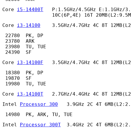
Core 
i5-14400T
   P:1.5GHz/4.5GHz E:1.1GHz/3.
                 10C(6P,4E) 16T 20MB(L2:9.5M
Core 
i3-14100
    3.5GHz/4.7GHz 4C 8T 12MB(L
 22780  PK, DP

 23780  ARK

 23980  TU, TUE

 24390  SF 
Core 
i3-14100F
   3.5GHz/4.7GHz 4C 8T 12MB(L
 18380  PK, DP

 19870  SF

 19980  TU, TUE 
Core 
i3-14100T
   2.7GHz/4.4GHz 4C 8T 12MB(L2
Intel 
Processor 300
   3.9GHz 2C 4T 6MB(L2:2.
 14980  PK, ARK, TU, TUE 
Intel 
Processor 300T
  3.4GHz 2C 4T 6MB(L2:2.