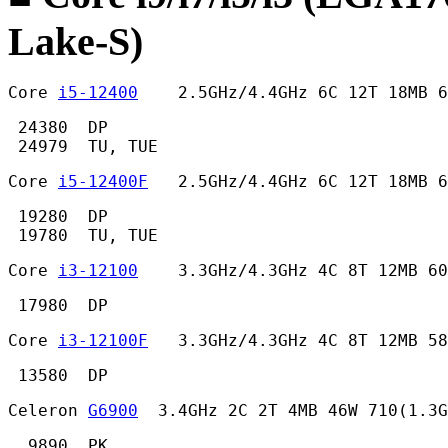
Lake-S)
Core 
i5-12400
    2.5GHz/4.4GHz 6C 12T 18MB 
 24380  DP

 24979  TU, TUE 
Core 
i5-12400F
   2.5GHz/4.4GHz 6C 12T 18MB 6
 19280  DP

 19780  TU, TUE 
Core 
i3-12100
    3.3GHz/4.3GHz 4C 8T 12MB 60
 17980  DP 
Core 
i3-12100F
   3.3GHz/4.3GHz 4C 8T 12MB 58
 13580  DP 
Celeron 
G6900
  3.4GHz 2C 2T 4MB 46W 710(1.3G
  9890  PK
