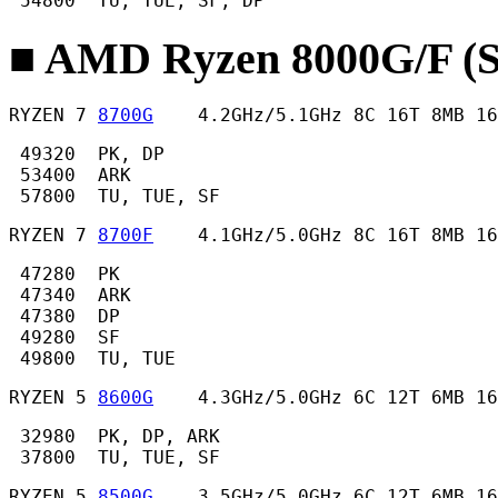
 54800  TU, TUE, SF, DP 
■ AMD Ryzen 8000G/F (
RYZEN 7 
8700G
    4.2GHz/5.1GHz 8C 16T 8MB 16
 49320  PK, DP

 53400  ARK

 57800  TU, TUE, SF 
RYZEN 7 
8700F
    4.1GHz/5.0GHz 8C 16T 8MB 16
 47280  PK

 47340  ARK

 47380  DP

 49280  SF

 49800  TU, TUE 
RYZEN 5 
8600G
    4.3GHz/5.0GHz 6C 12T 6MB 16
 32980  PK, DP, ARK

 37800  TU, TUE, SF 
RYZEN 5 
8500G
    3.5GHz/5.0GHz 6C 12T 6MB 16