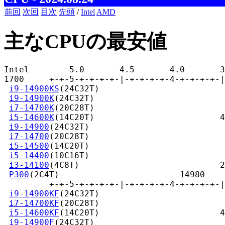
前回
次回
目次
先頭
/
Intel
AMD
主なCPUの最安値
Intel        5.0       4.5       4.0       3
1700     +-+-5-+-+-+-+-|-+-+-+-+-4-+-+-+-+-|
i9-14900KS
(24C32T)                         
i9-14900K
(24C32T)                          
i7-14700K
(20C28T)                          
i5-14600K
(14C20T)                         4
i9-14900
(24C32T)                           
i7-14700
(20C28T)                           
i5-14500
(14C20T)                           
i5-14400
(10C16T)                           
i3-14100
(4C8T)                            2
P300
(2C4T)                        14980

         +-+-5-+-+-+-+-|-+-+-+-+-4-+-+-+-+-|
i9-14900KF
(24C32T)                         
i7-14700KF
(20C28T)                         
i5-14600KF
(14C20T)                        4
i9-14900F
(24C32T)                          