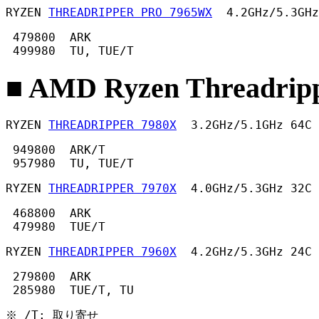
RYZEN 
THREADRIPPER PRO 7965WX
  4.2GHz/5.3GHz
 479800  ARK

 499980  TU, TUE/T 
■ AMD Ryzen Threadripp
RYZEN 
THREADRIPPER 7980X
  3.2GHz/5.1GHz 64C 
 949800  ARK/T

 957980  TU, TUE/T 
RYZEN 
THREADRIPPER 7970X
  4.0GHz/5.3GHz 32C 
 468800  ARK

 479980  TUE/T
RYZEN 
THREADRIPPER 7960X
  4.2GHz/5.3GHz 24C 
 279800  ARK

 285980  TUE/T, TU 
※ /T: 取り寄せ 