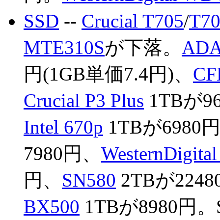
SSD
--
Crucial T705
/
T70
MTE310S
が下落。
ADA
円(1GB単価7.4円)、
CF
Crucial P3 Plus
1TBが9
Intel 670p
1TBが6980
7980円、
WesternDigita
円、
SN580
2TBが224
BX500
1TBが8980円。