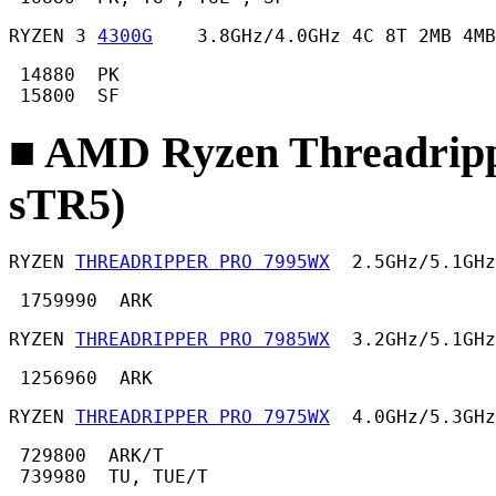
RYZEN 3 
4300G
    3.8GHz/4.0GHz 4C 8T 2MB 4MB
 14880  PK

 15800  SF 
■ AMD Ryzen Threadrip
sTR5)
RYZEN 
THREADRIPPER PRO 7995WX
  2.5GHz/5.1GHz
 1759990  ARK 
RYZEN 
THREADRIPPER PRO 7985WX
  3.2GHz/5.1GHz
 1256960  ARK 
RYZEN 
THREADRIPPER PRO 7975WX
  4.0GHz/5.3GHz
 729800  ARK/T

 739980  TU, TUE/T 