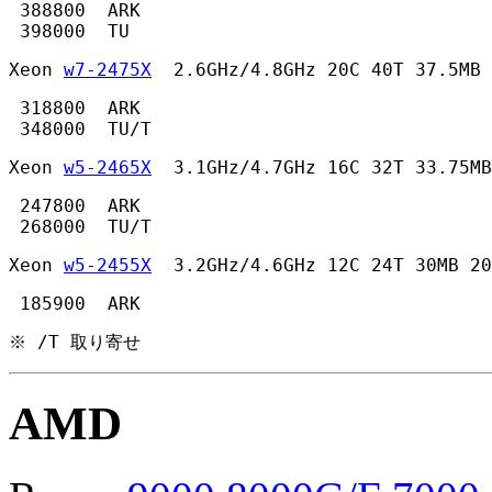
 388800  ARK

 398000  TU 
Xeon 
w7-2475X
  2.6GHz/4.8GHz 20C 40T 37.5MB 
 318800  ARK

 348000  TU/T 
Xeon 
w5-2465X
  3.1GHz/4.7GHz 16C 32T 33.75MB
 247800  ARK

 268000  TU/T 
Xeon 
w5-2455X
  3.2GHz/4.6GHz 12C 24T 30MB 20
 185900  ARK 
※ /T 取り寄せ
AMD