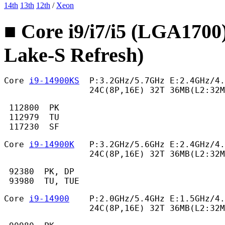
14th
13th
12th
/
Xeon
■ Core i9/i7/i5 (LGA1700
Lake-S Refresh)
Core 
i9-14900KS
  P:3.2GHz/5.7GHz E:2.4GHz/4.
                 24C(8P,16E) 32T 36MB(L2:32
 112800  PK

 112979  TU

 117230  SF 
Core 
i9-14900K
   P:3.2GHz/5.6GHz E:2.4GHz/4.
                 24C(8P,16E) 32T 36MB(L2:32
 92380  PK, DP

 93980  TU, TUE 
Core 
i9-14900
    P:2.0GHz/5.4GHz E:1.5GHz/4.
                 24C(8P,16E) 32T 36MB(L2:32M