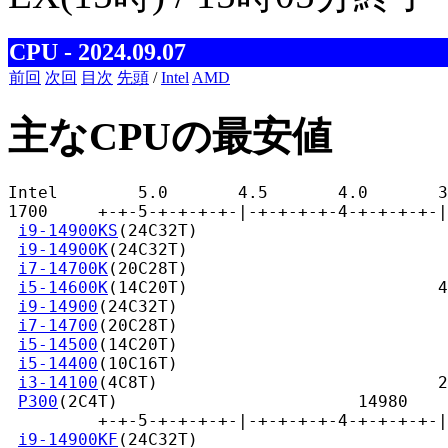
CPU - 2024.09.07
前回
次回
目次
先頭
/
Intel
AMD
主なCPUの最安値
Intel        5.0       4.5       4.0       3
1700     +-+-5-+-+-+-+-|-+-+-+-+-4-+-+-+-+-|
i9-14900KS
(24C32T)                         
i9-14900K
(24C32T)                          
i7-14700K
(20C28T)                          
i5-14600K
(14C20T)                         4
i9-14900
(24C32T)                           
i7-14700
(20C28T)                           
i5-14500
(14C20T)                           
i5-14400
(10C16T)                           
i3-14100
(4C8T)                            2
P300
(2C4T)                        14980

         +-+-5-+-+-+-+-|-+-+-+-+-4-+-+-+-+-|
i9-14900KF
(24C32T)                         