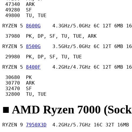
 47340  ARK

 49280  SF

 49800  TU, TUE 
RYZEN 5 
8600G
    4.3GHz/5.0GHz 6C 12T 6MB 16
 37980  PK, DP, SF, TU, TUE, ARK 
RYZEN 5 
8500G
    3.5GHz/5.0GHz 6C 12T 6MB 16
 29980  PK, DP, SF, TU, TUE 
RYZEN 5 
8400F
    4.2GHz/4.7GHz 6C 12T 6MB 16
 30680  PK

 30770  ARK

 32470  SF

 32800  TU, TUE 
■ AMD Ryzen 7000 (Sock
RYZEN 9 
7950X3D
  4.2GHz/5.7GHz 16C 32T 16MB 