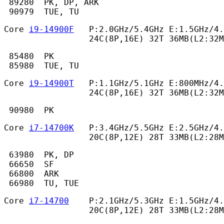
 89280  PK, DP, ARK

 90979  TUE, TU 
Core 
i9-14900F
   P:2.0GHz/5.4GHz E:1.5GHz/4.
                 24C(8P,16E) 32T 36MB(L2:32M
 85480  PK

 85980  TUE, TU 
Core 
i9-14900T
   P:1.1GHz/5.1GHz E:800MHz/4.
                 24C(8P,16E) 32T 36MB(L2:32
 90980  PK 
Core 
i7-14700K
   P:3.4GHz/5.5GHz E:2.5GHz/4.
                 20C(8P,12E) 28T 33MB(L2:28M
 63980  PK, DP

 66650  SF

 66800  ARK

 66980  TU, TUE 
Core 
i7-14700
    P:2.1GHz/5.3GHz E:1.5GHz/4.
                 20C(8P,12E) 28T 33MB(L2:28M