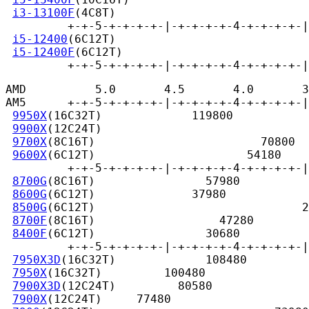
i3-13100F
(4C8T)                            
         +-+-5-+-+-+-+-|-+-+-+-+-4-+-+-+-+-|
i5-12400
(6C12T)                            
i5-12400F
(6C12T)                           
         +-+-5-+-+-+-+-|-+-+-+-+-4-+-+-+-+-|
AMD          5.0       4.5       4.0       3
AM5      +-+-5-+-+-+-+-|-+-+-+-+-4-+-+-+-+-|
9950X
(16C32T)             119800

9900X
(12C24T)           

9700X
(8C16T)                        70800

9600X
(6C12T)                      54180

         +-+-5-+-+-+-+-|-+-+-+-+-4-+-+-+-+-|
8700G
(8C16T)                57980

8600G
(6C12T)              37980

8500G
(6C12T)                              2
8700F
(8C16T)                  47280

8400F
(6C12T)                30680

         +-+-5-+-+-+-+-|-+-+-+-+-4-+-+-+-+-|
7950X3D
(16C32T)             108480

7950X
(16C32T)         100480

7900X3D
(12C24T)         80580

7900X
(12C24T)     77480
