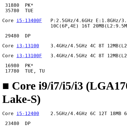
 31880  PK*

 35780  TUE 
Core 
i5-13400F
   P:2.5GHz/4.6GHz E:1.8GHz/3.
                 10C(6P,4E) 16T 20MB(L2:9.5M
 29480  DP 
Core 
i3-13100
    3.4GHz/4.5GHz 4C 8T 12MB(L2
Core 
i3-13100F
   3.4GHz/4.5GHz 4C 8T 12MB(L2
 16980  PK*

 17780  TUE, TU 
■ Core i9/i7/i5/i3 (LGA1
Lake-S)
Core 
i5-12400
    2.5GHz/4.4GHz 6C 12T 18MB 
 23480  DP
