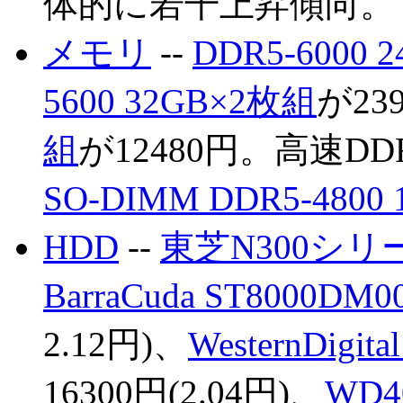
体的に若干上昇傾向。
メモリ
--
DDR5-6000 
5600 32GB×2枚組
が23
組
が12480円。高速D
SO-DIMM DDR5-4800
HDD
--
東芝N300シリ
BarraCuda ST8000DM0
2.12円)、
WesternDigit
16300円(2.04円)、
WD4