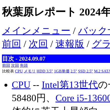
秋葉原レポート 2024
メインメニュー
/
バック
前回
/
次回
/
速報版
/
グ
目次 - 2024.09.07
前回
次回
先頭
比較表
CPU
メモリ
HDD 3.5"
1GB単価
2.5"
SSD 2.5"
M.2 SAT
CPU
--
Intel第13世代
の
58480円、
Core i5-1360