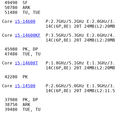
 49490  SF

 50780  ARK

 51480  TU, TUE 
Core 
i5-14600
    P:2.7GHz/5.2GHz E:2.0GHz/3.
                 14C(6P,8E) 20T 24MB(L2:20MB
Core 
i5-14600KF
  P:3.5GHz/5.3GHz E:2.6GHz/4.
                 14C(6P,8E) 20T 24MB(L2:20MB
 45980  PK, DP

 47480  TUE, TU 
Core 
i5-14600T
   P:1.8GHz/5.1GHz E:1.3GHz/3.
                 14C(6P,8E) 20T 24MB(L2:20MB
 42280  PK 
Core 
i5-14500
    P:2.6GHz/5.0GHz E:1.9GHz/3.
                 14C(6P,8E) 20T 24MB(L2:11.
 37980  PK, DP

 38750  ARK

 39480  TUE, TU 