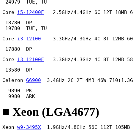
 24979  TUE, TU 
Core 
i5-12400F
   2.5GHz/4.4GHz 6C 12T 18MB 6
 18780  DP

 19780  TUE, TU 
Core 
i3-12100
    3.3GHz/4.3GHz 4C 8T 12MB 60
 17880  DP 
Core 
i3-12100F
   3.3GHz/4.3GHz 4C 8T 12MB 58
 13580  DP 
Celeron 
G6900
  3.4GHz 2C 2T 4MB 46W 710(1.3G
  9890  PK

  9980  ARK 
■ Xeon (LGA4677)
Xeon 
w9-3495X
  1.9GHz/4.8GHz 56C 112T 105MB 