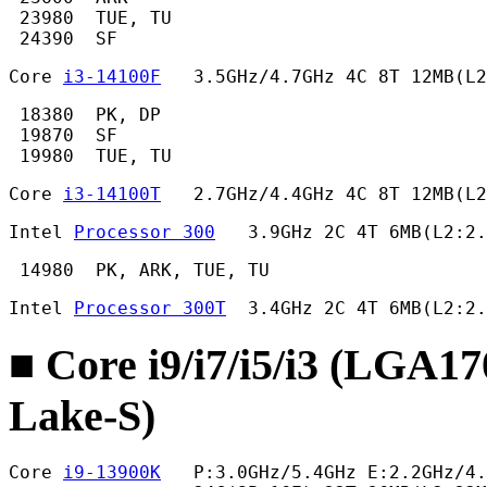
 23980  TUE, TU

 24390  SF 
Core 
i3-14100F
   3.5GHz/4.7GHz 4C 8T 12MB(L
 18380  PK, DP

 19870  SF

 19980  TUE, TU 
Core 
i3-14100T
   2.7GHz/4.4GHz 4C 8T 12MB(L2
Intel 
Processor 300
   3.9GHz 2C 4T 6MB(L2:2.
 14980  PK, ARK, TUE, TU 
Intel 
Processor 300T
  3.4GHz 2C 4T 6MB(L2:2.
■ Core i9/i7/i5/i3 (LGA1
Lake-S)
Core 
i9-13900K
   P:3.0GHz/5.4GHz E:2.2GHz/4.