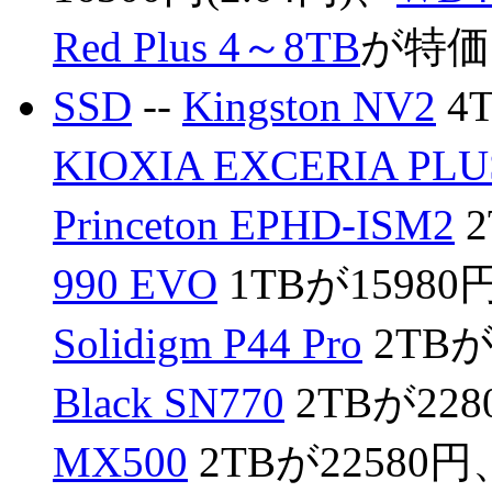
Red Plus 4～8TB
が特価
SSD
--
Kingston NV2
4
KIOXIA EXCERIA PLU
Princeton EPHD-ISM2
2
990 EVO
1TBが15980
Solidigm P44 Pro
2TBが
Black SN770
2TBが22
MX500
2TBが22580円