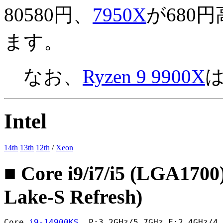
80580円、
7950X
が680
ます。
なお、
Ryzen 9 9900X
Intel
14th
13th
12th
/
Xeon
■ Core i9/i7/i5 (LGA1700
Lake-S Refresh)
Core 
i9-14900KS
  P:3.2GHz/5.7GHz E:2.4GHz/4.