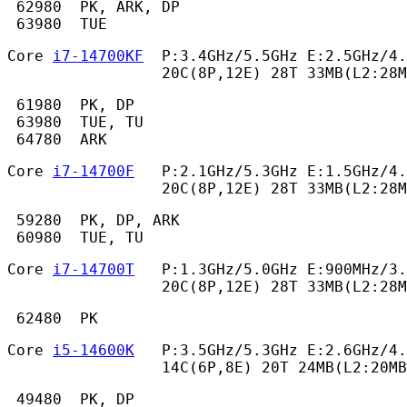
 62980  PK, ARK, DP

 63980  TUE 
Core 
i7-14700KF
  P:3.4GHz/5.5GHz E:2.5GHz/4.
                 20C(8P,12E) 28T 33MB(L2:28M
 61980  PK, DP

 63980  TUE, TU

 64780  ARK 
Core 
i7-14700F
   P:2.1GHz/5.3GHz E:1.5GHz/4.
                 20C(8P,12E) 28T 33MB(L2:28M
 59280  PK, DP, ARK

 60980  TUE, TU 
Core 
i7-14700T
   P:1.3GHz/5.0GHz E:900MHz/3.
                 20C(8P,12E) 28T 33MB(L2:28M
 62480  PK 
Core 
i5-14600K
   P:3.5GHz/5.3GHz E:2.6GHz/4.
                 14C(6P,8E) 20T 24MB(L2:20MB
 49480  PK, DP
