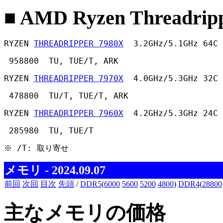
■ AMD Ryzen Threadripp
RYZEN 
THREADRIPPER 7980X
  3.2GHz/5.1GHz 64C 
 958800  TU, TUE/T, ARK 
RYZEN 
THREADRIPPER 7970X
  4.0GHz/5.3GHz 32C 
 478800  TU/T, TUE/T, ARK 
RYZEN 
THREADRIPPER 7960X
  4.2GHz/5.3GHz 24C 
 285980  TU, TUE/T 
※ /T: 取り寄せ 
メモリ - 2024.09.07
前回
次回
目次
先頭
/
DDR5
(
6000
5600
5200
4800
)
DDR4
(
28800
主なメモリの価格