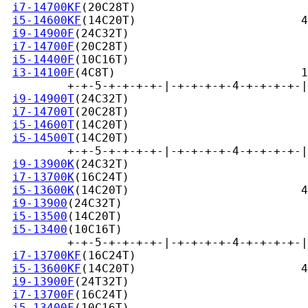
i7-14700KF
(20C28T)                         
i5-14600KF
(14C20T)                        4
i9-14900F
(24C32T)                          
i7-14700F
(20C28T)                          
i5-14400F
(10C16T)                          
i3-14100F
(4C8T)                           1
         +-+-5-+-+-+-+-|-+-+-+-+-4-+-+-+-+-|
i9-14900T
(24C32T)                          
i7-14700T
(20C28T)                          
i5-14600T
(14C20T)                          
i5-14500T
(14C20T)                          
         +-+-5-+-+-+-+-|-+-+-+-+-4-+-+-+-+-|
i9-13900K
(24C32T)                          
i7-13700K
(16C24T)                          
i5-13600K
(14C20T)                         4
i9-13900
(24C32T)                           
i5-13500
(14C20T)                           
i5-13400
(10C16T)                           
         +-+-5-+-+-+-+-|-+-+-+-+-4-+-+-+-+-|
i7-13700KF
(16C24T)                         
i5-13600KF
(14C20T)                        4
i9-13900F
(24T32T)                          
i7-13700F
(16C24T)                          
i5-13400F
(10C16T)                          