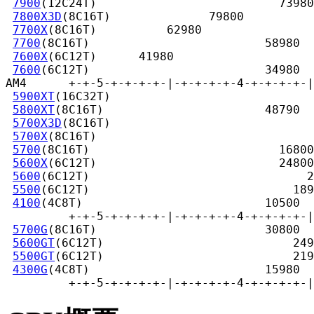
7900
(12C24T)                          73980

7800X3D
(8C16T)              79800

7700X
(8C16T)          62980

7700
(8C16T)                         58980

7600X
(6C12T)      41980

7600
(6C12T)                         34980

AM4      +-+-5-+-+-+-+-|-+-+-+-+-4-+-+-+-+-|
5900XT
(16C32T)                             
5800XT
(8C16T)                       48790

5700X3D
(8C16T)                             
5700X
(8C16T)                               
5700
(8C16T)                           16800

5600X
(6C12T)                          24800

5600
(6C12T)                               2
5500
(6C12T)                             189
4100
(4C8T)                          10500

         +-+-5-+-+-+-+-|-+-+-+-+-4-+-+-+-+-|
5700G
(8C16T)                        30800

5600GT
(6C12T)                           249
5500GT
(6C12T)                           219
4300G
(4C8T)                         15980

         +-+-5-+-+-+-+-|-+-+-+-+-4-+-+-+-+-|