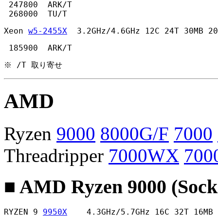
 247800  ARK/T

 268000  TU/T 
Xeon 
w5-2455X
  3.2GHz/4.6GHz 12C 24T 30MB 20
 185900  ARK/T 
※ /T 取り寄せ
AMD
Ryzen
9000
8000G/F
7000
Threadripper
7000WX
700
■ AMD Ryzen 9000 (Sock
RYZEN 9 
9950X
    4.3GHz/5.7GHz 16C 32T 16MB