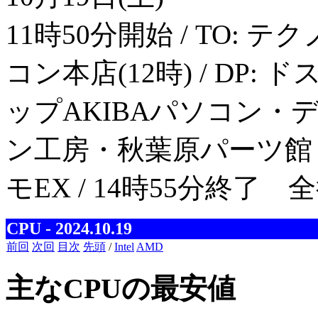
11時50分開始 / TO: テ
コン本店(12時) / DP: 
ップAKIBAパソコン・デジタ
ン工房・秋葉原パーツ館 / AR
モEX / 14時55分終了 
CPU - 2024.10.19
前回
次回
目次
先頭
/
Intel
AMD
主なCPUの最安値