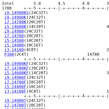
Intel        5.0       4.5       4.0       3
1700     +-+-5-+-+-+-+-|-+-+-+-+-4-+-+-+-+-|
i9-14900KS
(24C32T)                         
i9-14900K
(24C32T)                          
i7-14700K
(20C28T)                          
i5-14600K
(14C20T)                         4
i9-14900
(24C32T)                           
i7-14700
(20C28T)                           
i5-14500
(14C20T)                           
i5-14400
(10C16T)                           
i3-14100
(4C8T)                            2
P300
(2C4T)                        14780

         +-+-5-+-+-+-+-|-+-+-+-+-4-+-+-+-+-|
i9-14900KF
(24C32T)                         
i7-14700KF
(20C28T)                         
i5-14600KF
(14C20T)                        3
i9-14900F
(24C32T)                          
i7-14700F
(20C28T)                          
i5-14400F
(10C16T)                          
i3-14100F
(4C8T)                           1
         +-+-5-+-+-+-+-|-+-+-+-+-4-+-+-+-+-|
i9-14900T
(24C32T)                          
i7-14700T
(20C28T)                          