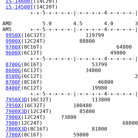
i5-14600T
(14C20T)                          
i5-14500T
(14C20T)                          
         +-+-5-+-+-+-+-|-+-+-+-+-4-+-+-+-+-|
AMD          5.0       4.5       4.0       3
AM5      +-+-5-+-+-+-+-|-+-+-+-+-4-+-+-+-+-|
9950X
(16C32T)             119799

9900X
(12C24T)           88800

9700X
(8C16T)                        64800

9600X
(6C12T)                      49800

         +-+-5-+-+-+-+-|-+-+-+-+-4-+-+-+-+-|
8700G
(8C16T)                53799

8600G
(6C12T)              34800

8500G
(6C12T)                              2
8700F
(8C16T)                  46800

8400F
(6C12T)                19980

         +-+-5-+-+-+-+-|-+-+-+-+-4-+-+-+-+-|
7950X3D
(16C32T)             113800

7950X
(16C32T)         100480

7900X3D
(12C24T)         85800

7900X
(12C24T)     73800

7900
(12C24T)                          68800

7800X3D
(8C16T)              81800

7700X
(8C16T)          59800
