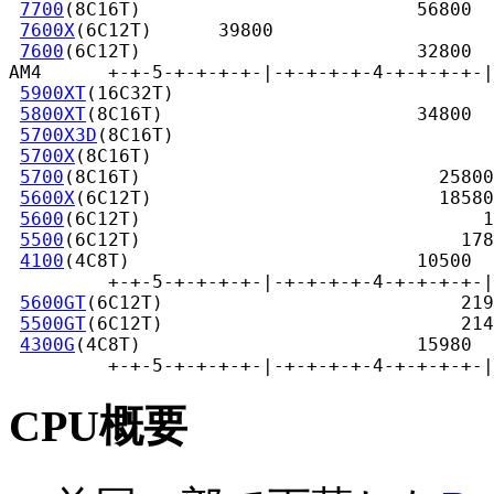
7700
(8C16T)                         56800

7600X
(6C12T)      39800

7600
(6C12T)                         32800

AM4      +-+-5-+-+-+-+-|-+-+-+-+-4-+-+-+-+-|
5900XT
(16C32T)                             
5800XT
(8C16T)                       34800

5700X3D
(8C16T)                             
5700X
(8C16T)                               
5700
(8C16T)                           25800

5600X
(6C12T)                          18580

5600
(6C12T)                               1
5500
(6C12T)                             178
4100
(4C8T)                          10500

         +-+-5-+-+-+-+-|-+-+-+-+-4-+-+-+-+-|
5600GT
(6C12T)                           219
5500GT
(6C12T)                           214
4300G
(4C8T)                         15980

         +-+-5-+-+-+-+-|-+-+-+-+-4-+-+-+-+-|
CPU概要