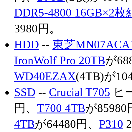
DDR5-4800 16GB×2枚
3980円。
HDD
--
東芝MN07ACA
IronWolf Pro 20TB
が68
WD40EZAX
(4TB)が1
SSD
--
Crucial T705
ヒー
円、
T700 4TB
が8598
4TB
が64480円、
P310
2