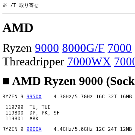
※ /T 取り寄せ
AMD
Ryzen
9000
8000G/F
7000
Threadripper
7000WX
700
■ AMD Ryzen 9000 (Sock
RYZEN 9 
9950X
    4.3GHz/5.7GHz 16C 32T 16MB
 119799  TU, TUE

 119800  DP, PK, SF

 119801  ARK 
RYZEN 9 
9900X
    4.4GHz/5.6GHz 12C 24T 12MB