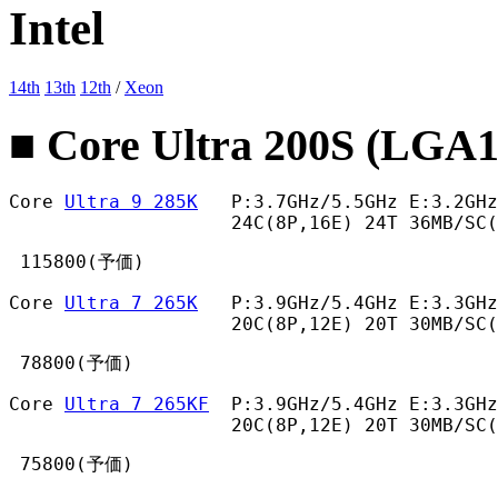
Intel
14th
13th
12th
/
Xeon
■ Core Ultra 200S (LGA1
Core 
Ultra 9 285K
   P:3.7GHz/5.5GHz E:3.2GHz
                    24C(8P,16E) 24T 36MB/SC(
 115800(予価) 
Core 
Ultra 7 265K
   P:3.9GHz/5.4GHz E:3.3GHz
                    20C(8P,12E) 20T 30MB/SC(
 78800(予価) 
Core 
Ultra 7 265KF
  P:3.9GHz/5.4GHz E:3.3GHz
                    20C(8P,12E) 20T 30MB/SC(
 75800(予価) 