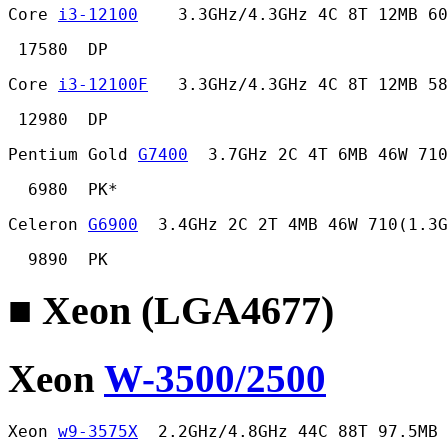
Core 
i3-12100
    3.3GHz/4.3GHz 4C 8T 12MB 60
 17580  DP 
Core 
i3-12100F
   3.3GHz/4.3GHz 4C 8T 12MB 58
 12980  DP 
Pentium Gold 
G7400
  3.7GHz 2C 4T 6MB 46W 710
  6980  PK* 
Celeron 
G6900
  3.4GHz 2C 2T 4MB 46W 710(1.3G
  9890  PK 
■ Xeon (LGA4677)
Xeon
W-3500/2500
Xeon 
w9-3575X
  2.2GHz/4.8GHz 44C 88T 97.5MB 