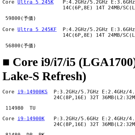
Core 
Ultra 5 245K
   P:4.2GHz/5.2GHz E:3.6GHz
                    14C(6P,8E) 14T 24MB/SC(L
 59800(予価) 
Core 
Ultra 5 245KF
  P:4.2GHz/5.2GHz E:3.6GHz
                    14C(6P,8E) 14T 24MB/SC(L
 56800(予価) 
■ Core i9/i7/i5 (LGA1700
Lake-S Refresh)
Core 
i9-14900KS
  P:3.2GHz/5.7GHz E:2.4GHz/4.
                 24C(8P,16E) 32T 36MB(L2:32
 114980  TU 
Core 
i9-14900K
   P:3.2GHz/5.6GHz E:2.4GHz/4.
                 24C(8P,16E) 32T 36MB(L2:32
 81480  DP, PK
