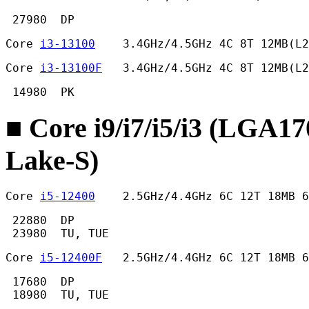
 27980  DP 
Core 
i3-13100
    3.4GHz/4.5GHz 4C 8T 12MB(L2
Core 
i3-13100F
   3.4GHz/4.5GHz 4C 8T 12MB(L2
 14980  PK 
■ Core i9/i7/i5/i3 (LGA1
Lake-S)
Core 
i5-12400
    2.5GHz/4.4GHz 6C 12T 18MB 
 22880  DP

 23980  TU, TUE 
Core 
i5-12400F
   2.5GHz/4.4GHz 6C 12T 18MB 6
 17680  DP

 18980  TU, TUE 