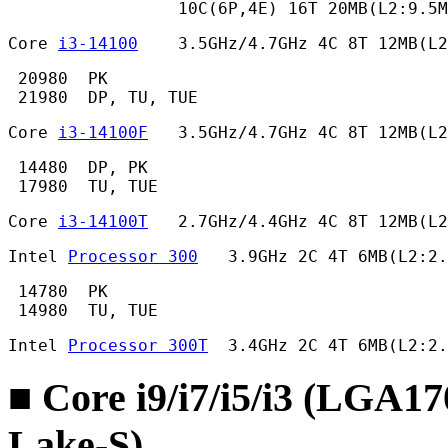
                 10C(6P,4E) 16T 20MB(L2:9.5M
Core 
i3-14100
    3.5GHz/4.7GHz 4C 8T 12MB(L
 20980  PK

 21980  DP, TU, TUE 
Core 
i3-14100F
   3.5GHz/4.7GHz 4C 8T 12MB(L
 14480  DP, PK

 17980  TU, TUE 
Core 
i3-14100T
   2.7GHz/4.4GHz 4C 8T 12MB(L2
Intel 
Processor 300
   3.9GHz 2C 4T 6MB(L2:2.
 14780  PK

 14980  TU, TUE 
Intel 
Processor 300T
  3.4GHz 2C 4T 6MB(L2:2.
■ Core i9/i7/i5/i3 (LGA1
Lake-S)