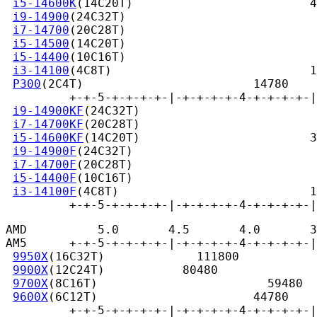
i5-14600K
(14C20T)                         4
i9-14900
(24C32T)                           
i7-14700
(20C28T)                           
i5-14500
(14C20T)                           
i5-14400
(10C16T)                           
i3-14100
(4C8T)                            1
P300
(2C4T)                        14780

         +-+-5-+-+-+-+-|-+-+-+-+-4-+-+-+-+-|
i9-14900KF
(24C32T)                         
i7-14700KF
(20C28T)                         
i5-14600KF
(14C20T)                        3
i9-14900F
(24C32T)                          
i7-14700F
(20C28T)                          
i5-14400F
(10C16T)                          
i3-14100F
(4C8T)                           1
         +-+-5-+-+-+-+-|-+-+-+-+-4-+-+-+-+-|
AMD          5.0       4.5       4.0       3
AM5      +-+-5-+-+-+-+-|-+-+-+-+-4-+-+-+-+-|
9950X
(16C32T)             111800

9900X
(12C24T)           80480

9700X
(8C16T)                        59480

9600X
(6C12T)                      44780

         +-+-5-+-+-+-+-|-+-+-+-+-4-+-+-+-+-|