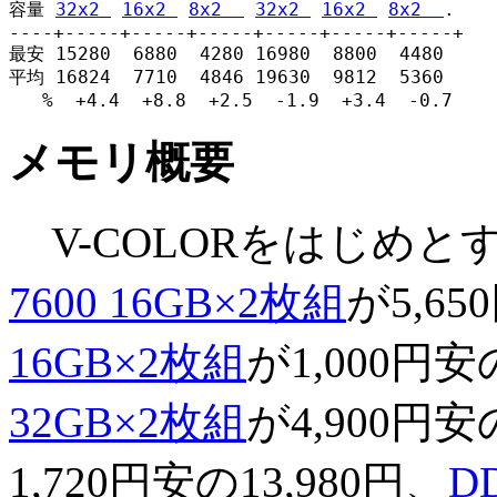
容量 
32x2 
16x2 
8x2  
32x2 
16x2 
8x2  
.

----+-----+-----+-----+-----+-----+-----+

最安 15280  6880  4280 16980  8800  4480

平均 16824  7710  4846 19630  9812  5360

   %  +4.4  +8.8  +2.5  -1.9  +3.4  -0.7
メモリ概要
V-COLORをはじめと
7600 16GB×2枚組
が5,65
16GB×2枚組
が1,000円安
32GB×2枚組
が4,900円安
1,720円安の13,980円、
D