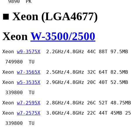
  9890  PK 
■ Xeon (LGA4677)
Xeon
W-3500/2500
Xeon 
w9-3575X
  2.2GHz/4.8GHz 44C 88T 97.5MB 
 749980  TU 
Xeon 
w7-3565X
  2.5GHz/4.8GHz 32C 64T 82.5MB 
Xeon 
w5-3535X
  2.9GHz/4.8GHz 20C 40T 52.5MB 
 339800  TU 
Xeon 
w7-2595X
  2.8GHz/4.8GHz 26C 52T 48.75MB
Xeon 
w7-2575X
  3.0GHz/4.8GHz 22C 44T 45MB 25
 339800  TU 