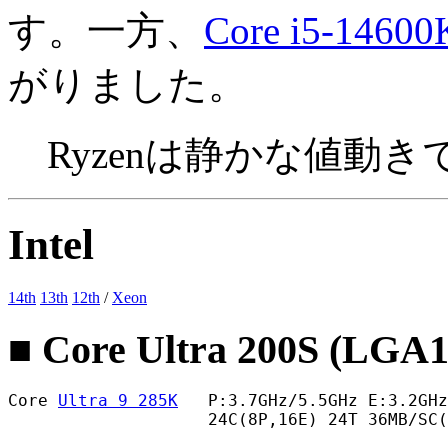
す。一方、
Core i5-14600
がりました。
Ryzenは静かな値動き
Intel
14th
13th
12th
/
Xeon
■ Core Ultra 200S (LGA1
Core 
Ultra 9 285K
   P:3.7GHz/5.5GHz E:3.2GHz
                    24C(8P,16E) 24T 36MB/SC(