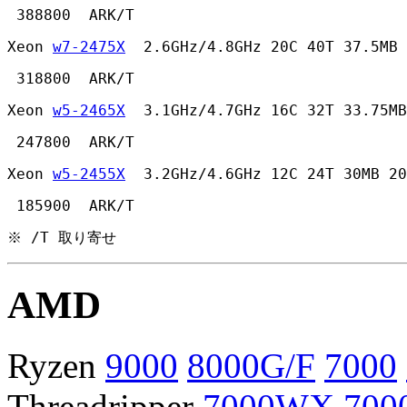
 388800  ARK/T 
Xeon 
w7-2475X
  2.6GHz/4.8GHz 20C 40T 37.5MB 
 318800  ARK/T 
Xeon 
w5-2465X
  3.1GHz/4.7GHz 16C 32T 33.75MB
 247800  ARK/T 
Xeon 
w5-2455X
  3.2GHz/4.6GHz 12C 24T 30MB 20
 185900  ARK/T 
※ /T 取り寄せ
AMD
Ryzen
9000
8000G/F
7000
Threadripper
7000WX
700