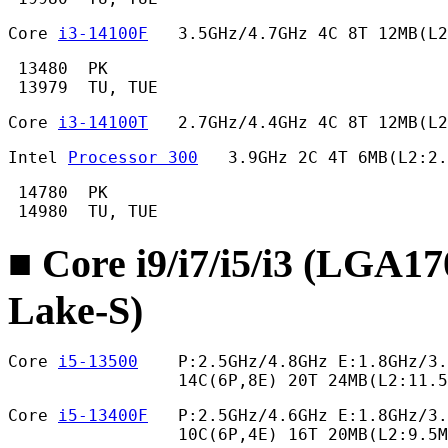
Core 
i3-14100F
   3.5GHz/4.7GHz 4C 8T 12MB(L
 13480  PK

 13979  TU, TUE 
Core 
i3-14100T
   2.7GHz/4.4GHz 4C 8T 12MB(L2
Intel 
Processor 300
   3.9GHz 2C 4T 6MB(L2:2.
 14780  PK

 14980  TU, TUE 
■ Core i9/i7/i5/i3 (LGA1
Lake-S)
Core 
i5-13500
    P:2.5GHz/4.8GHz E:1.8GHz/3.
                 14C(6P,8E) 20T 24MB(L2:11.
Core 
i5-13400F
   P:2.5GHz/4.6GHz E:1.8GHz/3.
                 10C(6P,4E) 16T 20MB(L2:9.5M