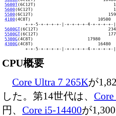
5600T
(6C12T)                              1
5600
(6C12T)                               1
5500
(6C12T)                             159
4100
(4C8T)                          10500

         +-+-5-+-+-+-+-|-+-+-+-+-4-+-+-+-+-|
5600GT
(6C12T)                           234
5500GT
(6C12T)                           177
5300G
(4C8T)                     17980

4300G
(4C8T)                         16480

         +-+-5-+-+-+-+-|-+-+-+-+-4-+-+-+-+-|
CPU概要
Core Ultra 7 265K
が1,
した。第14世代は、
Core
円、
Core i5-14400
が1,3