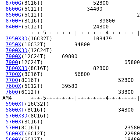
8700G
(8C16T)                52800

8600G
(6C12T)              34400

8500G
(6C12T)                              2
8700F
(8C16T)                  39800

8400F
(6C12T)                24800

         +-+-5-+-+-+-+-|-+-+-+-+-4-+-+-+-+-|
7950X3D
(16C32T)             108479

7950X
(16C32T)         94800

7900X3D
(12C24T)         

7900X
(12C24T)     69800

7900
(12C24T)                          65800

7800X3D
(8C16T)              82800

7700X
(8C16T)          56800

7700
(8C16T)                         52800

7600X
(6C12T)      39580

7600
(6C12T)                         33800

AM4      +-+-5-+-+-+-+-|-+-+-+-+-4-+-+-+-+-|
5900XT
(16C32T)                             
5800XT
(8C16T)                       34800

5700X3D
(8C16T)                             
5700X
(8C16T)                               
5700
(8C16T)                           23580

5600XT
(6C12T)                         22980

5600X
(6C12T)                          18480
