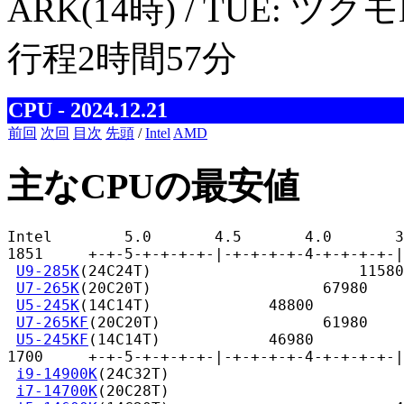
ARK(14時) / TUE: ツク
行程2時間57分
CPU - 2024.12.21
前回
次回
目次
先頭
/
Intel
AMD
主なCPUの最安値
Intel        5.0       4.5       4.0       3
1851     +-+-5-+-+-+-+-|-+-+-+-+-4-+-+-+-+-|
U9-285K
(24C24T)                       11580
U7-265K
(20C20T)                   67980

U5-245K
(14C14T)             48800

U7-265KF
(20C20T)                  61980

U5-245KF
(14C14T)            46980

1700     +-+-5-+-+-+-+-|-+-+-+-+-4-+-+-+-+-|
i9-14900K
(24C32T)                          
i7-14700K
(20C28T)                          