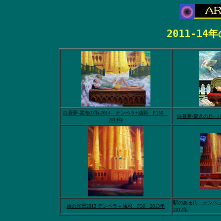
2011-1
白昼夢-雲海の街-2014 テンペラ+油彩 F150
白昼夢-響きの丘-（
2014年
駅のある街 テンペ
旅の光景2013 テンペラ＋油彩 F50 2013年
2012年