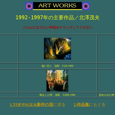
1992-1997年の主要作品／北澤茂夫
ごらんになりたい作品をクリックしてください
遠い日に 油彩 F150 1993
制止した時 油彩 S1000 1996
定められた時（
1.TOP PAGE&新作の頁
に戻る
2.作品集
にもどる