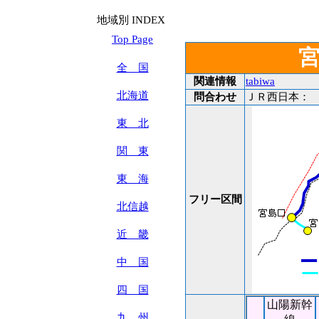
地域別 INDEX
Top Page
全 国
関連情報
tabiwa
北海道
問合わせ
ＪＲ西日本：
東 北
関 東
東 海
フリー区間
北信越
近 畿
中 国
四 国
山陽新幹
九 州