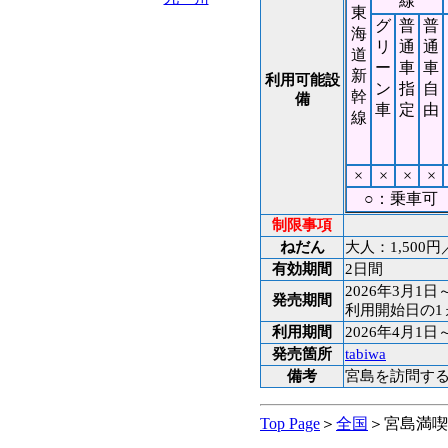
線
東
グ
普
普
海
リ
通
通
道
ー
車
車
新
利用可能設
ン
指
自
幹
備
車
定
由
線
×
×
×
×
○：乗車可 
制限事項
ねだん
大人：1,500
有効期間
2日間
2026年3月1日
発売期間
利用開始日の1
利用期間
2026年4月1日
発売箇所
tabiwa
備考
宮島を訪問する
Top Page
＞
全国
＞宮島満喫