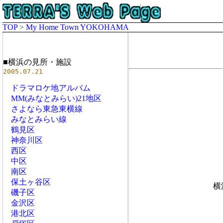
TOP
>
My Home Town YOKOHAMA
■横浜の見所・施設
2005.07.21
ドラマロケ地アルバム
MM(みなとみらい)21地区
さよなら東急東横線
みなとみらい線
鶴見区
神奈川区
西区
中区
南区
保土ヶ谷区
横
磯子区
金沢区
港北区