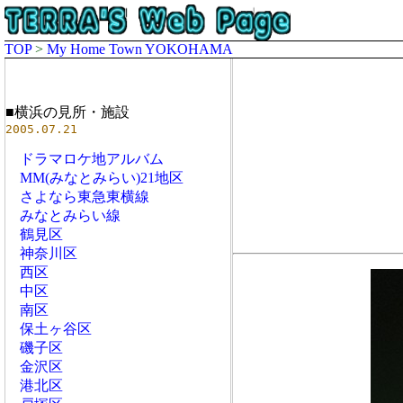
TOP
>
My Home Town YOKOHAMA
■横浜の見所・施設
2005.07.21
ドラマロケ地アルバム
MM(みなとみらい)21地区
さよなら東急東横線
みなとみらい線
鶴見区
神奈川区
西区
中区
南区
保土ヶ谷区
磯子区
金沢区
港北区